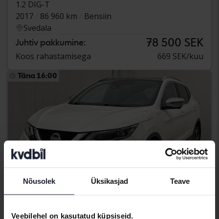
1.2 DIG-T
2017
86 960 km
Bensiin
Svedala
78 500 SEK
Juhtiv pakkumine:
Koos rahastamisega
669 SEK/kuu
Täna 16:00
Nõusolek
Üksikasjad
Teave
Veebilehel on kasutatud küpsiseid.