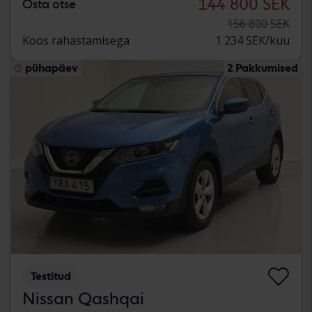
144 800 SEK
Osta otse
156 800 SEK
Koos rahastamisega
1 234 SEK/kuu
pühapäev
2 Pakkumised
Testitud
Nissan Qashqai