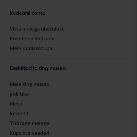
Kvdcarsi kohta
Võta meiega ühendust
Kust leida Kvdcarsi
Meie uudistetuba
Eeskirjad ja tingimused
Meie tingimused
poliitika
Meist
Infoleht
Töötage meiega
Küpsiste seaded