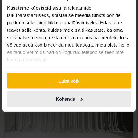
Testitud
Kasutame küpsiseid sisu ja reklaamide
Nissan Qashqai
isikupärastamiseks, sotsiaalse meedia funktsioonide
1.2 DIG-T
pakkumiseks ning liikluse analüüsimiseks. Edastame
2018
83 590 km
Bensiin
teavet selle kohta, kuidas meie saiti kasutate, ka oma
Åkersberga (Runö)
sotsiaalse meedia, reklaami- ja analüüsipartneritele, kes
82 000 SEK
Alghind:
võivad seda kombineerida muu teabega, mida olete neile
esitanud või mida nad on kogunud teiepoolse teenuste
Koos rahastamisega
699 SEK/kuu
kasutamise käigus.
Tulevad varsti
Luba kõik
Kohanda