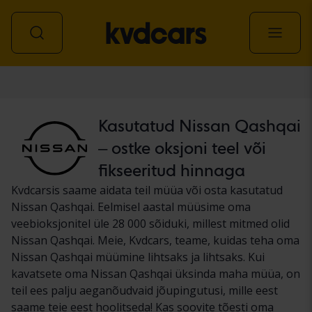
Auto
Kasutatud Nissan Qashqai
– ostke oksjoni teel või
fikseeritud hinnaga
Kvdcarsis saame aidata teil müüa või osta kasutatud
Nissan Qashqai. Eelmisel aastal müüsime oma
veebioksjonitel üle 28 000 sõiduki, millest mitmed olid
Nissan Qashqai. Meie, Kvdcars, teame, kuidas teha oma
Nissan Qashqai müümine lihtsaks ja lihtsaks. Kui
kavatsete oma Nissan Qashqai üksinda maha müüa, on
teil ees palju aeganõudvaid jõupingutusi, mille eest
saame teie eest hoolitseda! Kas soovite tõesti oma