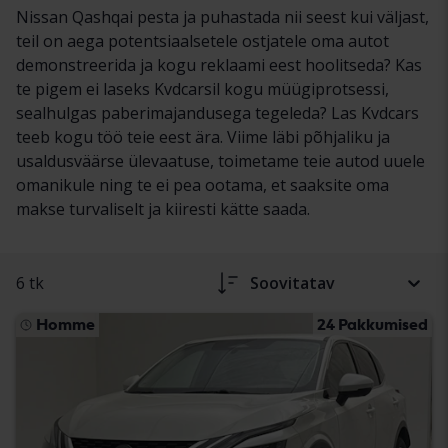
Nissan Qashqai pesta ja puhastada nii seest kui väljast,
teil on aega potentsiaalsetele ostjatele oma autot
demonstreerida ja kogu reklaami eest hoolitseda? Kas
te pigem ei laseks Kvdcarsil kogu müügiprotsessi,
sealhulgas paberimajandusega tegeleda? Las Kvdcars
teeb kogu töö teie eest ära. Viime läbi põhjaliku ja
usaldusväärse ülevaatuse, toimetame teie autod uuele
omanikule ning te ei pea ootama, et saaksite oma
makse turvaliselt ja kiiresti kätte saada.
6 tk
Soovitatav
Homme
24 Pakkumised