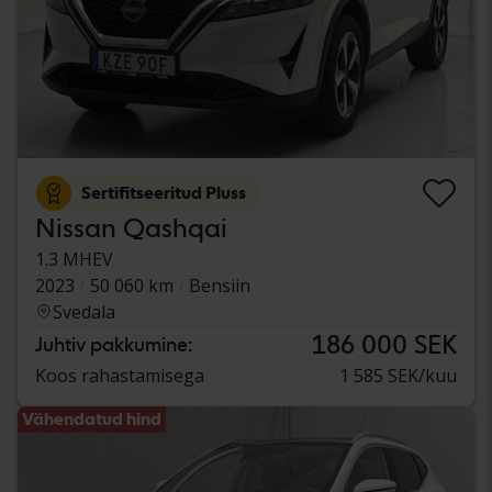
Sertifitseeritud Pluss
Nissan Qashqai
1.3 MHEV
2023
50 060 km
Bensiin
Svedala
186 000 SEK
Juhtiv pakkumine:
Koos rahastamisega
1 585 SEK/kuu
Vähendatud hind