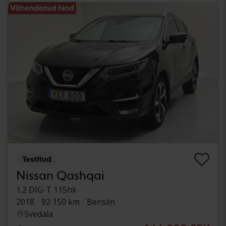
Vähendatud hind
Testitud
Nissan Qashqai
1.2 DIG-T 115hk
2018
92 150 km
Bensiin
Svedala