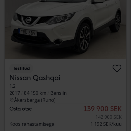
Testitud
Nissan Qashqai
1.2
2017
84 150 km
Bensiin
Åkersberga (Runö)
139 900 SEK
Osta otse
142 900 SEK
Koos rahastamisega
1 192 SEK/kuu