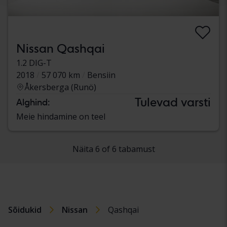
Nissan Qashqai
1.2 DIG-T
2018
57 070 km
Bensiin
Åkersberga (Runö)
Tulevad varsti
Alghind:
Meie hindamine on teel
Näita 6 of 6 tabamust
Sõidukid
Nissan
Qashqai