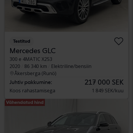
Testitud
Mercedes GLC
300 e 4MATIC X253
2020
86 340 km
Elektriline/bensiin
Åkersberga (Runö)
217 000 SEK
Juhtiv pakkumine:
Koos rahastamisega
1 849 SEK/kuu
Vähendatud hind