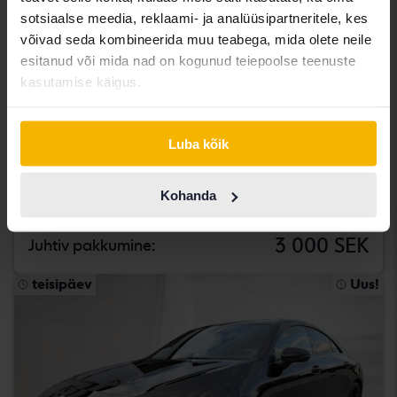
sotsiaalse meedia, reklaami- ja analüüsipartneritele, kes
võivad seda kombineerida muu teabega, mida olete neile
esitanud või mida nad on kogunud teiepoolse teenuste
kasutamise käigus.
Testitud
Luba kõik
Mercedes B-Klass
B 170
Kohanda
2008
172 980 km
Bensiin
Åkersberga (Runö)
3 000 SEK
Juhtiv pakkumine:
teisipäev
Uus!