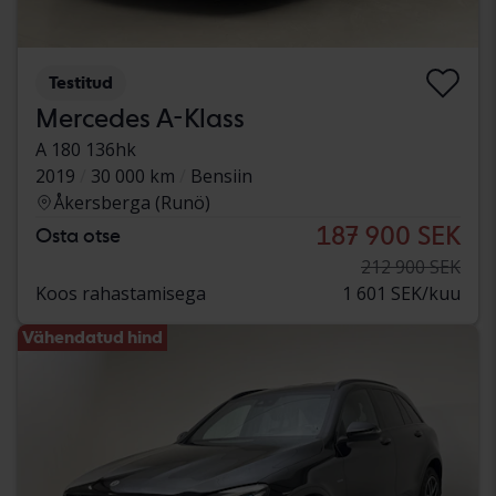
Testitud
Mercedes A-Klass
A 180 136hk
2019
30 000 km
Bensiin
Åkersberga (Runö)
187 900 SEK
Osta otse
212 900 SEK
Koos rahastamisega
1 601 SEK/kuu
Vähendatud hind