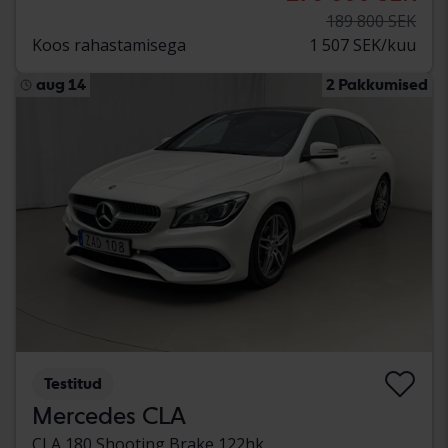
189 800 SEK
Koos rahastamisega
1 507 SEK/kuu
aug 14
2 Pakkumised
Testitud
Mercedes CLA
CLA 180 Shooting Brake 122hk