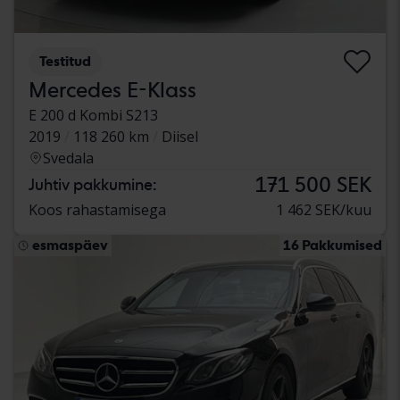
Testitud
Mercedes E-Klass
E 200 d Kombi S213
2019
118 260 km
Diisel
Svedala
171 500 SEK
Juhtiv pakkumine:
Koos rahastamisega
1 462 SEK/kuu
esmaspäev
16 Pakkumised