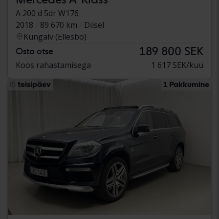
A 200 d 5dr W176
2018
89 670 km
Diisel
Kungälv (Ellesbo)
189 800 SEK
Osta otse
Koos rahastamisega
1 617 SEK/kuu
teisipäev
1 Pakkumine