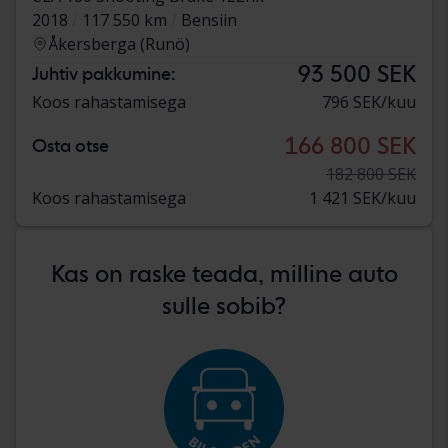
2018
117 550 km
Bensiin
Åkersberga (Runö)
93 500 SEK
Juhtiv pakkumine:
Koos rahastamisega
796 SEK/kuu
166 800 SEK
Osta otse
182 800 SEK
Koos rahastamisega
1 421 SEK/kuu
Kas on raske teada, milline auto
sulle sobib?