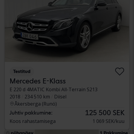
Testitud
Mercedes E-Klass
E 220 d 4MATIC Kombi All-Terrain S213
2018
234 510 km
Diisel
Åkersberga (Runö)
125 500 SEK
Juhtiv pakkumine:
Koos rahastamisega
1 069 SEK/kuu
pühapäev
1 Pakkumine