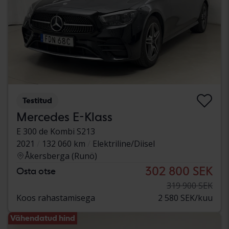
Testitud
Mercedes E-Klass
E 300 de Kombi S213
2021
132 060 km
Elektriline/Diisel
Åkersberga (Runö)
302 800 SEK
Osta otse
319 900 SEK
Koos rahastamisega
2 580 SEK/kuu
Vähendatud hind