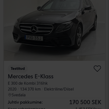
Testitud
Mercedes E-Klass
E 300 de Kombi 316hk
2020
134 370 km
Elektriline/Diisel
Svedala
170 500 SEK
Juhtiv pakkumine:
Koos rahastamisega
1 453 SEK/kuu