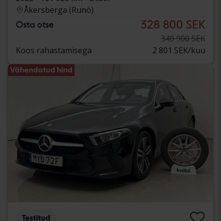
Åkersberga (Runö)
328 800 SEK
Osta otse
349 900 SEK
Koos rahastamisega
2 801 SEK/kuu
Vähendatud hind
Testitud