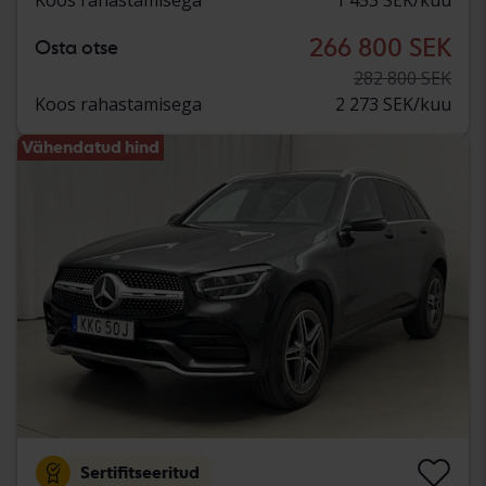
266 800 SEK
Osta otse
282 800 SEK
Koos rahastamisega
2 273 SEK/kuu
Vähendatud hind
Sertifitseeritud