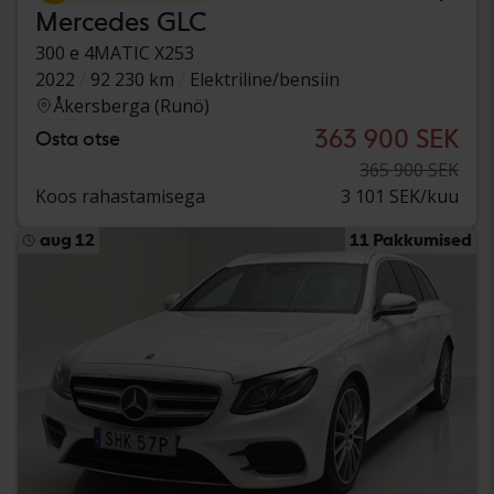
Mercedes GLC
300 e 4MATIC X253
2022
92 230 km
Elektriline/bensiin
Åkersberga (Runö)
363 900 SEK
Osta otse
365 900 SEK
Koos rahastamisega
3 101 SEK/kuu
aug 12
11 Pakkumised