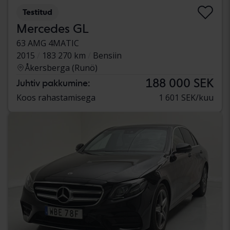
Testitud
Mercedes GL
63 AMG 4MATIC
2015
183 270 km
Bensiin
Åkersberga (Runö)
188 000 SEK
Juhtiv pakkumine:
Koos rahastamisega
1 601 SEK/kuu