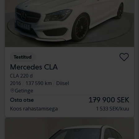
Testitud
Mercedes CLA
CLA 220 d
2016
137 590 km
Diisel
Getinge
179 900 SEK
Osta otse
Koos rahastamisega
1 533 SEK/kuu