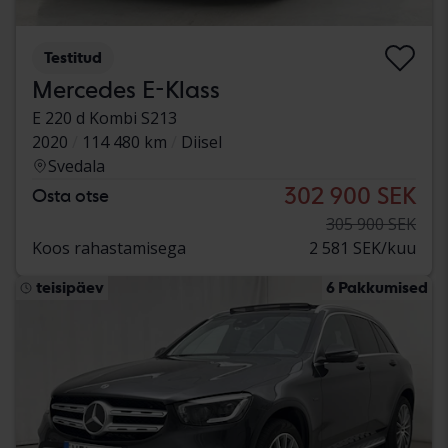
Testitud
Mercedes E-Klass
E 220 d Kombi S213
2020
114 480 km
Diisel
Svedala
302 900 SEK
Osta otse
305 900 SEK
Koos rahastamisega
2 581 SEK/kuu
teisipäev
6 Pakkumised