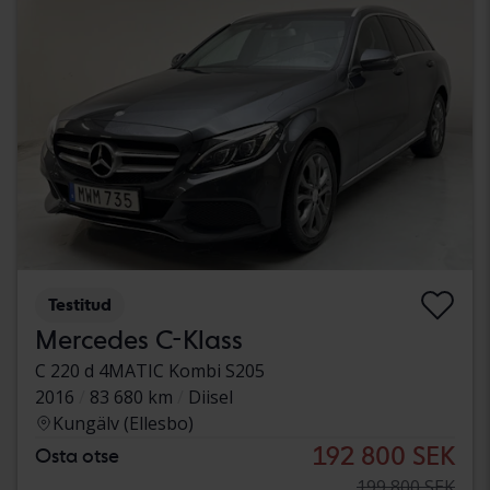
Testitud
Mercedes C-Klass
C 220 d 4MATIC Kombi S205
2016
83 680 km
Diisel
Kungälv (Ellesbo)
192 800 SEK
Osta otse
199 800 SEK