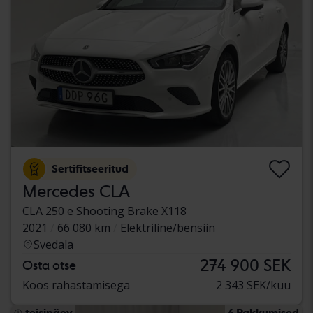
Sertifitseeritud
Mercedes CLA
CLA 250 e Shooting Brake X118
2021
66 080 km
Elektriline/bensiin
Svedala
274 900 SEK
Osta otse
Koos rahastamisega
2 343 SEK/kuu
teisipäev
4 Pakkumised