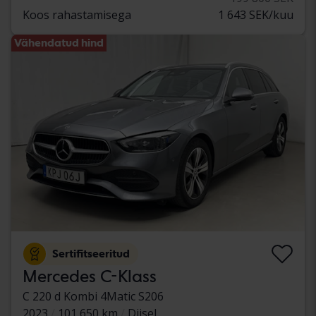
Koos rahastamisega
1 643 SEK/kuu
Vähendatud hind
Sertifitseeritud
Mercedes C-Klass
C 220 d Kombi 4Matic S206
2023
101 650 km
Diisel