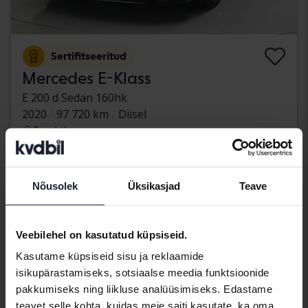
Sertifitseeritud
Mercedes E-Klass
E 200 d Sedan 160hk
2020
97 720 km
Diisel
Svedala
289 800 SEK
Osta otse
Koos rahastamisega
2 469 SEK/kuu
Nõusolek
Üksikasjad
Teave
teisipäev
6 Pakkumised
Veebilehel on kasutatud küpsiseid.
Kasutame küpsiseid sisu ja reklaamide
isikupärastamiseks, sotsiaalse meedia funktsioonide
pakkumiseks ning liikluse analüüsimiseks. Edastame
teavet selle kohta, kuidas meie saiti kasutate, ka oma