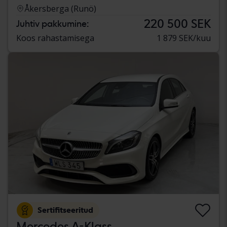
Åkersberga (Runö)
220 500 SEK
Juhtiv pakkumine:
Koos rahastamisega
1 879 SEK/kuu
Sertifitseeritud
Mercedes A-Klass