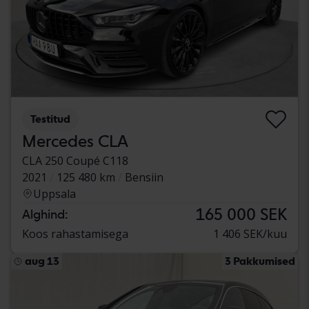
Testitud
Mercedes CLA
CLA 250 Coupé C118
2021
125 480 km
Bensiin
Uppsala
165 000 SEK
Alghind:
Koos rahastamisega
1 406 SEK/kuu
aug 13
3 Pakkumised