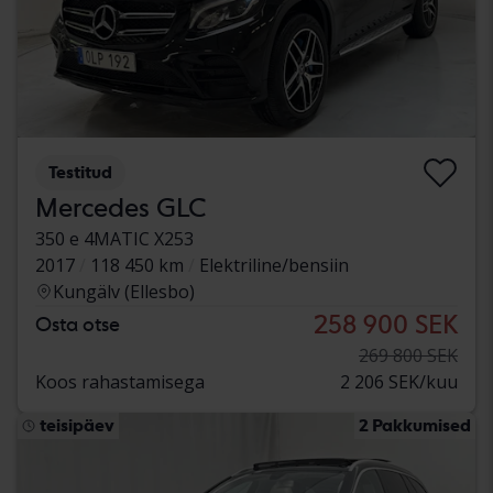
Testitud
Mercedes GLC
350 e 4MATIC X253
2017
118 450 km
Elektriline/bensiin
Kungälv (Ellesbo)
258 900 SEK
Osta otse
269 800 SEK
Koos rahastamisega
2 206 SEK/kuu
teisipäev
2 Pakkumised