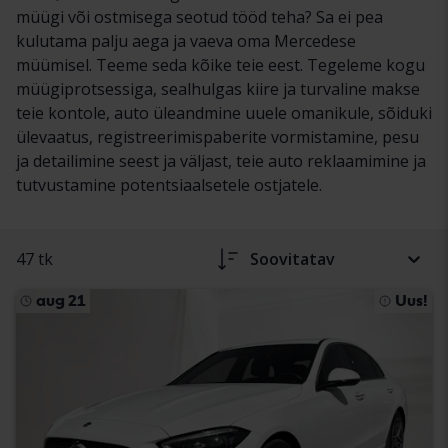
müügi või ostmisega seotud tööd teha? Sa ei pea
kulutama palju aega ja vaeva oma Mercedese
müümisel. Teeme seda kõike teie eest. Tegeleme kogu
müügiprotsessiga, sealhulgas kiire ja turvaline makse
teie kontole, auto üleandmine uuele omanikule, sõiduki
ülevaatus, registreerimispaberite vormistamine, pesu
ja detailimine seest ja väljast, teie auto reklaamimine ja
tutvustamine potentsiaalsetele ostjatele.
47 tk
Soovitatav
aug 21
Uus!