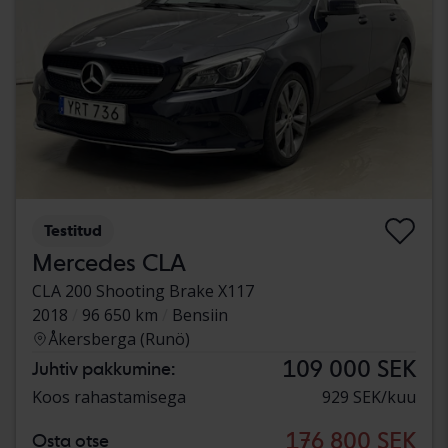
Testitud
Mercedes CLA
CLA 200 Shooting Brake X117
2018
96 650 km
Bensiin
Åkersberga (Runö)
109 000 SEK
Juhtiv pakkumine:
Koos rahastamisega
929 SEK/kuu
176 800 SEK
Osta otse