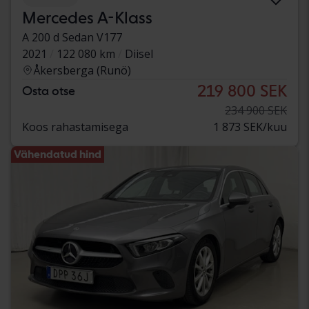
Mercedes A-Klass
A 200 d Sedan V177
2021
122 080 km
Diisel
Åkersberga (Runö)
219 800 SEK
Osta otse
234 900 SEK
Koos rahastamisega
1 873 SEK/kuu
Vähendatud hind