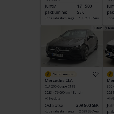
Juhtiv
171 500
Juh
pakkumine:
SEK
pak
Koos rahastamisega
1 462 SEK/kuu
Koos
Uus!
teis
Sertifitseeritud
Mercedes CLA
Me
CLA 200 Coupé C118
300 
2023
76 090 km
Bensiin
2024
Svedala
Å
Osta otse
309 800 SEK
Juh
pak
Koos rahastamisega
2 639 SEK/kuu