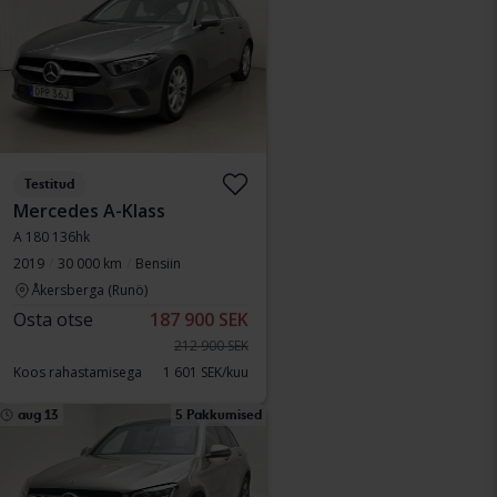
Testitud
Mercedes A-Klass
A 180 136hk
2019
30 000 km
Bensiin
Åkersberga (Runö)
Osta otse
187 900 SEK
212 900 SEK
Koos rahastamisega
1 601 SEK/kuu
aug 13
5 Pakkumised