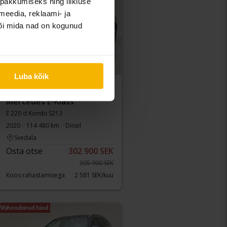
pakkumiseks ning liikluse
meedia, reklaami- ja
või mida nad on kogunud
Luba kõik
Testitud
Mercedes E-Klass
E 220 d Kombi S213
2020
114 480 km
Diisel
Svedala
Osta otse
302 900 SEK
305 900 SEK
Koos rahastamisega
2 581 SEK/kuu
Vähendatud hind