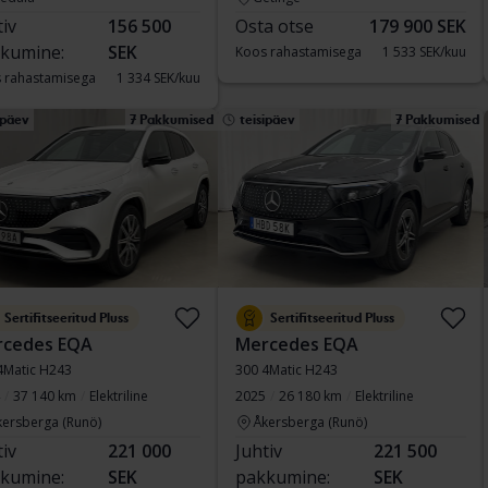
tiv
156 500
Osta otse
179 900 SEK
kumine:
SEK
Koos rahastamisega
1 533 SEK/kuu
 rahastamisega
1 334 SEK/kuu
ipäev
7 Pakkumised
teisipäev
7 Pakkumised
Sertifitseeritud Pluss
Sertifitseeritud Pluss
rcedes EQA
Mercedes EQA
4Matic H243
300 4Matic H243
37 140 km
Elektriline
2025
26 180 km
Elektriline
kersberga (Runö)
Åkersberga (Runö)
tiv
221 000
Juhtiv
221 500
kumine:
SEK
pakkumine:
SEK