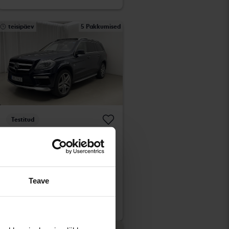
teisipäev
5 Pakkumised
Testitud
Mercedes GL
63 AMG 4MATIC
2015
183 270 km
Bensiin
Åkersberga (Runö)
Teave
Juhtiv
250 500
pakkumine:
SEK
Koos rahastamisega
2 134 SEK/kuu
Vähendatud hind