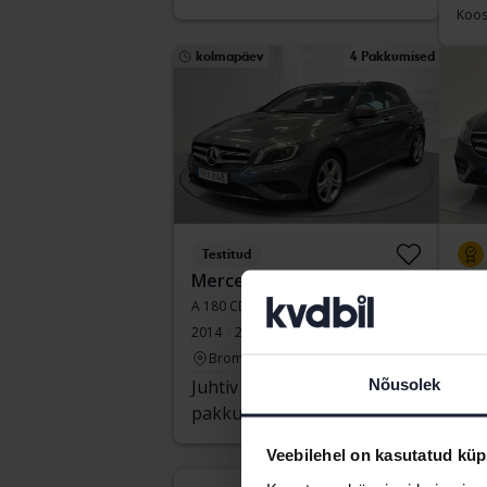
Koos
kolmapäev
4 Pakkumised
Testitud
Mercedes A-Klass
Mer
A 180 CDI 5dr W176
E 20
2014
201 330 km
Diisel
2020
Bromölla
S
Nõusolek
Juhtiv
19 500
Ost
pakkumine:
SEK
Koos
Veebilehel on kasutatud küp
teis