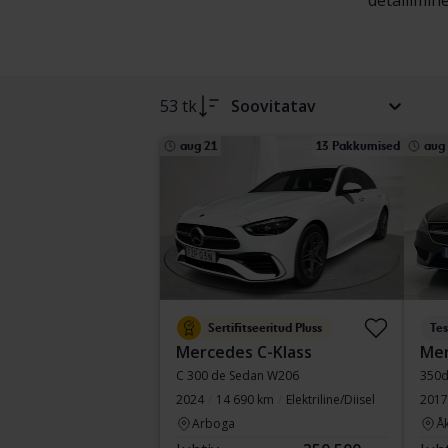
detailimine
53 tk
Soovitatav
aug 21
13 Pakkumised
aug
Sertifitseeritud Pluss
Tes
Mercedes C-Klass
Mer
C 300 de Sedan W206
350d
2024
14 690 km
Elektriline/Diisel
2017
Arboga
Å