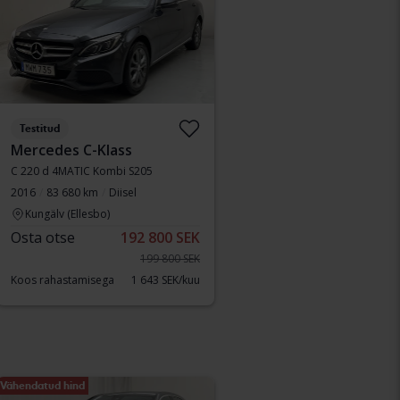
Testitud
Mercedes C-Klass
C 220 d 4MATIC Kombi S205
2016
83 680 km
Diisel
Kungälv (Ellesbo)
Osta otse
192 800 SEK
199 800 SEK
Koos rahastamisega
1 643 SEK/kuu
Vähendatud hind