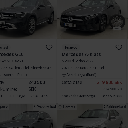
titud
Testitud
cedes GLC
Mercedes A-Klass
e 4MATIC X253
A 200 d Sedan V177
86 340 km
Elektriline/bensiin
2021
122 080 km
Diisel
kersberga (Runö)
Åkersberga (Runö)
tiv
240 500
Osta otse
219 800 SEK
kumine:
SEK
234 900 SEK
 rahastamisega
2 049 SEK/kuu
Koos rahastamisega
1 873 SEK/kuu
ipäev
4 Pakkumised
Homme
7 Pakkumised