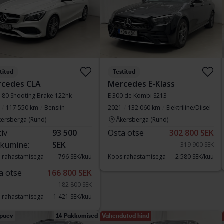
titud
Testitud
cedes CLA
Mercedes E-Klass
180 Shooting Brake 122hk
E 300 de Kombi S213
117 550 km
Bensiin
2021
132 060 km
Elektriline/Diisel
kersberga (Runö)
Åkersberga (Runö)
tiv
93 500
Osta otse
302 800 SEK
kumine:
SEK
319 900 SEK
 rahastamisega
796 SEK/kuu
Koos rahastamisega
2 580 SEK/kuu
a otse
166 800 SEK
182 800 SEK
 rahastamisega
1 421 SEK/kuu
ipäev
14 Pakkumised
Vähendatud hind