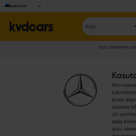
Eesti keel
Auto
Kasuta
Mercedese 
kabriolett
leiate alt
oskame kõi
või ostmis
seda kõike
auto ülean