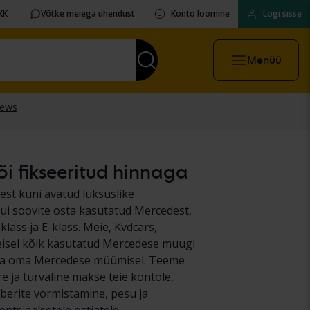
KK
Võtke meiega ühendust
Konto loomine
Logi sisse
Menüü
õi fikseeritud hinnaga
st kuni avatud luksuslike
ui soovite osta kasutatud Mercedest,
lass ja E-klass. Meie, Kvdcars,
teisel kõik kasutatud Mercedese müügi
aeva oma Mercedese müümisel. Teeme
e ja turvaline makse teie kontole,
berite vormistamine, pesu ja