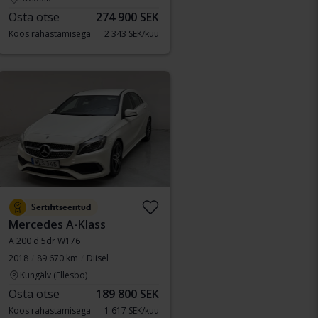
Osta otse
274 900 SEK
Koos rahastamisega
2 343 SEK/kuu
Sertifitseeritud
Mercedes A-Klass
A 200 d 5dr W176
2018
89 670 km
Diisel
Kungälv (Ellesbo)
Osta otse
189 800 SEK
Koos rahastamisega
1 617 SEK/kuu