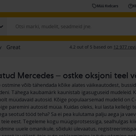
Müü Kvdcars
K
tud Mercedes – ostke oksjoni teel v
ostmine võib tähendada kõike alates väikeautodest, busside
ideni. Tähega kaubamärk kaunistab igasuguseid mudeleid. K
poolt müüdavaid autosid. Kõige populaarsemad mudelid on C-k
ge paremini autosid müüa. Kuidas oleks, kui lasta kellelgi 
ega seotud tööd teha? Sa ei pea kulutama palju aega ja v
 teie eest. Tegeleme kogu müügiprotsessiga, sealhulgas kiir
dmine uuele omanikule, sõiduki ülevaatus, registreerimispa