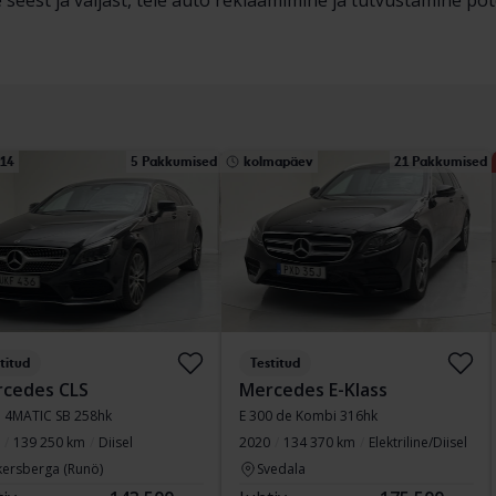
 seest ja väljast, teie auto reklaamimine ja tutvustamine pot
 14
5 Pakkumised
kolmapäev
21 Pakkumised
titud
Testitud
cedes CLS
Mercedes E-Klass
 4MATIC SB 258hk
E 300 de Kombi 316hk
139 250 km
Diisel
2020
134 370 km
Elektriline/Diisel
kersberga (Runö)
Svedala