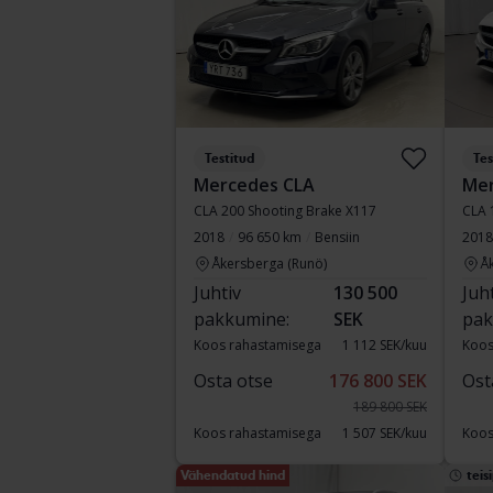
Testitud
Tes
Mercedes CLA
Mer
CLA 200 Shooting Brake X117
CLA 
2018
96 650 km
Bensiin
2018
Åkersberga (Runö)
Å
Juhtiv
130 500
Juh
pakkumine:
SEK
pak
Koos rahastamisega
1 112 SEK/kuu
Koos
Osta otse
176 800 SEK
Ost
189 800 SEK
Koos rahastamisega
1 507 SEK/kuu
Koos
Vähendatud hind
teis