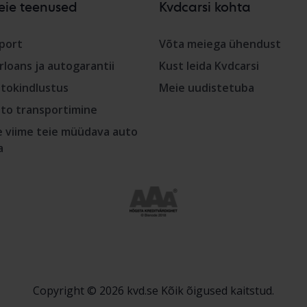
eie teenused
Kvdcarsi kohta
port
Võta meiega ühendust
rloans ja autogarantii
Kust leida Kvdcarsi
tokindlustus
Meie uudistetuba
to transportimine
 viime teie müüdava auto
a
Copyright © 2026 kvd.se Kõik õigused kaitstud.