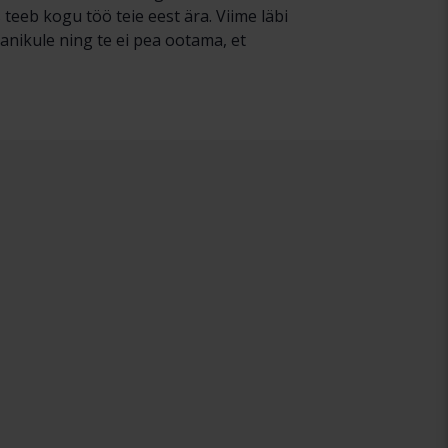
eeb kogu töö teie eest ära. Viime läbi
anikule ning te ei pea ootama, et