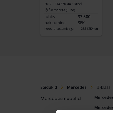
2012
234 670 km
Diisel
Åkersberga (Runö)
Juhtiv
33 500
pakkumine:
SEK
Koos rahastamisega
285 SEK/kuu
Sõidukid
Mercedes
B-klass
Mercedes
Mercedesmudelid
Mercedes