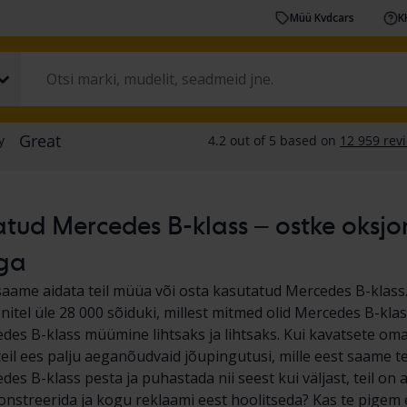
Müü Kvdcars
K
tud Mercedes B-klass – ostke oksjoni
ga
saame aidata teil müüa või osta kasutatud Mercedes B-klass
nitel üle 28 000 sõiduki, millest mitmed olid Mercedes B-kla
es B-klass müümine lihtsaks ja lihtsaks. Kui kavatsete o
eil ees palju aeganõudvaid jõupingutusi, mille eest saame tei
es B-klass pesta ja puhastada nii seest kui väljast, teil on
nstreerida ja kogu reklaami eest hoolitseda? Kas te pigem e