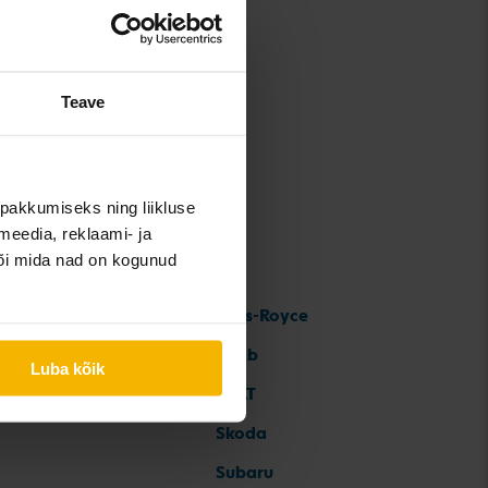
K
Teave
pakkumiseks ning liikluse
meedia, reklaami- ja
või mida nad on kogunud
Rolls-Royce
Saab
Luba kõik
SEAT
Skoda
Subaru