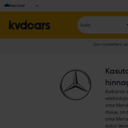
Eesti keel
Auto
Kasuta
hinna
Kvdcarsis 
veebioksjo
oma Merced
müüa, on t
oma Merced
autot demo