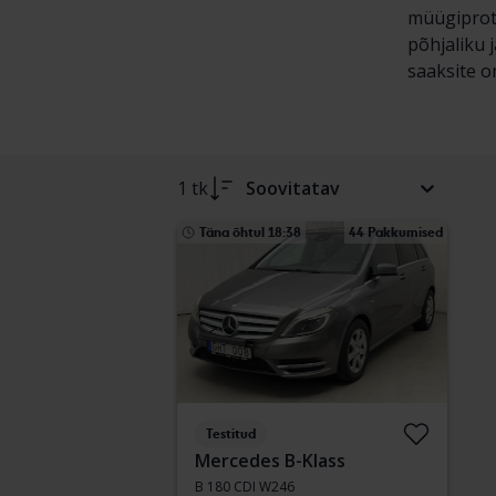
müügiprots
põhjaliku 
saaksite om
1 tk
Soovitatav
Täna õhtul 18:38
44 Pakkumised
Testitud
Mercedes B-Klass
B 180 CDI W246