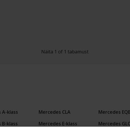
Näita 1 of 1 tabamust
 A-klass
Mercedes CLA
Mercedes EQ
 B-klass
Mercedes E-klass
Mercedes GL