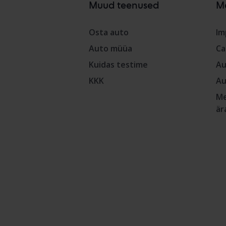
Muud teenused
M
Osta auto
Im
Auto müüa
Ca
Kuidas testime
Au
KKK
Au
Me
är