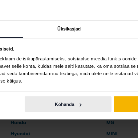
 C-klass
Mercedes EQA
Mercedes GL
Üksikasjad
siseid.
eklaamide isikupärastamiseks, sotsiaalse meedia funktsioonide 
Automargid
vet selle kohta, kuidas meie saiti kasutate, ka oma sotsiaalse 
ivad seda kombineerida muu teabega, mida olete neile esitanud 
se käigus.
Ferrari
Maserati
Fiat
Mazda
Kohanda
Ford
Mercedes
Honda
MG
Hyundai
MINI