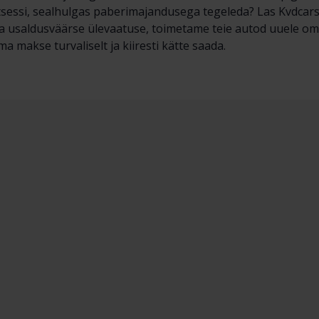
essi, sealhulgas paberimajandusega tegeleda? Las Kvdcars t
ja usaldusväärse ülevaatuse, toimetame teie autod uuele om
a makse turvaliselt ja kiiresti kätte saada.