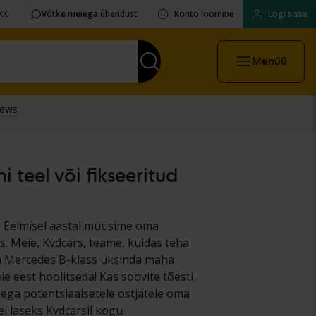
KK
Võtke meiega ühendust
Konto loomine
Logi sisse
Menüü
 teel või fikseeritud
. Eelmisel aastal müüsime oma
ss. Meie, Kvdcars, teame, kuidas teha
ma Mercedes B-klass üksinda maha
e eest hoolitseda! Kas soovite tõesti
 aega potentsiaalsetele ostjatele oma
i laseks Kvdcarsil kogu