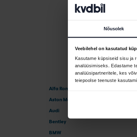
Mercedes
Nõusolek
Veebilehel on kasutatud küp
Kasutame küpsiseid sisu ja r
analüüsimiseks. Edastame tea
analüüsipartneritele, kes võ
teiepoolse teenuste kasutami
Alfa Romeo
Aston Martin
Audi
Bentley
BMW