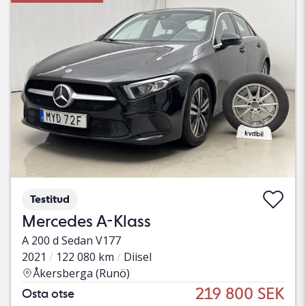
Testitud
Mercedes A-Klass
A 200 d Sedan V177
2021
122 080 km
Diisel
Åkersberga (Runö)
219 800 SEK
Osta otse