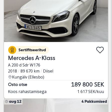
Sertifitseeritud
Mercedes A-Klass
A 200 d 5dr W176
2018
89 670 km
Diisel
Kungälv (Ellesbo)
189 800 SEK
Osta otse
Koos rahastamisega
1 617 SEK/kuu
aug 12
4 Pakkumised