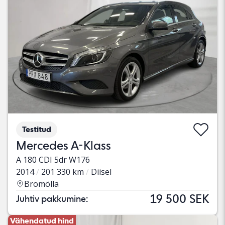
Testitud
Mercedes A-Klass
A 180 CDI 5dr W176
2014
201 330 km
Diisel
Bromölla
19 500 SEK
Juhtiv pakkumine:
Vähendatud hind