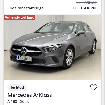
234 900 SEK
Koos rahastamisega
1 873 SEK/kuu
Vähendatud hind
Testitud
Mercedes A-Klass
A 180 136hk