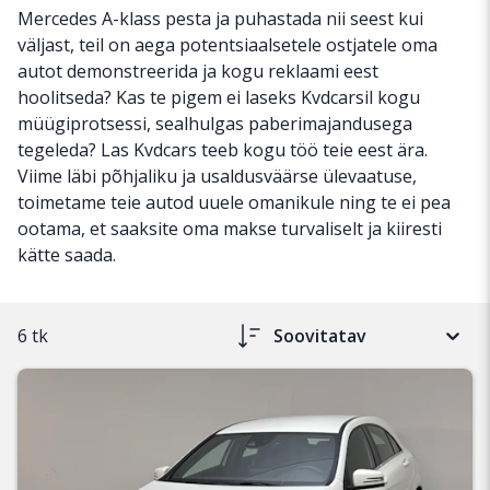
Mercedes A-klass pesta ja puhastada nii seest kui
väljast, teil on aega potentsiaalsetele ostjatele oma
autot demonstreerida ja kogu reklaami eest
hoolitseda? Kas te pigem ei laseks Kvdcarsil kogu
müügiprotsessi, sealhulgas paberimajandusega
tegeleda? Las Kvdcars teeb kogu töö teie eest ära.
Viime läbi põhjaliku ja usaldusväärse ülevaatuse,
toimetame teie autod uuele omanikule ning te ei pea
ootama, et saaksite oma makse turvaliselt ja kiiresti
kätte saada.
6 tk
Soovitatav