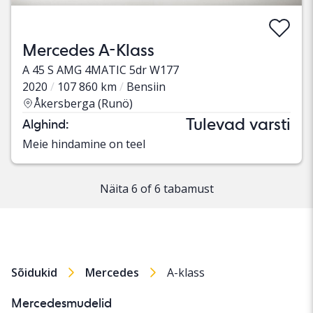
Mercedes A-Klass
A 45 S AMG 4MATIC 5dr W177
2020
107 860 km
Bensiin
Åkersberga (Runö)
Tulevad varsti
Alghind:
Meie hindamine on teel
Näita 6 of 6 tabamust
Sõidukid
Mercedes
A-klass
Mercedesmudelid