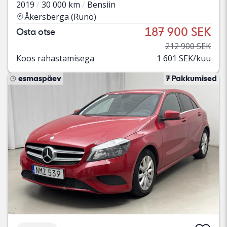
2019
30 000 km
Bensiin
Åkersberga (Runö)
187 900 SEK
Osta otse
212 900 SEK
Koos rahastamisega
1 601 SEK/kuu
esmaspäev
7 Pakkumised