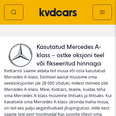
Auto
Kasutatud Mercedes A-
klass – ostke oksjoni teel
või fikseeritud hinnaga
Kvdcarsis saame aidata teil müüa või osta kasutatud
Mercedes A-klass. Eelmisel aastal müüsime oma
veebioksjonitel üle 28 000 sõiduki, millest mitmed olid
Mercedes A-klass. Meie, Kvdcars, teame, kuidas teha
oma Mercedes A-klass müümine lihtsaks ja lihtsaks. Kui
kavatsete oma Mercedes A-klass üksinda maha müüa,
on teil ees palju aeganõudvaid jõupingutusi, mille eest
saame teie eest hoolitseda! Kas soovite tõesti oma