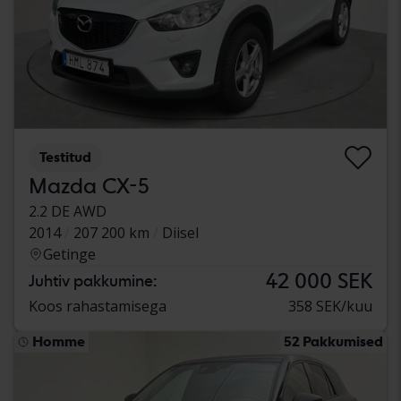
Testitud
Mazda CX-5
2.2 DE AWD
2014
207 200 km
Diisel
Getinge
42 000 SEK
Juhtiv pakkumine:
Koos rahastamisega
358 SEK/kuu
Homme
52 Pakkumised