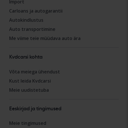
Import
Carloans ja autogarantii
Autokindlustus
Auto transportimine
Me viime teie müüdava auto ära
Kvdcarsi kohta
Võta meiega ühendust
Kust leida Kvdcarsi
Meie uudistetuba
Eeskirjad ja tingimused
Meie tingimused