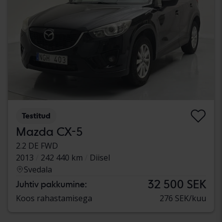
Testitud
Mazda CX-5
2.2 DE FWD
2013
242 440 km
Diisel
Svedala
32 500 SEK
Juhtiv pakkumine:
Koos rahastamisega
276 SEK/kuu