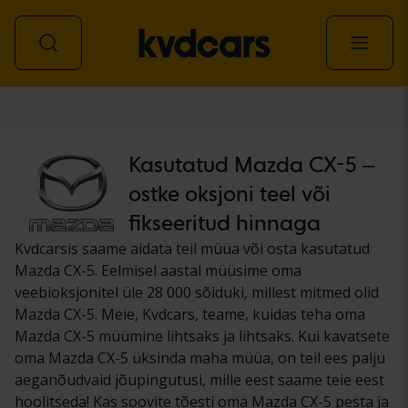
Auto
Kasutatud Mazda CX-5 –
ostke oksjoni teel või
fikseeritud hinnaga
Kvdcarsis saame aidata teil müüa või osta kasutatud
Mazda CX-5. Eelmisel aastal müüsime oma
veebioksjonitel üle 28 000 sõiduki, millest mitmed olid
Mazda CX-5. Meie, Kvdcars, teame, kuidas teha oma
Mazda CX-5 müümine lihtsaks ja lihtsaks. Kui kavatsete
oma Mazda CX-5 üksinda maha müüa, on teil ees palju
aeganõudvaid jõupingutusi, mille eest saame teie eest
hoolitseda! Kas soovite tõesti oma Mazda CX-5 pesta ja