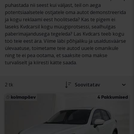
puhastada nii seest kui väljast, teil on aega
potentsiaalsetele ostjatele oma autot demonstreerida
ja kogu reklaami eest hoolitseda? Kas te pigem ei
laseks Kvdcarsil kogu müügiprotsessi, sealhulgas
paberimajandusega tegeleda? Las Kvdcars teeb kogu
töö teie eest ära. Viime läbi põhjaliku ja usaldusväärse
ülevaatuse, toimetame teie autod uuele omanikule
ning te ei pea ootama, et saaksite oma makse
turvaliselt ja kiiresti kätte saada.
2 tk
Soovitatav
kolmapäev
4 Pakkumised