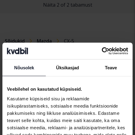
Näita 2 of 2 tabamust
Sõidukid
Mazda
CX-5
Mazdamudelid
Mazda 2
Mazda 6
Mazda CX-5
Nõusolek
Üksikasjad
Teave
Mazda 3
Mazda CX-3
Veebilehel on kasutatud küpsiseid.
Kasutame küpsiseid sisu ja reklaamide
isikupärastamiseks, sotsiaalse meedia funktsioonide
pakkumiseks ning liikluse analüüsimiseks. Edastame
Automargid
teavet selle kohta, kuidas meie saiti kasutate, ka oma
sotsiaalse meedia, reklaami- ja analüüsipartneritele, kes
Alfa Romeo
Hyundai
Peugeot
võivad seda kombineerida muu teabega, mida olete neile