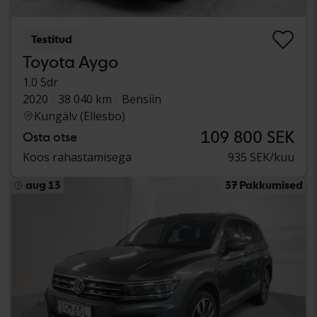
Testitud
Toyota Aygo
1.0 5dr
2020
38 040 km
Bensiin
Kungälv (Ellesbo)
109 800 SEK
Osta otse
Koos rahastamisega
935 SEK/kuu
aug 13
37 Pakkumised