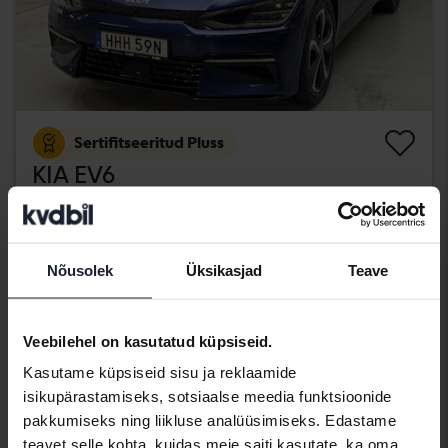
Sertifitseeritud Pluss
KIA EV6
AWD
2022
30 700 km
Elektriline
Kungälv (Ellesbo)
Nõusolek
Üksikasjad
Teave
406 900 SEK
Osta otse
409 900 SEK
Koos rahastamisega
3 467 SEK/kuu
Veebilehel on kasutatud küpsiseid.
kolmapäev
21 Pakkumised
Kasutame küpsiseid sisu ja reklaamide
isikupärastamiseks, sotsiaalse meedia funktsioonide
pakkumiseks ning liikluse analüüsimiseks. Edastame
teavet selle kohta, kuidas meie saiti kasutate, ka oma