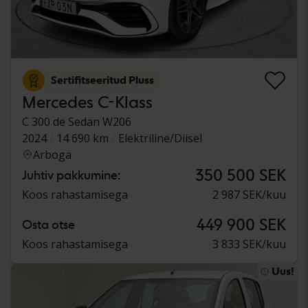
Sertifitseeritud Pluss
Mercedes C-Klass
C 300 de Sedan W206
2024
14 690 km
Elektriline/Diisel
Arboga
350 500 SEK
Juhtiv pakkumine:
Koos rahastamisega
2 987 SEK/kuu
449 900 SEK
Osta otse
Koos rahastamisega
3 833 SEK/kuu
Uus!