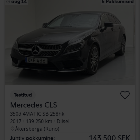
aug 14
5 Pakkumised
Testitud
Mercedes CLS
350d 4MATIC SB 258hk
2017
139 250 km
Diisel
Åkersberga (Runö)
143 500 SEK
Juhtiv pakkumine: