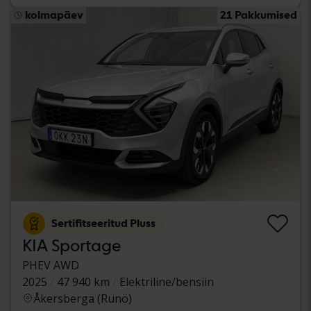
kolmapäev
21 Pakkumised
Sertifitseeritud Pluss
KIA Sportage
PHEV AWD
2025
47 940 km
Elektriline/bensiin
Åkersberga (Runö)