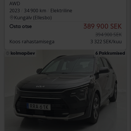
AWD
2023
34 900 km
Elektriline
Kungälv (Ellesbo)
389 900 SEK
Osta otse
394 900 SEK
Koos rahastamisega
3 322 SEK/kuu
kolmapäev
6 Pakkumised