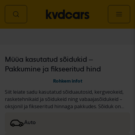
Kõik sõidukid
Müüa kasutatud sõidukid –
Pakkumine ja fikseeritud hind
Rohkem infot
Siit leiate sadu kasutatud sõiduautosid, kergveokeid,
rasketehnikaid ja sõidukeid ning vabaajasõidukeid –
oksjonil ja fikseeritud hinnaga pakkudes. Sõiduk on
läbinud meie põhjaliku KVD testi või on
dokumenteeritud standardse protokolli alusel.
Auto
Tulemused esitame sõiduki kirjelduses. Lugege