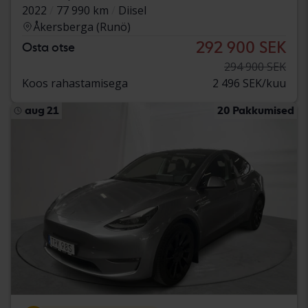
2022
77 990 km
Diisel
Åkersberga (Runö)
292 900 SEK
Osta otse
294 900 SEK
Koos rahastamisega
2 496 SEK/kuu
aug 21
20 Pakkumised