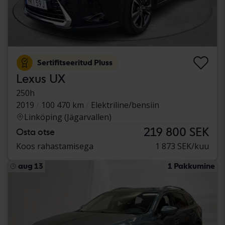
Sertifitseeritud Pluss
Lexus UX
250h
2019
100 470 km
Elektriline/bensiin
Linköping (Jägarvallen)
219 800 SEK
Osta otse
Koos rahastamisega
1 873 SEK/kuu
aug 13
1 Pakkumine