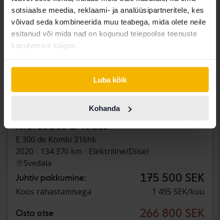
sotsiaalse meedia, reklaami- ja analüüsipartneritele, kes
võivad seda kombineerida muu teabega, mida olete neile
esitanud või mida nad on kogunud teiepoolse teenuste
kasutamise käigus.
Luba kõik
Kohanda
Testitud
Mercedes E-Klass
E 300 de Kombi 316hk
2020
134 370 km
Elektriline/Diisel
Svedala
175 500 SEK
Juhtiv pakkumine:
Koos rahastamisega
1 495 SEK/kuu
266 800 SEK
Osta otse