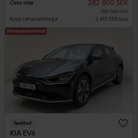
282 800 SEK
Osta otse
289 900 SEK
Koos rahastamisega
2 410 SEK/kuu
Vähendatud hind
Testitud
KIA EV6