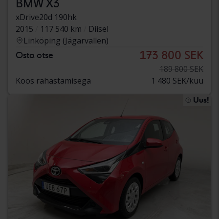
BMW X3
xDrive20d 190hk
2015
117 540 km
Diisel
Linköping (Jägarvallen)
173 800 SEK
Osta otse
189 800 SEK
Koos rahastamisega
1 480 SEK/kuu
Uus!