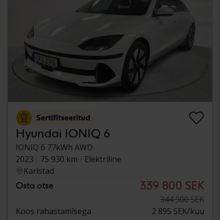
Sertifitseeritud
Hyundai IONIQ 6
IONIQ 6 77kWh AWD
2023
75 930 km
Elektriline
Karlstad
339 800 SEK
Osta otse
344 900 SEK
Koos rahastamisega
2 895 SEK/kuu