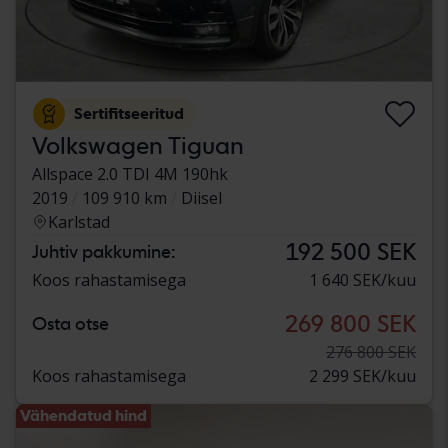
Sertifitseeritud
Volkswagen Tiguan
Allspace 2.0 TDI 4M 190hk
2019
109 910 km
Diisel
Karlstad
192 500 SEK
Juhtiv pakkumine:
Koos rahastamisega
1 640 SEK/kuu
269 800 SEK
Osta otse
276 800 SEK
Koos rahastamisega
2 299 SEK/kuu
Vähendatud hind