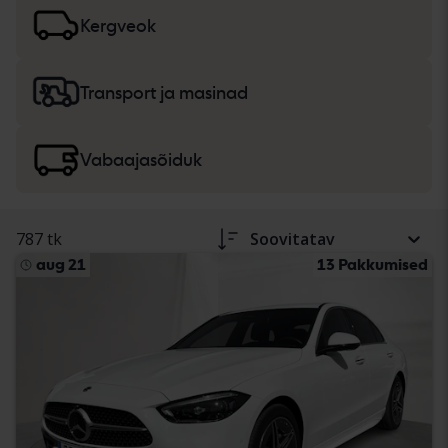
lisateavet
sõiduautode ja väikeveokite
ning
rasketehnika, veoautode ja vabaajasõidukite
ostmise
Kergveok
kohta.
Transport ja masinad
Vabaajasõiduk
787 tk
Soovitatav
aug 21
13 Pakkumised