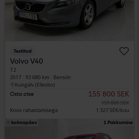
Testitud
Volvo V40
T2
2017
93 680 km
Bensiin
Kungälv (Ellesbo)
155 800 SEK
Osta otse
159 800 SEK
Koos rahastamisega
1 327 SEK/kuu
kolmapäev
1 Pakkumine