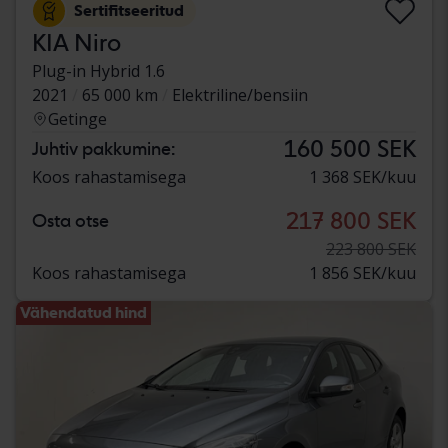
Sertifitseeritud
KIA Niro
Plug-in Hybrid 1.6
2021
65 000 km
Elektriline/bensiin
Getinge
160 500 SEK
Juhtiv pakkumine:
Koos rahastamisega
1 368 SEK/kuu
217 800 SEK
Osta otse
223 800 SEK
Koos rahastamisega
1 856 SEK/kuu
Vähendatud hind