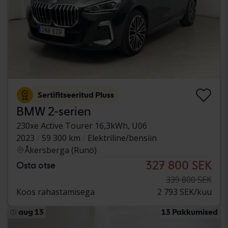
Sertifitseeritud Pluss
BMW 2-serien
230xe Active Tourer 16,3kWh, U06
2023
59 300 km
Elektriline/bensiin
Åkersberga (Runö)
327 800 SEK
Osta otse
339 800 SEK
Koos rahastamisega
2 793 SEK/kuu
aug 13
13 Pakkumised