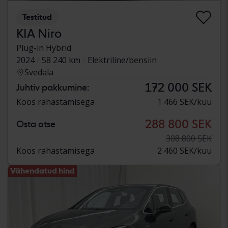
Testitud
KIA Niro
Plug-in Hybrid
2024
58 240 km
Elektriline/bensiin
Svedala
172 000 SEK
Juhtiv pakkumine:
Koos rahastamisega
1 466 SEK/kuu
288 800 SEK
Osta otse
308 800 SEK
Koos rahastamisega
2 460 SEK/kuu
Vähendatud hind