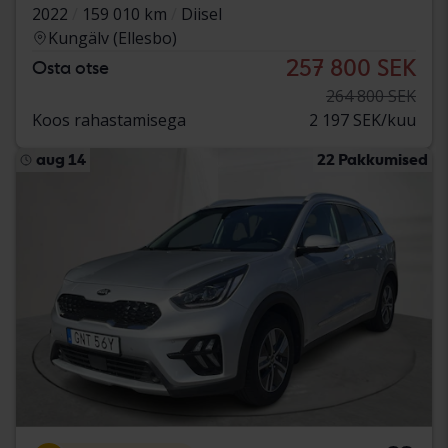
2022
159 010 km
Diisel
Kungälv (Ellesbo)
257 800 SEK
Osta otse
264 800 SEK
Koos rahastamisega
2 197 SEK/kuu
aug 14
22 Pakkumised