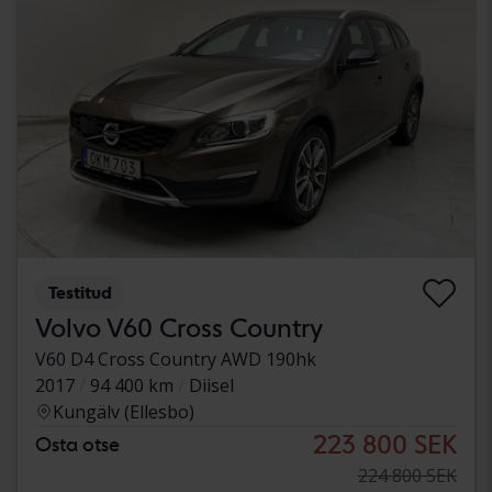
Testitud
Volvo V60 Cross Country
V60 D4 Cross Country AWD 190hk
2017
94 400 km
Diisel
Kungälv (Ellesbo)
223 800 SEK
Osta otse
224 800 SEK