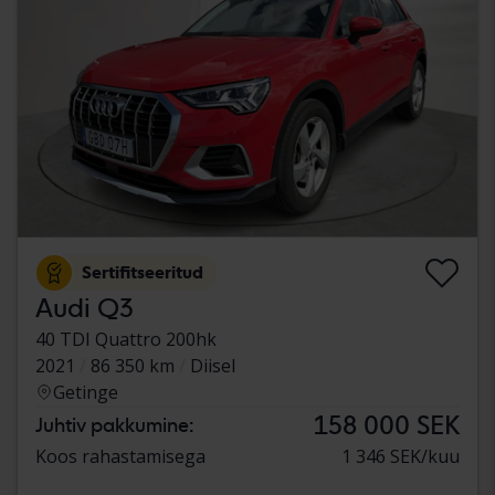
Sertifitseeritud
Audi Q3
40 TDI Quattro 200hk
2021
86 350 km
Diisel
Getinge
158 000 SEK
Juhtiv pakkumine:
Koos rahastamisega
1 346 SEK/kuu