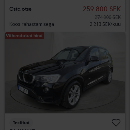
259 800 SEK
Osta otse
274 900 SEK
Koos rahastamisega
2 213 SEK/kuu
Vähendatud hind
Testitud