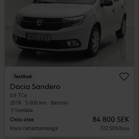
Testitud
Dacia Sandero
0.9 TCe
2018
5 600 km
Bensiin
Svedala
84 800 SEK
Osta otse
Koos rahastamisega
722 SEK/kuu