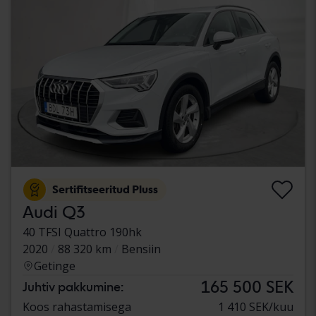
Sertifitseeritud Pluss
Audi Q3
40 TFSI Quattro 190hk
2020
88 320 km
Bensiin
Getinge
165 500 SEK
Juhtiv pakkumine:
Koos rahastamisega
1 410 SEK/kuu