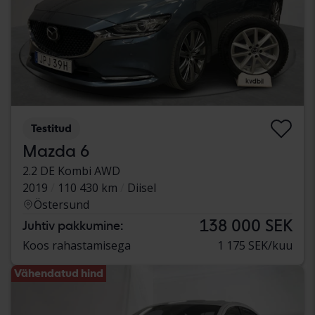
Testitud
Mazda 6
2.2 DE Kombi AWD
2019
110 430 km
Diisel
Östersund
138 000 SEK
Juhtiv pakkumine:
Koos rahastamisega
1 175 SEK/kuu
Vähendatud hind