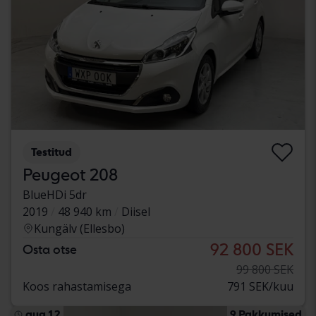
Testitud
Peugeot 208
BlueHDi 5dr
2019
48 940 km
Diisel
Kungälv (Ellesbo)
92 800 SEK
Osta otse
99 800 SEK
Koos rahastamisega
791 SEK/kuu
aug 12
9 Pakkumised