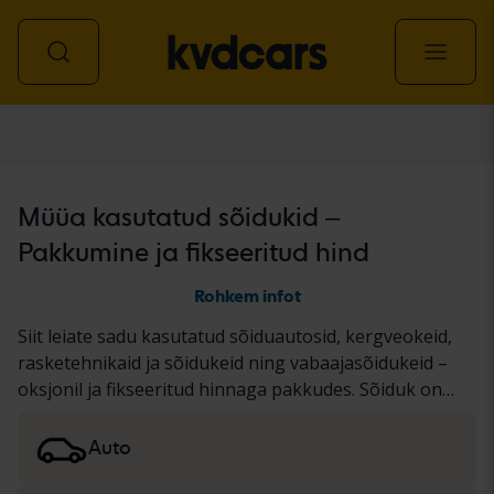
Kõik sõidukid
Müüa kasutatud sõidukid –
Pakkumine ja fikseeritud hind
Rohkem infot
Siit leiate sadu kasutatud sõiduautosid, kergveokeid,
rasketehnikaid ja sõidukeid ning vabaajasõidukeid –
oksjonil ja fikseeritud hinnaga pakkudes. Sõiduk on
läbinud meie põhjaliku KVD testi või on
dokumenteeritud standardse protokolli alusel.
Auto
Tulemused esitame sõiduki kirjelduses. Lugege