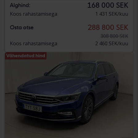
168 000 SEK
Alghind:
Koos rahastamisega
1 431 SEK/kuu
288 800 SEK
Osta otse
308 800 SEK
Koos rahastamisega
2 460 SEK/kuu
Vähendatud hind