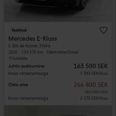
Testitud
Mercedes E-Klass
E 300 de Kombi 316hk
2020
134 370 km
Elektriline/Diisel
Svedala
163 500 SEK
Juhtiv pakkumine:
Koos rahastamisega
1 393 SEK/kuu
266 800 SEK
Osta otse
282 800 SEK
Koos rahastamisega
2 273 SEK/kuu