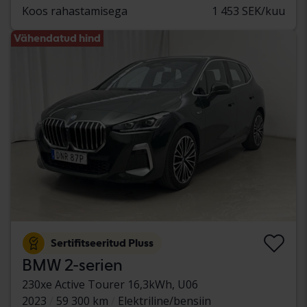
Koos rahastamisega
1 453 SEK/kuu
Vähendatud hind
Sertifitseeritud Pluss
BMW 2-serien
230xe Active Tourer 16,3kWh, U06
2023
59 300 km
Elektriline/bensiin