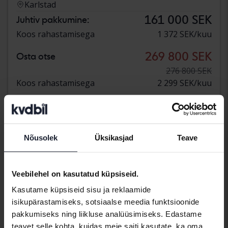
Karlstad
161 000 SEK
Juhtiv pakkumine:
Koos rahastamisega
1 372 SEK/kuu
269 800 SEK
Osta otse
276 800 SEK
Koos rahastamisega
2 299 SEK/kuu
Vähendatud hind
Nõusolek
Üksikasjad
Teave
Veebilehel on kasutatud küpsiseid.
Kasutame küpsiseid sisu ja reklaamide
isikupärastamiseks, sotsiaalse meedia funktsioonide
pakkumiseks ning liikluse analüüsimiseks. Edastame
teavet selle kohta, kuidas meie saiti kasutate, ka oma