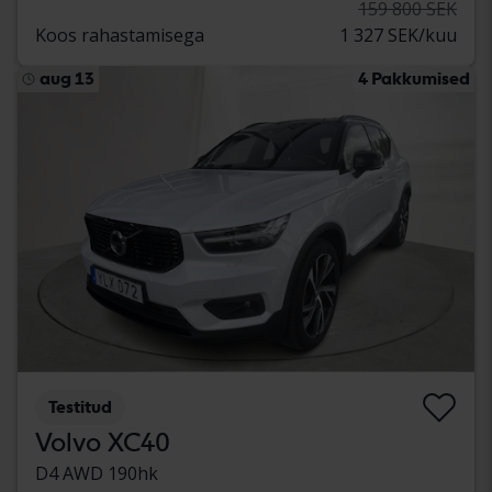
159 800 SEK
Koos rahastamisega
1 327 SEK/kuu
aug 13
4 Pakkumised
Testitud
Volvo XC40
D4 AWD 190hk