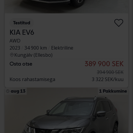
Testitud
KIA EV6
AWD
2023
34 900 km
Elektriline
Kungälv (Ellesbo)
389 900 SEK
Osta otse
394 900 SEK
Koos rahastamisega
3 322 SEK/kuu
aug 13
1 Pakkumine