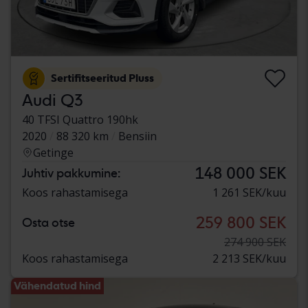
Sertifitseeritud Pluss
Audi Q3
40 TFSI Quattro 190hk
2020
88 320 km
Bensiin
Getinge
148 000 SEK
Juhtiv pakkumine:
Koos rahastamisega
1 261 SEK/kuu
259 800 SEK
Osta otse
274 900 SEK
Koos rahastamisega
2 213 SEK/kuu
Vähendatud hind