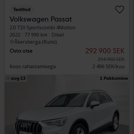
Testitud
Volkswagen Passat
2.0 TDI Sportscombi 4Motion
2022
77 990 km
Diisel
Åkersberga (Runö)
292 900 SEK
Osta otse
294 900 SEK
Koos rahastamisega
2 496 SEK/kuu
aug 13
1 Pakkumine