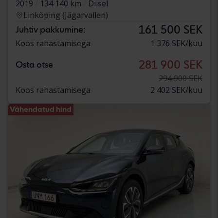
2019
134 140 km
Diisel
Linköping (Jägarvallen)
161 500 SEK
Juhtiv pakkumine:
Koos rahastamisega
1 376 SEK/kuu
281 900 SEK
Osta otse
294 900 SEK
Koos rahastamisega
2 402 SEK/kuu
Vähendatud hind