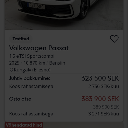
Testitud
Volkswagen Passat
1.5 eTSI Sportscombi
2025
10 870 km
Bensiin
Kungälv (Ellesbo)
323 500 SEK
Juhtiv pakkumine:
Koos rahastamisega
2 756 SEK/kuu
383 900 SEK
Osta otse
389 900 SEK
Koos rahastamisega
3 271 SEK/kuu
Vähendatud hind