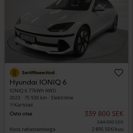
Sertifitseeritud
Hyundai IONIQ 6
IONIQ 6 77kWh AWD
2023
75 930 km
Elektriline
Karlstad
339 800 SEK
Osta otse
344 900 SEK
Koos rahastamisega
2 895 SEK/kuu