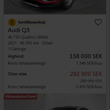
Sertifitseeritud
Audi Q3
40 TDI Quattro 200hk
2021
86 350 km
Diisel
Getinge
158 000 SEK
Alghind:
Koos rahastamisega
1 346 SEK/kuu
282 800 SEK
Osta otse
289 900 SEK
Koos rahastamisega
2 410 SEK/kuu
Vähendatud hind