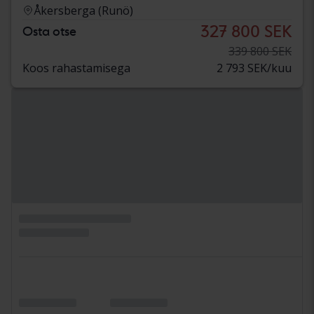
Åkersberga (Runö)
327 800 SEK
Osta otse
339 800 SEK
Koos rahastamisega
2 793 SEK/kuu
aug 11
Testitud