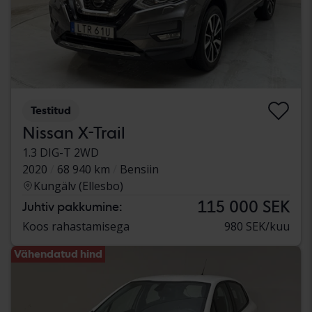
Testitud
Nissan X-Trail
1.3 DIG-T 2WD
2020
68 940 km
Bensiin
Kungälv (Ellesbo)
115 000 SEK
Juhtiv pakkumine:
Koos rahastamisega
980 SEK/kuu
Vähendatud hind