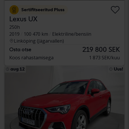
Sertifitseeritud Pluss
Lexus UX
250h
2019
100 470 km
Elektriline/bensiin
Linköping (Jägarvallen)
219 800 SEK
Osta otse
Koos rahastamisega
1 873 SEK/kuu
aug 12
Uus!