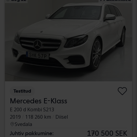
Testitud
Mercedes E-Klass
E 200 d Kombi S213
2019
118 260 km
Diisel
Svedala
170 500 SEK
Juhtiv pakkumine: