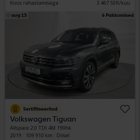
Koos rahastamisega
3 467 SEK/kuu
aug 13
6 Pakkumised
Sertifitseeritud
Volkswagen Tiguan
Allspace 2.0 TDI 4M 190hk
2019
109 910 km
Diisel