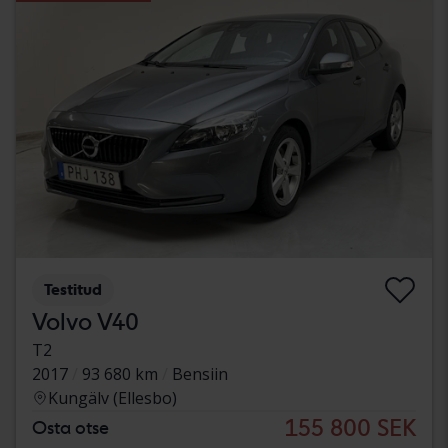
Testitud
Volvo V40
T2
2017
93 680 km
Bensiin
Kungälv (Ellesbo)
155 800 SEK
Osta otse