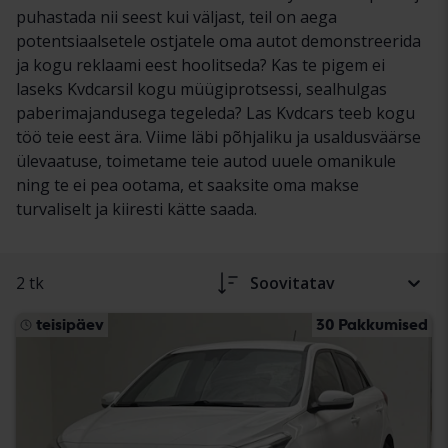
puhastada nii seest kui väljast, teil on aega
potentsiaalsetele ostjatele oma autot demonstreerida
ja kogu reklaami eest hoolitseda? Kas te pigem ei
laseks Kvdcarsil kogu müügiprotsessi, sealhulgas
paberimajandusega tegeleda? Las Kvdcars teeb kogu
töö teie eest ära. Viime läbi põhjaliku ja usaldusväärse
ülevaatuse, toimetame teie autod uuele omanikule
ning te ei pea ootama, et saaksite oma makse
turvaliselt ja kiiresti kätte saada.
2 tk
Soovitatav
teisipäev
30 Pakkumised