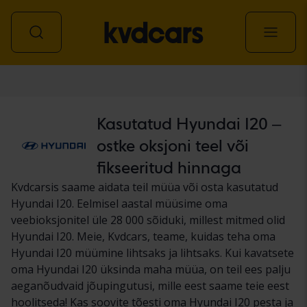
Auto
Kasutatud Hyundai I20 –
ostke oksjoni teel või
fikseeritud hinnaga
Kvdcarsis saame aidata teil müüa või osta kasutatud
Hyundai I20. Eelmisel aastal müüsime oma
veebioksjonitel üle 28 000 sõiduki, millest mitmed olid
Hyundai I20. Meie, Kvdcars, teame, kuidas teha oma
Hyundai I20 müümine lihtsaks ja lihtsaks. Kui kavatsete
oma Hyundai I20 üksinda maha müüa, on teil ees palju
aeganõudvaid jõupingutusi, mille eest saame teie eest
hoolitseda! Kas soovite tõesti oma Hyundai I20 pesta ja