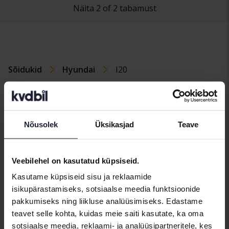
Näita 2 of 2 tabamust
Sõidukid
Hyundai
I20
Hyundaimudelid
Hyundai I10
Hyundai I40
Hyundai Santa
Fe
Nõusolek
Üksikasjad
Teave
Hyundai I20
Hyundai Kona
Hyundai Tucson
Hyundai I30
Veebilehel on kasutatud küpsiseid.
Kasutame küpsiseid sisu ja reklaamide
isikupärastamiseks, sotsiaalse meedia funktsioonide
pakkumiseks ning liikluse analüüsimiseks. Edastame
Automargid
teavet selle kohta, kuidas meie saiti kasutate, ka oma
sotsiaalse meedia, reklaami- ja analüüsipartneritele, kes