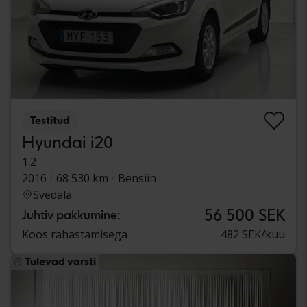
Testitud
Hyundai i20
1.2
2016
68 530 km
Bensiin
Svedala
56 500 SEK
Juhtiv pakkumine:
Koos rahastamisega
482 SEK/kuu
Tulevad varsti