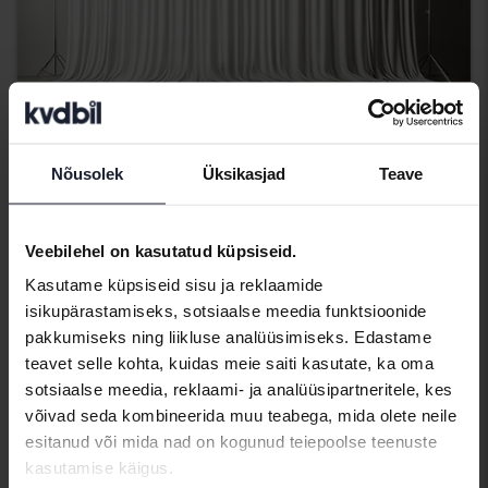
Nõusolek
Üksikasjad
Teave
Ford Edge
2.0 TDCi
Veebilehel on kasutatud küpsiseid.
2016
155 870 km
Diisel
Kasutame küpsiseid sisu ja reklaamide
Svedala
isikupärastamiseks, sotsiaalse meedia funktsioonide
Tulevad varsti
Alghind:
pakkumiseks ning liikluse analüüsimiseks. Edastame
Meie hindamine on teel
teavet selle kohta, kuidas meie saiti kasutate, ka oma
sotsiaalse meedia, reklaami- ja analüüsipartneritele, kes
Tulevad varsti
võivad seda kombineerida muu teabega, mida olete neile
esitanud või mida nad on kogunud teiepoolse teenuste
kasutamise käigus.