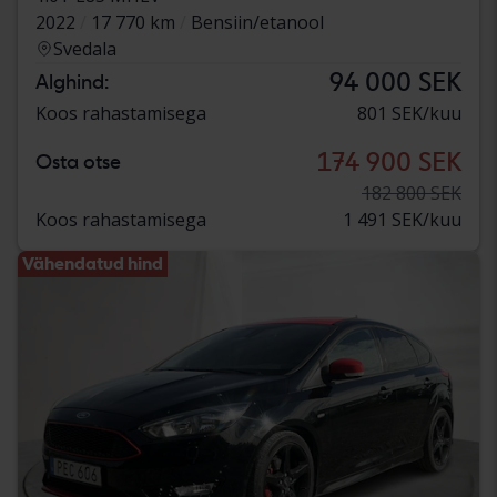
2022
17 770 km
Bensiin/etanool
Svedala
94 000 SEK
Alghind:
Koos rahastamisega
801 SEK/kuu
174 900 SEK
Osta otse
182 800 SEK
Koos rahastamisega
1 491 SEK/kuu
Vähendatud hind