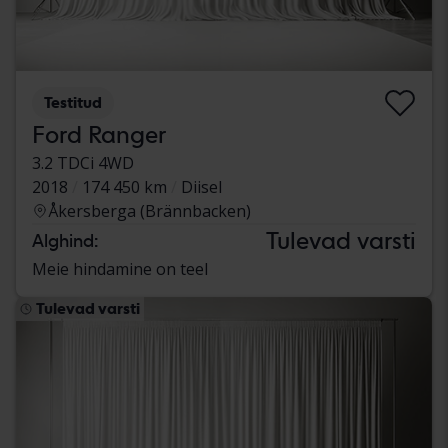
Testitud
Ford Ranger
3.2 TDCi 4WD
2018
174 450 km
Diisel
Åkersberga (Brännbacken)
Tulevad varsti
Alghind:
Meie hindamine on teel
Tulevad varsti