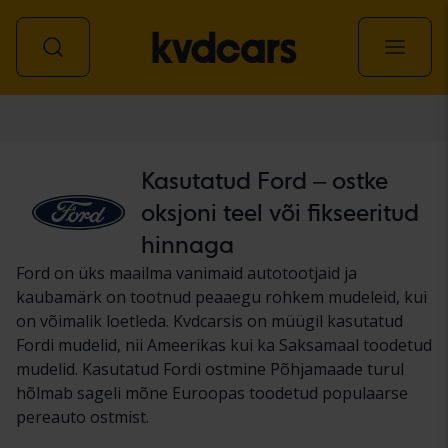
Auto
Kasutatud Ford – ostke
oksjoni teel või fikseeritud
hinnaga
Ford on üks maailma vanimaid autotootjaid ja
kaubamärk on tootnud peaaegu rohkem mudeleid, kui
on võimalik loetleda. Kvdcarsis on müügil kasutatud
Fordi mudelid, nii Ameerikas kui ka Saksamaal toodetud
mudelid. Kasutatud Fordi ostmine Põhjamaade turul
hõlmab sageli mõne Euroopas toodetud populaarse
pereauto ostmist.