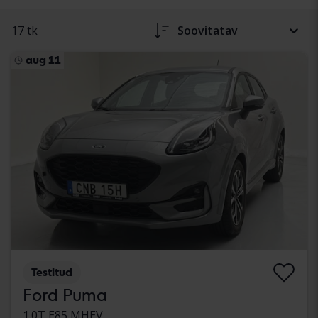
17 tk
Soovitatav
aug 11
Testitud
Ford Puma
1.0T E85 MHEV