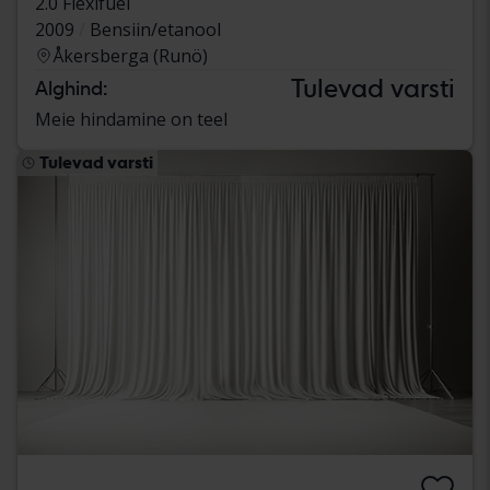
2.0 Flexifuel
2009
Bensiin/etanool
Åkersberga (Runö)
Tulevad varsti
Alghind:
Meie hindamine on teel
Tulevad varsti