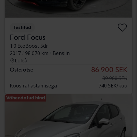
Testitud
Ford Focus
1.0 EcoBoost 5dr
2017
98 070 km
Bensiin
Luleå
86 900 SEK
Osta otse
89 900 SEK
Koos rahastamisega
740 SEK/kuu
Vähendatud hind