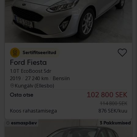
Sertifitseeritud
Ford Fiesta
1.0T EcoBoost 5dr
2019
27 240 km
Bensiin
Kungälv (Ellesbo)
102 800 SEK
Osta otse
114 800 SEK
Koos rahastamisega
876 SEK/kuu
esmaspäev
3 Pakkumised