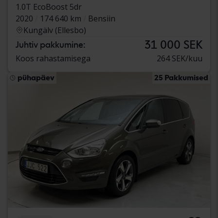
1.0T EcoBoost 5dr
2020
174 640 km
Bensiin
Kungälv (Ellesbo)
31 000 SEK
Juhtiv pakkumine:
Koos rahastamisega
264 SEK/kuu
pühapäev
25 Pakkumised