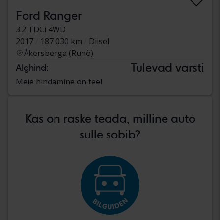
Ford Ranger
3.2 TDCi 4WD
2017
187 030 km
Diisel
Åkersberga (Runö)
Tulevad varsti
Alghind:
Meie hindamine on teel
Kas on raske teada, milline auto
sulle sobib?