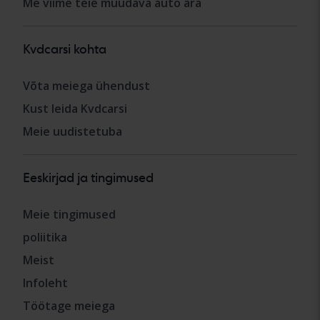
Me viime teie müüdava auto ära
Kvdcarsi kohta
Võta meiega ühendust
Kust leida Kvdcarsi
Meie uudistetuba
Eeskirjad ja tingimused
Meie tingimused
poliitika
Meist
Infoleht
Töötage meiega