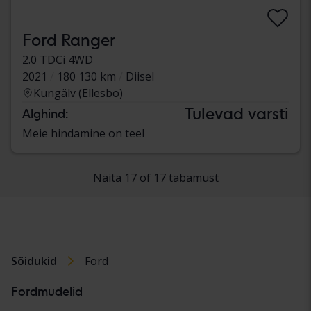
Ford Ranger
2.0 TDCi 4WD
2021
180 130 km
Diisel
Kungälv (Ellesbo)
Tulevad varsti
Alghind:
Meie hindamine on teel
Näita 17 of 17 tabamust
Sõidukid
Ford
Fordmudelid