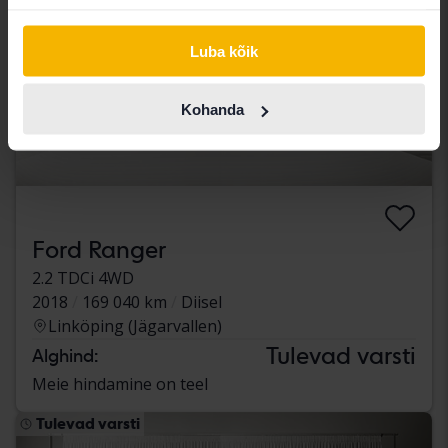
Luba kõik
Kohanda
Ford Ranger
2.2 TDCi 4WD
2018
169 040 km
Diisel
Linköping (Jägarvallen)
Tulevad varsti
Alghind:
Meie hindamine on teel
Tulevad varsti