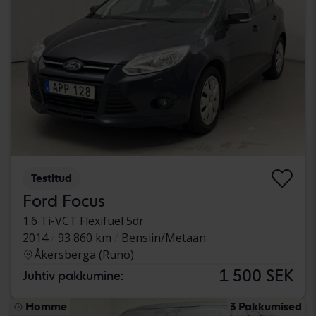
Testitud
Ford Focus
1.6 Ti-VCT Flexifuel 5dr
2014
93 860 km
Bensiin/Metaan
Åkersberga (Runö)
1 500 SEK
Juhtiv pakkumine:
Homme
3 Pakkumised