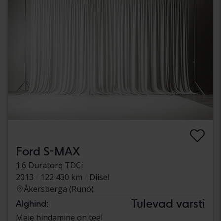
Ford S-MAX
1.6 Duratorq TDCi
2013
122 430 km
Diisel
Åkersberga (Runö)
Tulevad varsti
Alghind:
Meie hindamine on teel