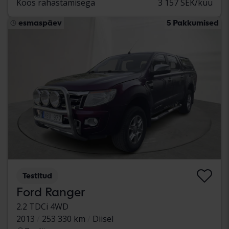
Koos rahastamisega
3 157 SEK/kuu
esmaspäev
5 Pakkumised
Testitud
Ford Ranger
2.2 TDCi 4WD
2013
253 330 km
Diisel