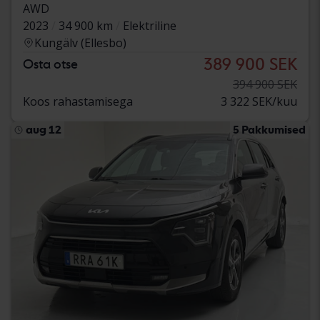
AWD
2023
34 900 km
Elektriline
Kungälv (Ellesbo)
389 900 SEK
Osta otse
394 900 SEK
Koos rahastamisega
3 322 SEK/kuu
aug 12
5 Pakkumised