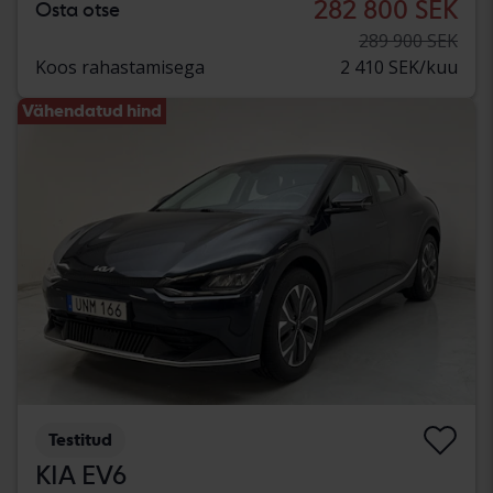
282 800 SEK
Osta otse
289 900 SEK
Koos rahastamisega
2 410 SEK/kuu
Vähendatud hind
Testitud
KIA EV6