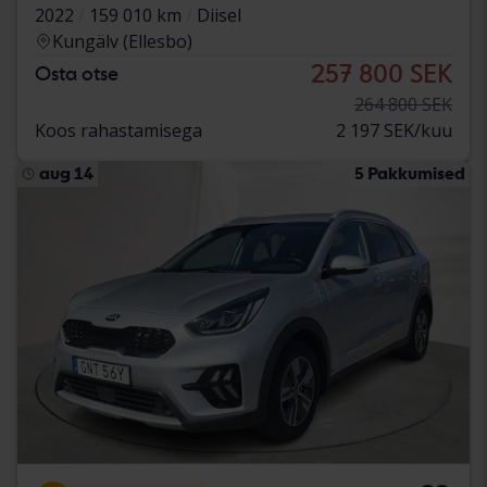
2022
159 010 km
Diisel
Kungälv (Ellesbo)
257 800 SEK
Osta otse
264 800 SEK
Koos rahastamisega
2 197 SEK/kuu
aug 14
5 Pakkumised