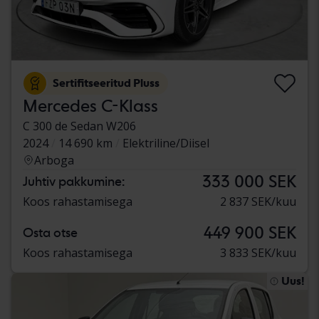
Sertifitseeritud Pluss
Mercedes C-Klass
C 300 de Sedan W206
2024
14 690 km
Elektriline/Diisel
Arboga
333 000 SEK
Juhtiv pakkumine:
Koos rahastamisega
2 837 SEK/kuu
449 900 SEK
Osta otse
Koos rahastamisega
3 833 SEK/kuu
Uus!