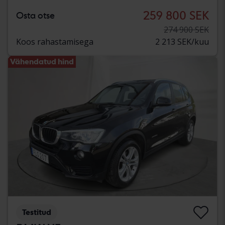
259 800 SEK
Osta otse
274 900 SEK
Koos rahastamisega
2 213 SEK/kuu
Vähendatud hind
Testitud