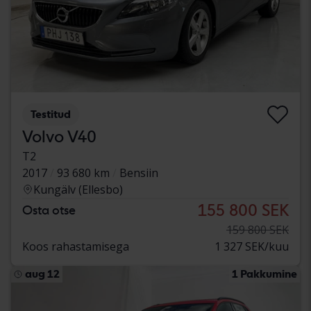
Testitud
Volvo V40
T2
2017
93 680 km
Bensiin
Kungälv (Ellesbo)
155 800 SEK
Osta otse
159 800 SEK
Koos rahastamisega
1 327 SEK/kuu
aug 12
1 Pakkumine