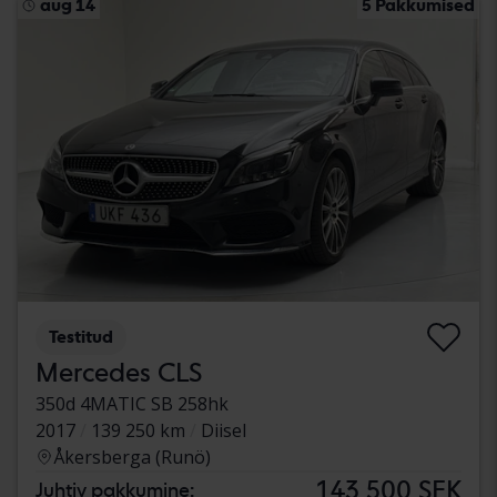
aug 14
5 Pakkumised
Testitud
Mercedes CLS
350d 4MATIC SB 258hk
2017
139 250 km
Diisel
Åkersberga (Runö)
143 500 SEK
Juhtiv pakkumine: