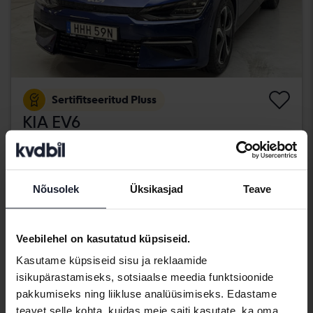
Sertifitseeritud Pluss
KIA EV6
AWD
2022
30 700 km
Elektriline
Kungälv (Ellesbo)
Nõusolek
Üksikasjad
Teave
406 900 SEK
Osta otse
409 900 SEK
Koos rahastamisega
3 467 SEK/kuu
Veebilehel on kasutatud küpsiseid.
aug 12
21 Pakkumised
Kasutame küpsiseid sisu ja reklaamide
isikupärastamiseks, sotsiaalse meedia funktsioonide
pakkumiseks ning liikluse analüüsimiseks. Edastame
teavet selle kohta, kuidas meie saiti kasutate, ka oma