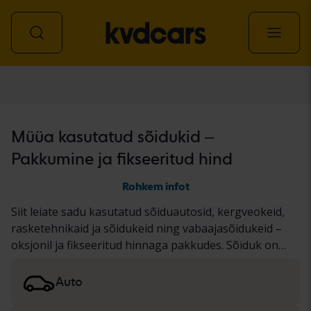
Kõik sõidukid
Müüa kasutatud sõidukid –
Pakkumine ja fikseeritud hind
Rohkem infot
Siit leiate sadu kasutatud sõiduautosid, kergveokeid,
rasketehnikaid ja sõidukeid ning vabaajasõidukeid –
oksjonil ja fikseeritud hinnaga pakkudes. Sõiduk on
läbinud meie põhjaliku KVD testi või on
dokumenteeritud standardse protokolli alusel.
Auto
Tulemused esitame sõiduki kirjelduses. Lugege