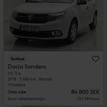
Testitud
Dacia Sandero
0.9 TCe
2018
5 600 km
Bensiin
Svedala
84 800 SEK
Osta otse
Koos rahastamisega
722 SEK/kuu