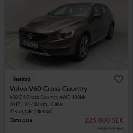
Testitud
Volvo V60 Cross Country
V60 D4 Cross Country AWD 190hk
2017
94 400 km
Diisel
Kungälv (Ellesbo)
223 800 SEK
Osta otse
224 800 SEK