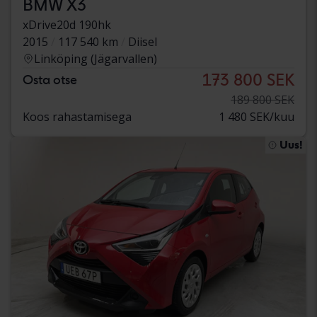
BMW X3
xDrive20d 190hk
2015
117 540 km
Diisel
Linköping (Jägarvallen)
173 800 SEK
Osta otse
189 800 SEK
Koos rahastamisega
1 480 SEK/kuu
Uus!