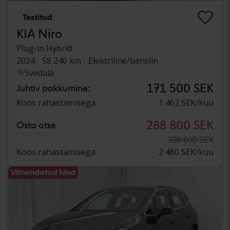
Testitud
KIA Niro
Plug-in Hybrid
2024
58 240 km
Elektriline/bensiin
Svedala
171 500 SEK
Juhtiv pakkumine:
Koos rahastamisega
1 462 SEK/kuu
288 800 SEK
Osta otse
308 800 SEK
Koos rahastamisega
2 460 SEK/kuu
Vähendatud hind