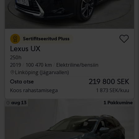
Sertifitseeritud Pluss
Lexus UX
250h
2019
100 470 km
Elektriline/bensiin
Linköping (Jägarvallen)
219 800 SEK
Osta otse
Koos rahastamisega
1 873 SEK/kuu
aug 13
1 Pakkumine