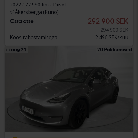
2022
77 990 km
Diisel
Åkersberga (Runö)
292 900 SEK
Osta otse
294 900 SEK
Koos rahastamisega
2 496 SEK/kuu
aug 21
20 Pakkumised