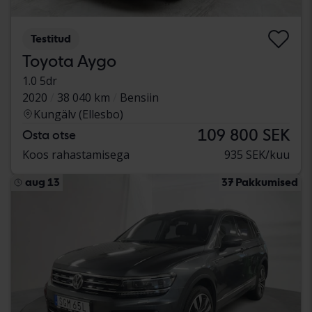
Testitud
Toyota Aygo
1.0 5dr
2020
38 040 km
Bensiin
Kungälv (Ellesbo)
109 800 SEK
Osta otse
Koos rahastamisega
935 SEK/kuu
aug 13
37 Pakkumised