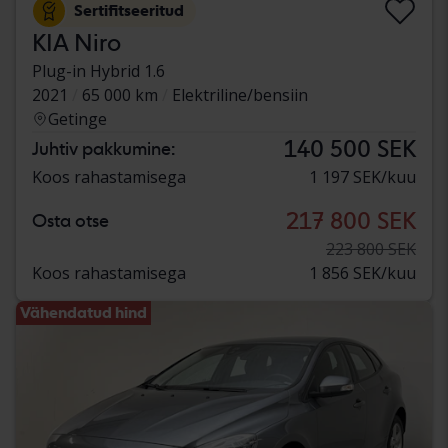
Sertifitseeritud
KIA Niro
Plug-in Hybrid 1.6
2021
65 000 km
Elektriline/bensiin
Getinge
140 500 SEK
Juhtiv pakkumine:
Koos rahastamisega
1 197 SEK/kuu
217 800 SEK
Osta otse
223 800 SEK
Koos rahastamisega
1 856 SEK/kuu
Vähendatud hind