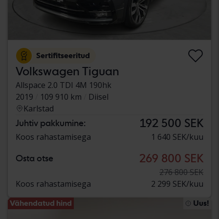
Sertifitseeritud
Volkswagen Tiguan
Allspace 2.0 TDI 4M 190hk
2019
109 910 km
Diisel
Karlstad
192 500 SEK
Juhtiv pakkumine:
Koos rahastamisega
1 640 SEK/kuu
269 800 SEK
Osta otse
276 800 SEK
Koos rahastamisega
2 299 SEK/kuu
Vähendatud hind
Uus!