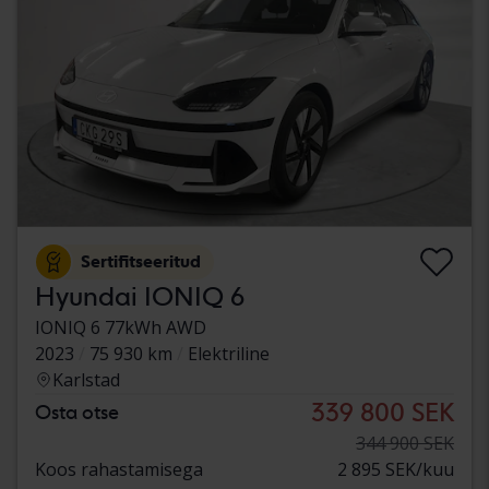
Sertifitseeritud
Hyundai IONIQ 6
IONIQ 6 77kWh AWD
2023
75 930 km
Elektriline
Karlstad
339 800 SEK
Osta otse
344 900 SEK
Koos rahastamisega
2 895 SEK/kuu