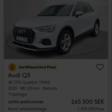
Sertifitseeritud Pluss
Audi Q3
40 TFSI Quattro 190hk
2020
88 320 km
Bensiin
Getinge
165 500 SEK
Juhtiv pakkumine:
Koos rahastamisega
1 410 SEK/kuu