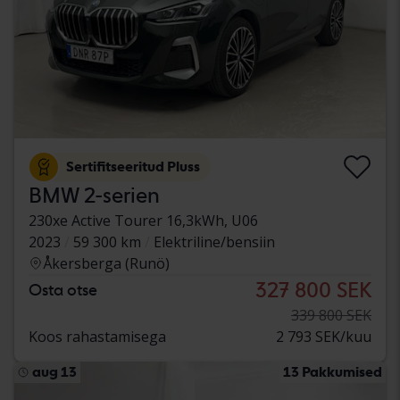
Sertifitseeritud Pluss
BMW 2-serien
230xe Active Tourer 16,3kWh, U06
2023
59 300 km
Elektriline/bensiin
Åkersberga (Runö)
327 800 SEK
Osta otse
339 800 SEK
Koos rahastamisega
2 793 SEK/kuu
aug 13
13 Pakkumised