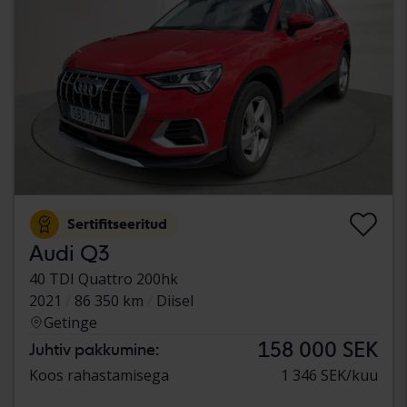
Sertifitseeritud
Audi Q3
40 TDI Quattro 200hk
2021
86 350 km
Diisel
Getinge
158 000 SEK
Juhtiv pakkumine:
Koos rahastamisega
1 346 SEK/kuu