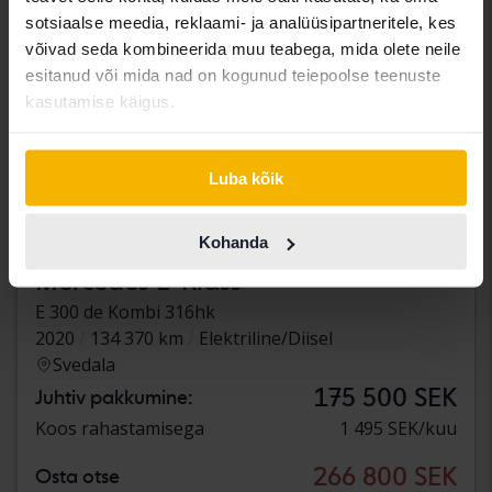
sotsiaalse meedia, reklaami- ja analüüsipartneritele, kes
võivad seda kombineerida muu teabega, mida olete neile
esitanud või mida nad on kogunud teiepoolse teenuste
kasutamise käigus.
Luba kõik
Kohanda
Testitud
Mercedes E-Klass
E 300 de Kombi 316hk
2020
134 370 km
Elektriline/Diisel
Svedala
175 500 SEK
Juhtiv pakkumine:
Koos rahastamisega
1 495 SEK/kuu
266 800 SEK
Osta otse