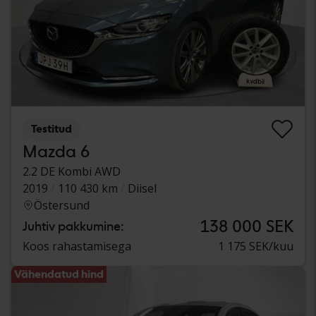
Testitud
Mazda 6
2.2 DE Kombi AWD
2019
110 430 km
Diisel
Östersund
138 000 SEK
Juhtiv pakkumine:
Koos rahastamisega
1 175 SEK/kuu
Vähendatud hind