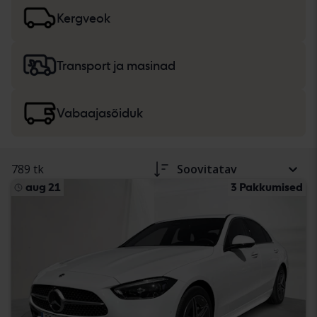
lisateavet
sõiduautode ja väikeveokite
ning
rasketehnika, veoautode ja vabaajasõidukite
ostmise
Kergveok
kohta.
Transport ja masinad
Vabaajasõiduk
789 tk
Soovitatav
aug 21
3 Pakkumised