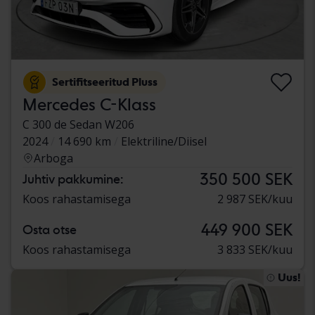
Sertifitseeritud Pluss
Mercedes C-Klass
C 300 de Sedan W206
2024
14 690 km
Elektriline/Diisel
Arboga
350 500 SEK
Juhtiv pakkumine:
Koos rahastamisega
2 987 SEK/kuu
449 900 SEK
Osta otse
Koos rahastamisega
3 833 SEK/kuu
Uus!