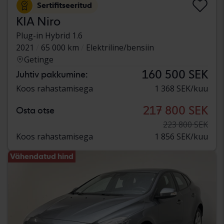
Sertifitseeritud
KIA Niro
Plug-in Hybrid 1.6
2021
65 000 km
Elektriline/bensiin
Getinge
160 500 SEK
Juhtiv pakkumine:
Koos rahastamisega
1 368 SEK/kuu
217 800 SEK
Osta otse
223 800 SEK
Koos rahastamisega
1 856 SEK/kuu
Vähendatud hind