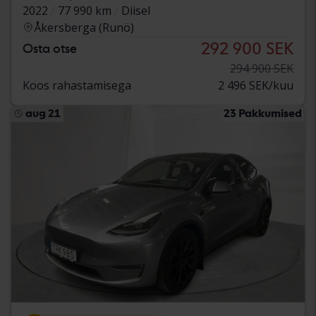
2022
77 990 km
Diisel
Åkersberga (Runö)
292 900 SEK
Osta otse
294 900 SEK
Koos rahastamisega
2 496 SEK/kuu
aug 21
23 Pakkumised