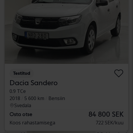
Testitud
Dacia Sandero
0.9 TCe
2018
5 600 km
Bensiin
Svedala
84 800 SEK
Osta otse
Koos rahastamisega
722 SEK/kuu