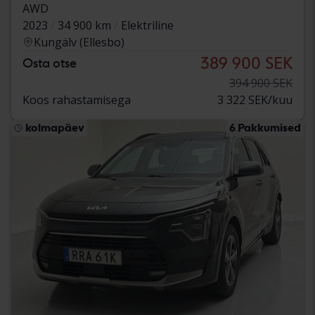
AWD
2023
34 900 km
Elektriline
Kungälv (Ellesbo)
389 900 SEK
Osta otse
394 900 SEK
Koos rahastamisega
3 322 SEK/kuu
kolmapäev
6 Pakkumised