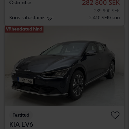
282 800 SEK
Osta otse
289 900 SEK
Koos rahastamisega
2 410 SEK/kuu
Vähendatud hind
Testitud
KIA EV6