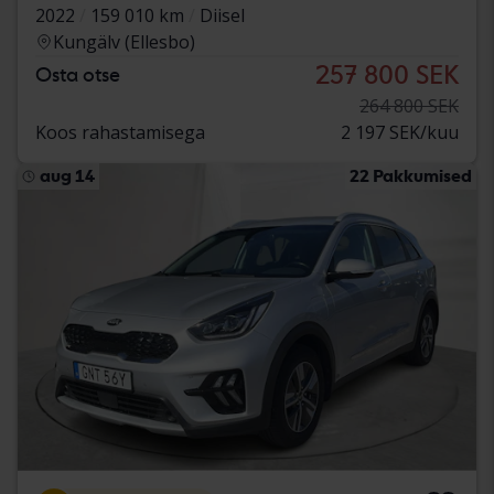
2022
159 010 km
Diisel
Kungälv (Ellesbo)
257 800 SEK
Osta otse
264 800 SEK
Koos rahastamisega
2 197 SEK/kuu
aug 14
22 Pakkumised