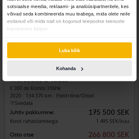
sotsiaalse meedia, reklaami- ja analüüsipartneritele, kes
võivad seda kombineerida muu teabega, mida olete neile
esitanud või mida nad on kogunud teiepoolse teenuste
kasutamise käigus.
Luba kõik
Kohanda
Testitud
Mercedes E-Klass
E 300 de Kombi 316hk
2020
134 370 km
Elektriline/Diisel
Svedala
175 500 SEK
Juhtiv pakkumine:
Koos rahastamisega
1 495 SEK/kuu
266 800 SEK
Osta otse