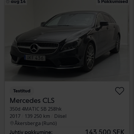
aug 14
5 Pakkumised
Testitud
Mercedes CLS
350d 4MATIC SB 258hk
2017
139 250 km
Diisel
Åkersberga (Runö)
143 500 SEK
Juhtiv pakkumine: