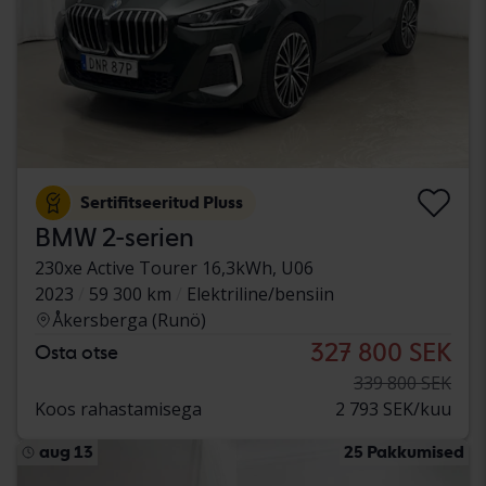
Sertifitseeritud Pluss
BMW 2-serien
230xe Active Tourer 16,3kWh, U06
2023
59 300 km
Elektriline/bensiin
Åkersberga (Runö)
327 800 SEK
Osta otse
339 800 SEK
Koos rahastamisega
2 793 SEK/kuu
aug 13
25 Pakkumised