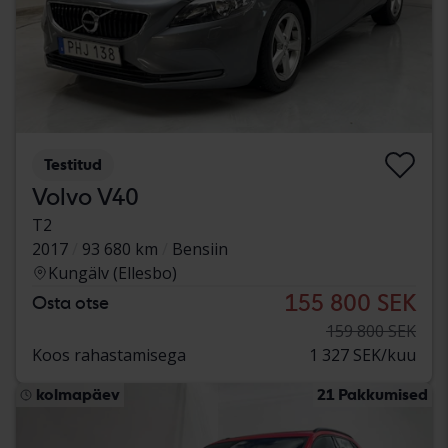
Testitud
Volvo V40
T2
2017
93 680 km
Bensiin
Kungälv (Ellesbo)
155 800 SEK
Osta otse
159 800 SEK
Koos rahastamisega
1 327 SEK/kuu
kolmapäev
21 Pakkumised