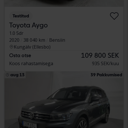
Testitud
Toyota Aygo
1.0 5dr
2020
38 040 km
Bensiin
Kungälv (Ellesbo)
109 800 SEK
Osta otse
Koos rahastamisega
935 SEK/kuu
aug 13
39 Pakkumised