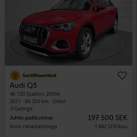
Sertifitseeritud
Audi Q3
40 TDI Quattro 200hk
2021
86 350 km
Diisel
Getinge
197 500 SEK
Juhtiv pakkumine:
Koos rahastamisega
1 682 SEK/kuu