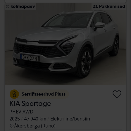
kolmapäev
21 Pakkumised
Sertifitseeritud Pluss
KIA Sportage
PHEV AWD
2025
47 940 km
Elektriline/bensiin
Åkersberga (Runö)