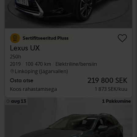
Sertifitseeritud Pluss
Lexus UX
250h
2019
100 470 km
Elektriline/bensiin
Linköping (Jägarvallen)
219 800 SEK
Osta otse
Koos rahastamisega
1 873 SEK/kuu
aug 13
1 Pakkumine