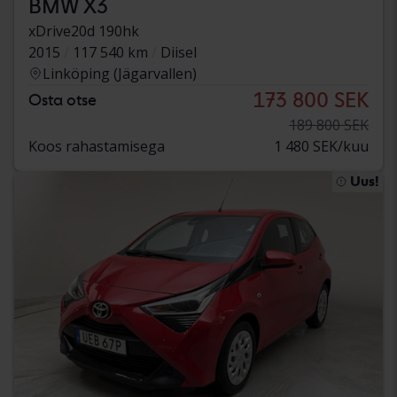
BMW X3
xDrive20d 190hk
2015
117 540 km
Diisel
Linköping (Jägarvallen)
173 800 SEK
Osta otse
189 800 SEK
Koos rahastamisega
1 480 SEK/kuu
Uus!