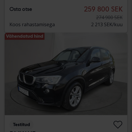
259 800 SEK
Osta otse
274 900 SEK
Koos rahastamisega
2 213 SEK/kuu
Vähendatud hind
Testitud