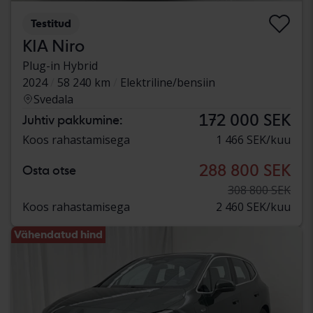
Testitud
KIA Niro
Plug-in Hybrid
2024
58 240 km
Elektriline/bensiin
Svedala
172 000 SEK
Juhtiv pakkumine:
Koos rahastamisega
1 466 SEK/kuu
288 800 SEK
Osta otse
308 800 SEK
Koos rahastamisega
2 460 SEK/kuu
Vähendatud hind