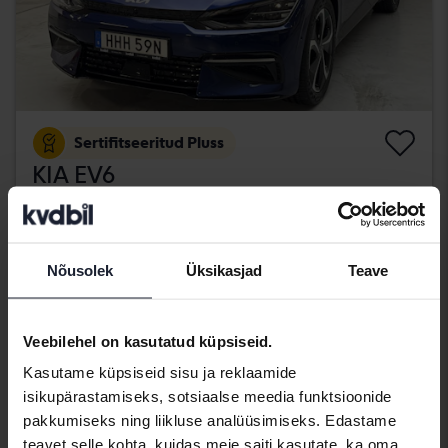
Sertifitseeritud Pluss
KIA EV6
AWD
2022
30 700 km
Elektriline
Kungälv (Ellesbo)
Nõusolek
Üksikasjad
Teave
406 900 SEK
Osta otse
409 900 SEK
Koos rahastamisega
3 467 SEK/kuu
Veebilehel on kasutatud küpsiseid.
kolmapäev
21 Pakkumised
Kasutame küpsiseid sisu ja reklaamide
isikupärastamiseks, sotsiaalse meedia funktsioonide
pakkumiseks ning liikluse analüüsimiseks. Edastame
teavet selle kohta, kuidas meie saiti kasutate, ka oma