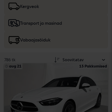
lisateavet
sõiduautode ja väikeveokite
ning
rasketehnika, veoautode ja vabaajasõidukite
ostmise
Kergveok
kohta.
Transport ja masinad
Vabaajasõiduk
786 tk
Soovitatav
aug 21
13 Pakkumised