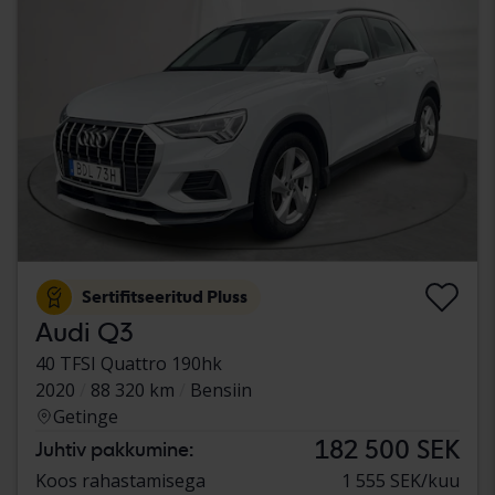
Sertifitseeritud Pluss
Audi Q3
40 TFSI Quattro 190hk
2020
88 320 km
Bensiin
Getinge
182 500 SEK
Juhtiv pakkumine:
Koos rahastamisega
1 555 SEK/kuu