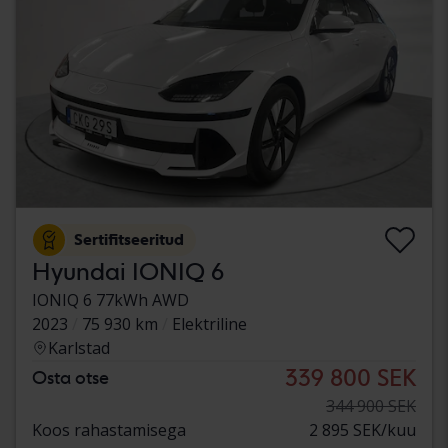
Sertifitseeritud
Hyundai IONIQ 6
IONIQ 6 77kWh AWD
2023
75 930 km
Elektriline
Karlstad
339 800 SEK
Osta otse
344 900 SEK
Koos rahastamisega
2 895 SEK/kuu