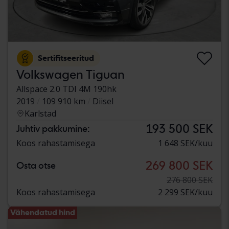
Sertifitseeritud
Volkswagen Tiguan
Allspace 2.0 TDI 4M 190hk
2019
109 910 km
Diisel
Karlstad
193 500 SEK
Juhtiv pakkumine:
Koos rahastamisega
1 648 SEK/kuu
269 800 SEK
Osta otse
276 800 SEK
Koos rahastamisega
2 299 SEK/kuu
Vähendatud hind