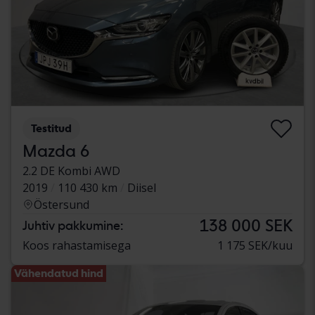
Testitud
Mazda 6
2.2 DE Kombi AWD
2019
110 430 km
Diisel
Östersund
138 000 SEK
Juhtiv pakkumine:
Koos rahastamisega
1 175 SEK/kuu
Vähendatud hind