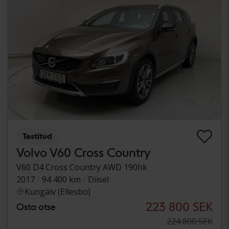
Testitud
Volvo V60 Cross Country
V60 D4 Cross Country AWD 190hk
2017
94 400 km
Diisel
Kungälv (Ellesbo)
223 800 SEK
Osta otse
224 800 SEK