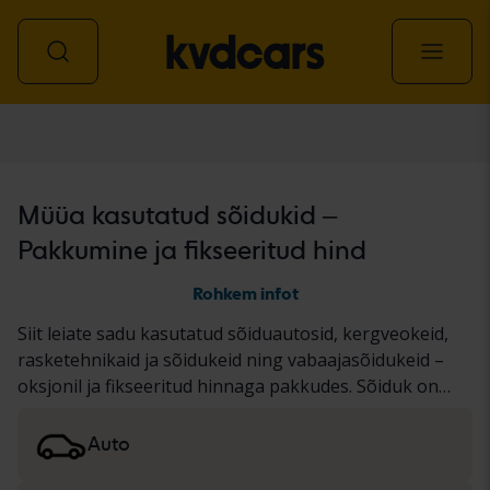
Kõik sõidukid
Müüa kasutatud sõidukid –
Pakkumine ja fikseeritud hind
Rohkem infot
Siit leiate sadu kasutatud sõiduautosid, kergveokeid,
rasketehnikaid ja sõidukeid ning vabaajasõidukeid –
oksjonil ja fikseeritud hinnaga pakkudes. Sõiduk on
läbinud meie põhjaliku KVD testi või on
dokumenteeritud standardse protokolli alusel.
Auto
Tulemused esitame sõiduki kirjelduses. Lugege