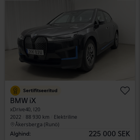
Sertifitseeritud
BMW iX
xDrive40, I20
2022
88 930 km
Elektriline
Åkersberga (Runö)
225 000 SEK
Alghind: