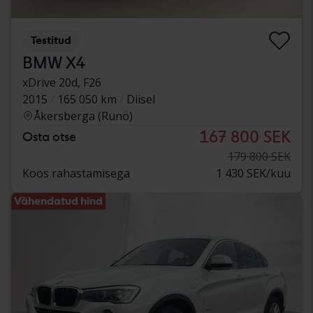
Testitud
BMW X4
xDrive 20d, F26
2015
165 050 km
Diisel
Åkersberga (Runö)
167 800 SEK
Osta otse
179 800 SEK
Koos rahastamisega
1 430 SEK/kuu
Vähendatud hind