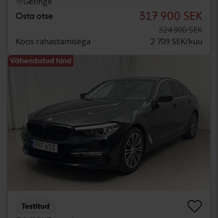
Getinge
317 900 SEK
Osta otse
324 900 SEK
Koos rahastamisega
2 709 SEK/kuu
Vähendatud hind
Testitud