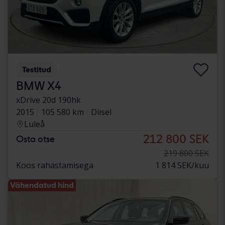
Testitud
BMW X4
xDrive 20d 190hk
2015
105 580 km
Diisel
Luleå
212 800 SEK
Osta otse
219 800 SEK
Koos rahastamisega
1 814 SEK/kuu
Vähendatud hind