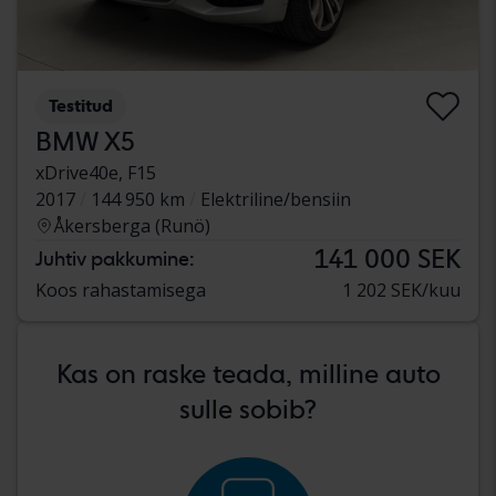
Testitud
BMW X5
xDrive40e, F15
2017
144 950 km
Elektriline/bensiin
Åkersberga (Runö)
141 000 SEK
Juhtiv pakkumine:
Koos rahastamisega
1 202 SEK/kuu
Kas on raske teada, milline auto
sulle sobib?