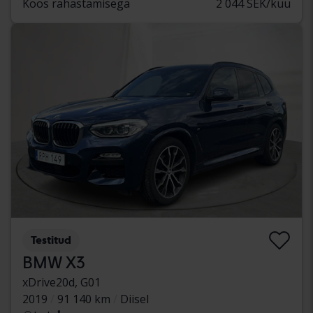
Koos rahastamisega
2 044 SEK/kuu
Testitud
BMW X3
xDrive20d, G01
2019
91 140 km
Diisel