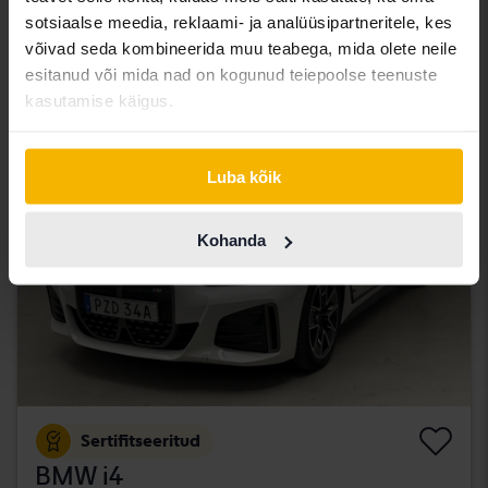
Åkersberga (Runö)
sotsiaalse meedia, reklaami- ja analüüsipartneritele, kes
263 000 SEK
Juhtiv pakkumine:
võivad seda kombineerida muu teabega, mida olete neile
Koos rahastamisega
2 241 SEK/kuu
esitanud või mida nad on kogunud teiepoolse teenuste
kasutamise käigus.
teisipäev
7 Pakkumised
Luba kõik
Kohanda
Sertifitseeritud
BMW i4