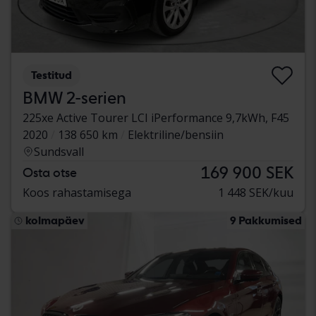
Testitud
BMW 2-serien
225xe Active Tourer LCI iPerformance 9,7kWh, F45
2020
138 650 km
Elektriline/bensiin
Sundsvall
169 900 SEK
Osta otse
Koos rahastamisega
1 448 SEK/kuu
kolmapäev
9 Pakkumised