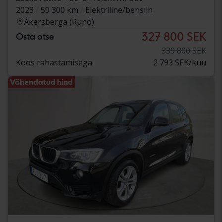
2023
59 300 km
Elektriline/bensiin
Åkersberga (Runö)
327 800 SEK
Osta otse
339 800 SEK
Koos rahastamisega
2 793 SEK/kuu
Vähendatud hind