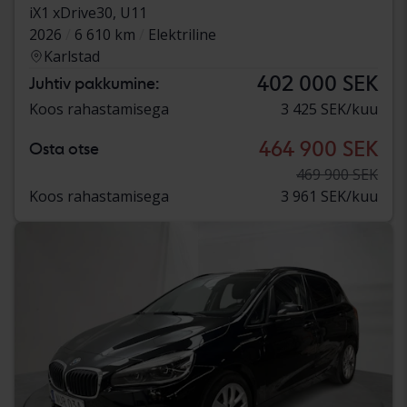
iX1 xDrive30, U11
2026
6 610 km
Elektriline
Karlstad
402 000 SEK
Juhtiv pakkumine:
Koos rahastamisega
3 425 SEK/kuu
464 900 SEK
Osta otse
469 900 SEK
Koos rahastamisega
3 961 SEK/kuu