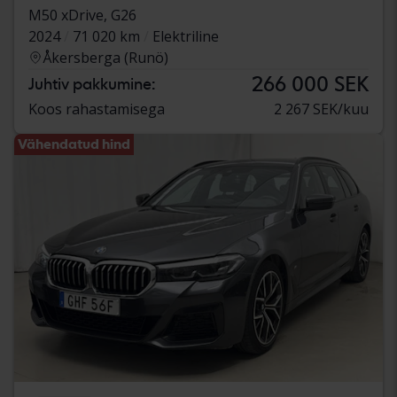
M50 xDrive, G26
2024
71 020 km
Elektriline
Åkersberga (Runö)
266 000 SEK
Juhtiv pakkumine:
Koos rahastamisega
2 267 SEK/kuu
Vähendatud hind