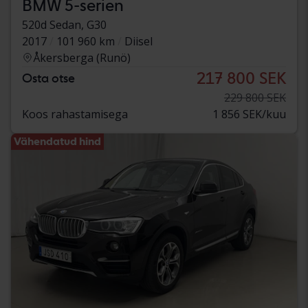
BMW 5-serien
520d Sedan, G30
2017
101 960 km
Diisel
Åkersberga (Runö)
217 800 SEK
Osta otse
229 800 SEK
Koos rahastamisega
1 856 SEK/kuu
Vähendatud hind