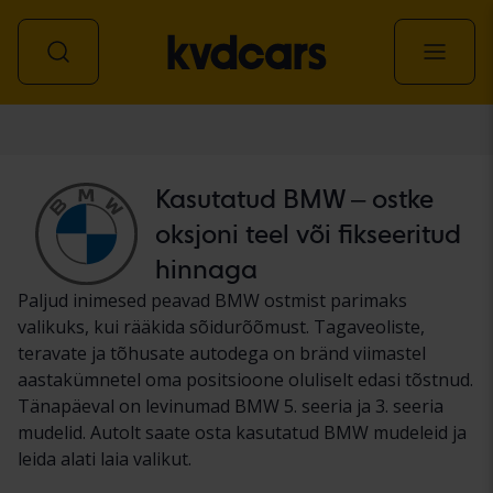
Auto
Kasutatud BMW – ostke
oksjoni teel või fikseeritud
hinnaga
Paljud inimesed peavad BMW ostmist parimaks
valikuks, kui rääkida sõidurõõmust. Tagaveoliste,
teravate ja tõhusate autodega on bränd viimastel
aastakümnetel oma positsioone oluliselt edasi tõstnud.
Tänapäeval on levinumad BMW 5. seeria ja 3. seeria
mudelid. Autolt saate osta kasutatud BMW mudeleid ja
leida alati laia valikut.