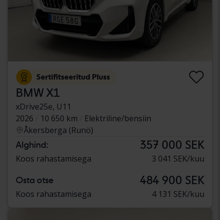
Sertifitseeritud Pluss
BMW X1
xDrive25e, U11
2026
10 650 km
Elektriline/bensiin
Åkersberga (Runö)
357 000 SEK
Alghind:
Koos rahastamisega
3 041 SEK/kuu
484 900 SEK
Osta otse
Koos rahastamisega
4 131 SEK/kuu