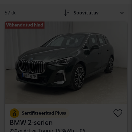
57 tk
Soovitatav
Vähendatud hind
Sertifitseeritud Pluss
BMW 2-serien
230xe Active Tourer 16,3kWh, U06