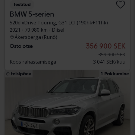
Testitud
BMW 5-serien
520d xDrive Touring, G31 LCI (190hk+11hk)
2021
70 980 km
Diisel
Åkersberga (Runö)
356 900 SEK
Osta otse
359 900 SEK
Koos rahastamisega
3 041 SEK/kuu
teisipäev
1 Pakkumine