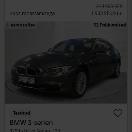
244 900 SEK
Koos rahastamisega
1 933 SEK/kuu
esmaspäev
32 Pakkumised
Testitud
BMW 3-serien
320d xDrive Sedan, F30