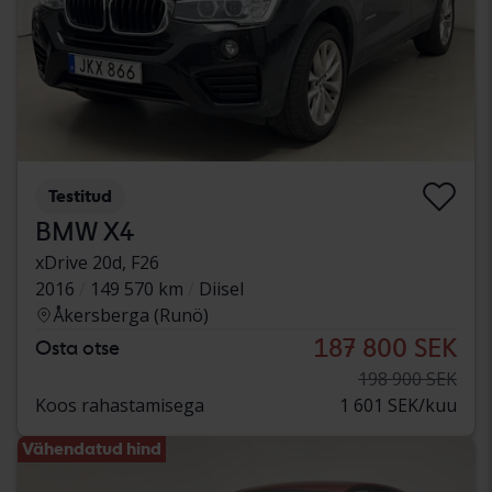
Testitud
BMW X4
xDrive 20d, F26
2016
149 570 km
Diisel
Åkersberga (Runö)
187 800 SEK
Osta otse
198 900 SEK
Koos rahastamisega
1 601 SEK/kuu
Vähendatud hind