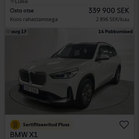
Luleå
339 900 SEK
Osta otse
Koos rahastamisega
2 896 SEK/kuu
aug 17
14 Pakkumised
Sertifitseeritud Pluss
BMW X1