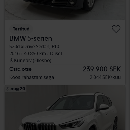
Testitud
BMW 5-serien
520d xDrive Sedan, F10
2016
40 850 km
Diisel
Kungälv (Ellesbo)
239 900 SEK
Osta otse
Koos rahastamisega
2 044 SEK/kuu
aug 20