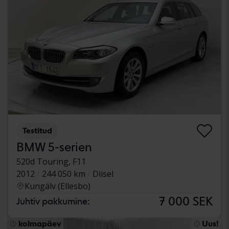
Testitud
BMW 5-serien
520d Touring, F11
2012
244 050 km
Diisel
Kungälv (Ellesbo)
7 000 SEK
Juhtiv pakkumine:
kolmapäev
Uus!