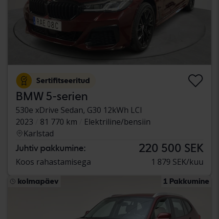
Sertifitseeritud
BMW 5-serien
530e xDrive Sedan, G30 12kWh LCI
2023
81 770 km
Elektriline/bensiin
Karlstad
220 500 SEK
Juhtiv pakkumine:
Koos rahastamisega
1 879 SEK/kuu
kolmapäev
1 Pakkumine