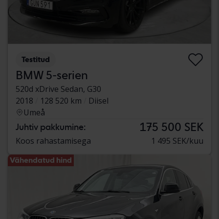
Testitud
BMW 5-serien
520d xDrive Sedan, G30
2018
128 520 km
Diisel
Umeå
175 500 SEK
Juhtiv pakkumine:
Koos rahastamisega
1 495 SEK/kuu
Vähendatud hind