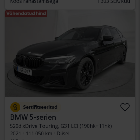
Koos rahastamisega
1 303 SEK/kuu
Vähendatud hind
Sertifitseeritud
BMW 5-serien
520d xDrive Touring, G31 LCI (190hk+11hk)
2021
111 050 km
Diisel