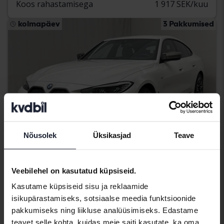
Koos rahastamisega
1 917 SEK/kuu
kolmapäev
3 Pakkumised
Nõusolek
Üksikasjad
Teave
Veebilehel on kasutatud küpsiseid.
Sertifitseeritud
Kasutame küpsiseid sisu ja reklaamide
BMW i4
isikupärastamiseks, sotsiaalse meedia funktsioonide
M50 xDrive, G26
pakkumiseks ning liikluse analüüsimiseks. Edastame
2024
45 130 km
Elektriline
teavet selle kohta, kuidas meie saiti kasutate, ka oma