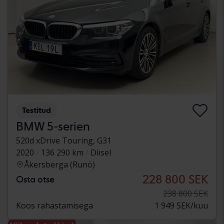
Testitud
BMW 5-serien
520d xDrive Touring, G31
2020
136 290 km
Diisel
Åkersberga (Runö)
228 800 SEK
Osta otse
238 800 SEK
Koos rahastamisega
1 949 SEK/kuu