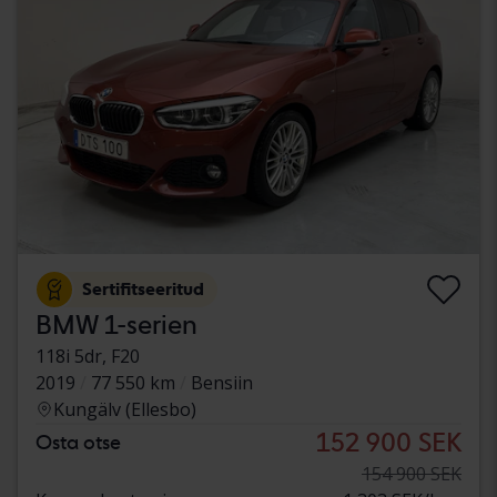
Sertifitseeritud
BMW 1-serien
118i 5dr, F20
2019
77 550 km
Bensiin
Kungälv (Ellesbo)
152 900 SEK
Osta otse
154 900 SEK