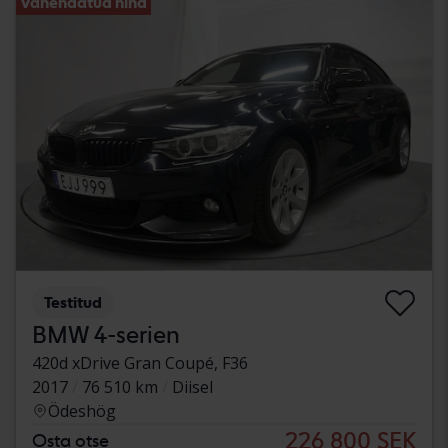
Vähendatud hind
Testitud
BMW 4-serien
420d xDrive Gran Coupé, F36
2017
76 510 km
Diisel
Ödeshög
226 800 SEK
Osta otse