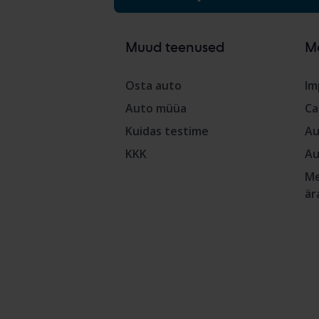
Muud teenused
M
Osta auto
Im
Auto müüa
Ca
Kuidas testime
Au
KKK
Au
Me
är