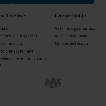
eie teenused
Kvdcarsi kohta
port
Võta meiega ühendust
rloans ja autogarantii
Kust leida Kvdcarsi
tokindlustus
Meie uudistetuba
to transportimine
 viime teie müüdava auto
a