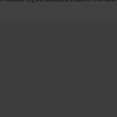
e omanikule ning te ei pea ootama, et saaksite oma makse turv