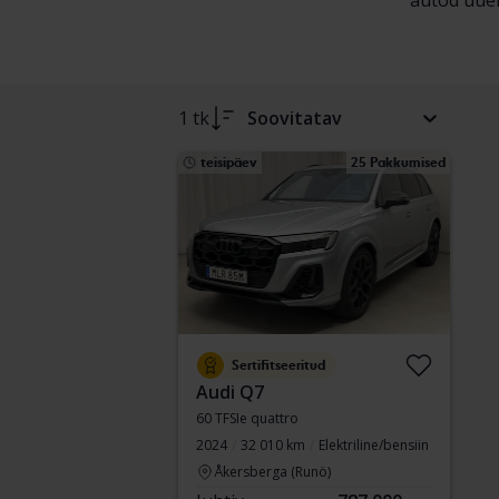
autod uuel
1 tk
Soovitatav
teisipäev
25 Pakkumised
Sertifitseeritud
Audi Q7
60 TFSIe quattro
2024
32 010 km
Elektriline/bensiin
Åkersberga (Runö)