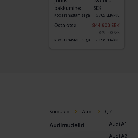
Juhtiv
787 000
pakkumine:
SEK
Koos rahastamisega
6 705 SEK/kuu
Osta otse
844 900 SEK
849 900 SEK
Koos rahastamisega
7 198 SEK/kuu
Sõidukid
Audi
Q7
Audi A1
Audimudelid
Audi A2