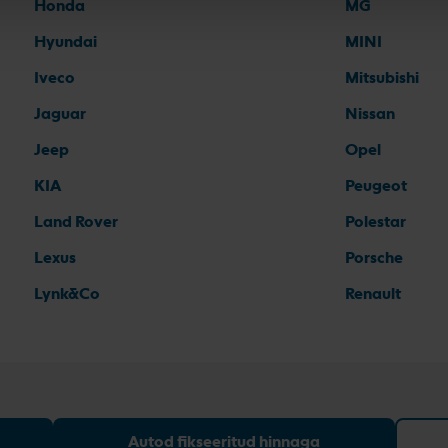
Honda
MG
Hyundai
MINI
Iveco
Mitsubishi
Jaguar
Nissan
Jeep
Opel
KIA
Peugeot
Land Rover
Polestar
Lexus
Porsche
Lynk&Co
Renault
Autod fikseeritud hinnaga