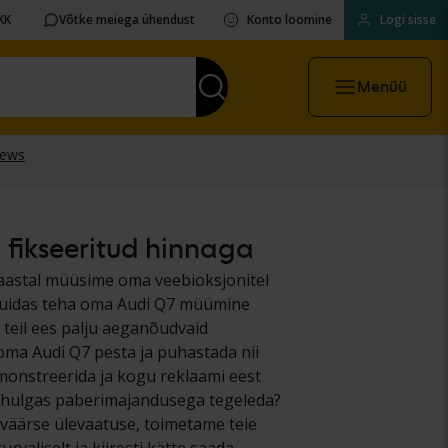
KK
Võtke meiega ühendust
Konto loomine
Logi sisse
Menüü
i fikseeritud hinnaga
l aastal müüsime oma veebioksjonitel
, kuidas teha oma Audi Q7 müümine
 teil ees palju aeganõudvaid
 oma Audi Q7 pesta ja puhastada nii
demonstreerida ja kogu reklaami eest
ealhulgas paberimajandusega tegeleda?
usväärse ülevaatuse, toimetame teie