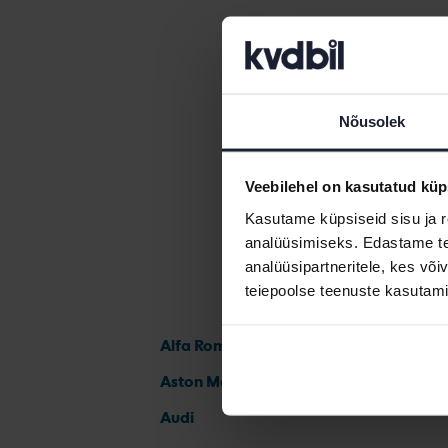
Audi A3
Audi A4
Nõusolek
Veebilehel on kasutatud küp
Kasutame küpsiseid sisu ja r
analüüsimiseks. Edastame tea
analüüsipartneritele, kes võ
teiepoolse teenuste kasutami
Alfa Romeo
Aston Martin
Audi