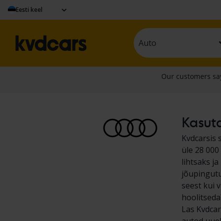
Eesti keel
Auto
Kasuta
Kvdcarsis 
üle 28 000
lihtsaks j
jõupingutu
seest kui 
hoolitseda
Las Kvdcar