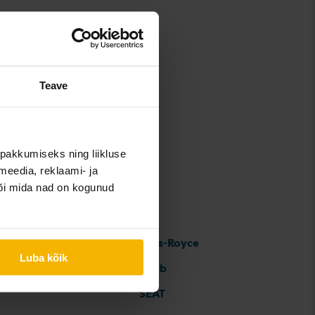
Teave
pakkumiseks ning liikluse
meedia, reklaami- ja
või mida nad on kogunud
Rolls-Royce
Luba kõik
Saab
SEAT