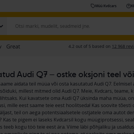
Müü Kvdcars
K
tud Audi Q7 – ostke oksjoni teel võ
saame aidata teil müüa või osta kasutatud Audi Q7. Eelmise
 sõiduki, millest mitmed olid Audi Q7. Meie, Kvdcars, teame
a lihtsaks. Kui kavatsete oma Audi Q7 üksinda maha müüa, on
si, mille eest saame teie eest hoolitseda! Kas soovite tõesti
väljast, teil on aega potentsiaalsetele ostjatele oma autot 
? Kas te pigem ei laseks Kvdcarsil kogu müügiprotsessi, s
s teeb kogu töö teie eest ära. Viime läbi põhjaliku ja usald