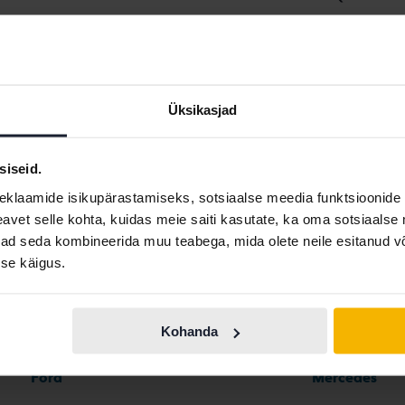
Audi E-tron
Audi Q5
Audi Q2
Audi Q7
Üksikasjad
siseid.
eklaamide isikupärastamiseks, sotsiaalse meedia funktsioonide 
vet selle kohta, kuidas meie saiti kasutate, ka oma sotsiaalse 
ivad seda kombineerida muu teabega, mida olete neile esitanud 
Automargid
se käigus.
Ferrari
Maserati
Kohanda
Fiat
Mazda
Ford
Mercedes