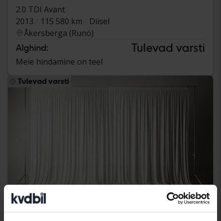
2.0 TDI Avant
2013
115 580 km
Diisel
Åkersberga (Runö)
Tulevad varsti
Alghind:
Meie hindamine on teel
Tulevad varsti