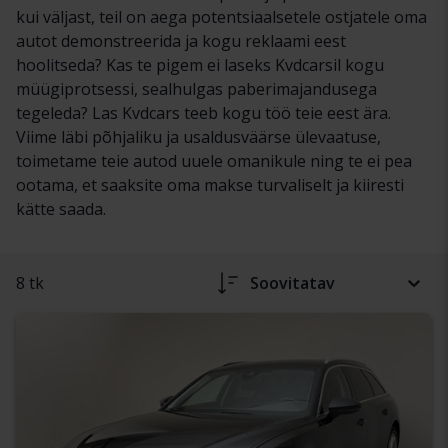
kui väljast, teil on aega potentsiaalsetele ostjatele oma
autot demonstreerida ja kogu reklaami eest
hoolitseda? Kas te pigem ei laseks Kvdcarsil kogu
müügiprotsessi, sealhulgas paberimajandusega
tegeleda? Las Kvdcars teeb kogu töö teie eest ära.
Viime läbi põhjaliku ja usaldusväärse ülevaatuse,
toimetame teie autod uuele omanikule ning te ei pea
ootama, et saaksite oma makse turvaliselt ja kiiresti
kätte saada.
8 tk
Soovitatav