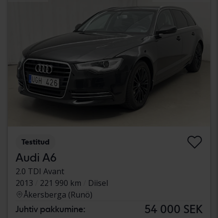
Testitud
Audi A6
2.0 TDI Avant
2013
221 990 km
Diisel
Åkersberga (Runö)
54 000 SEK
Juhtiv pakkumine: