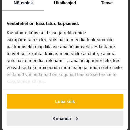
Nõusolek
Üksikasjad
Teave
Audi A6
Sedan 45 TFSI quattro
Veebilehel on kasutatud küpsiseid.
2020
120 090 km
Bensiin
Kasutame küpsiseid sisu ja reklaamide
Linköping (Jägarvallen)
isikupärastamiseks, sotsiaalse meedia funktsioonide
Tulevad varsti
Alghind:
pakkumiseks ning liikluse analüüsimiseks. Edastame
Meie hindamine on teel
teavet selle kohta, kuidas meie saiti kasutate, ka oma
sotsiaalse meedia, reklaami- ja analüüsipartneritele, kes
Tulevad varsti
võivad seda kombineerida muu teabega, mida olete neile
esitanud või mida nad on kogunud teiepoolse teenuste
kasutamise käigus.
Luba kõik
Kohanda