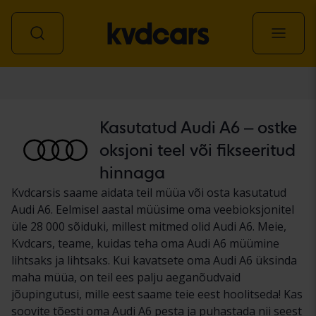
Auto
Kasutatud Audi A6 – ostke
oksjoni teel või fikseeritud
hinnaga
Kvdcarsis saame aidata teil müüa või osta kasutatud
Audi A6. Eelmisel aastal müüsime oma veebioksjonitel
üle 28 000 sõiduki, millest mitmed olid Audi A6. Meie,
Kvdcars, teame, kuidas teha oma Audi A6 müümine
lihtsaks ja lihtsaks. Kui kavatsete oma Audi A6 üksinda
maha müüa, on teil ees palju aeganõudvaid
jõupingutusi, mille eest saame teie eest hoolitseda! Kas
soovite tõesti oma Audi A6 pesta ja puhastada nii seest