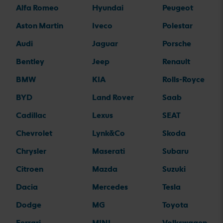
Alfa Romeo
Hyundai
Peugeot
Aston Martin
Iveco
Polestar
Audi
Jaguar
Porsche
Bentley
Jeep
Renault
BMW
KIA
Rolls-Royce
BYD
Land Rover
Saab
Cadillac
Lexus
SEAT
Chevrolet
Lynk&Co
Skoda
Chrysler
Maserati
Subaru
Citroen
Mazda
Suzuki
Dacia
Mercedes
Tesla
Dodge
MG
Toyota
Ferrari
MINI
Volkswagen