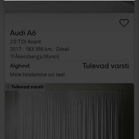
Audi A6
2.0 TDI Avant
2017
183 390 km
Diisel
Åkersberga (Runö)
Tulevad varsti
Alghind:
Meie hindamine on teel
Tulevad varsti