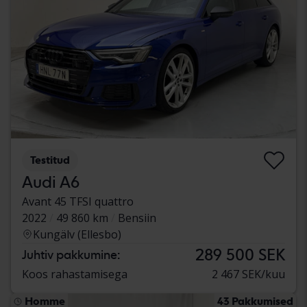
Testitud
Audi A6
Avant 45 TFSI quattro
2022
49 860 km
Bensiin
Kungälv (Ellesbo)
289 500 SEK
Juhtiv pakkumine:
Koos rahastamisega
2 467 SEK/kuu
Homme
43 Pakkumised