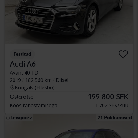
Testitud
Audi A6
Avant 40 TDI
2019
182 560 km
Diisel
Kungälv (Ellesbo)
199 800 SEK
Osta otse
Koos rahastamisega
1 702 SEK/kuu
teisipäev
21 Pakkumised