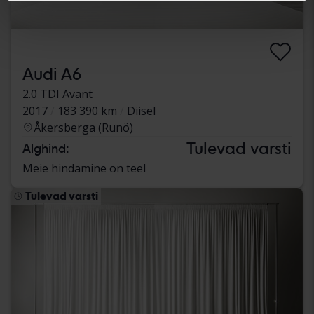
Audi A6
2.0 TDI Avant
2017
183 390 km
Diisel
Åkersberga (Runö)
Tulevad varsti
Alghind:
Meie hindamine on teel
Tulevad varsti