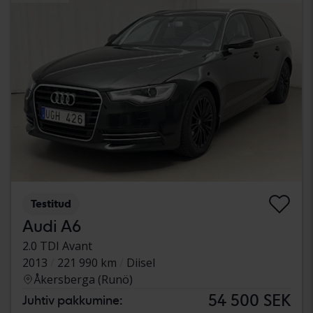
Testitud
Audi A6
2.0 TDI Avant
2013
221 990 km
Diisel
Åkersberga (Runö)
54 500 SEK
Juhtiv pakkumine: