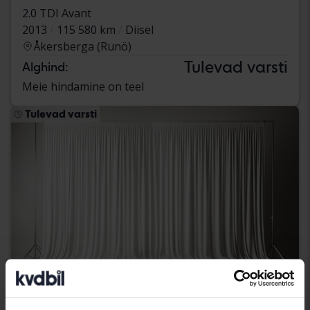
2.0 TDI Avant
2013
115 580 km
Diisel
Åkersberga (Runö)
Tulevad varsti
Alghind:
Meie hindamine on teel
Tulevad varsti