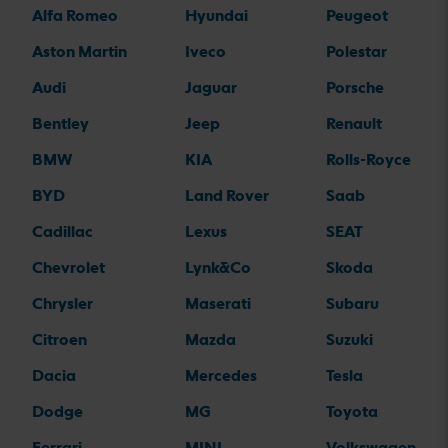
Alfa Romeo
Hyundai
Peugeot
Aston Martin
Iveco
Polestar
Audi
Jaguar
Porsche
Bentley
Jeep
Renault
BMW
KIA
Rolls-Royce
BYD
Land Rover
Saab
Cadillac
Lexus
SEAT
Chevrolet
Lynk&Co
Skoda
Chrysler
Maserati
Subaru
Citroen
Mazda
Suzuki
Dacia
Mercedes
Tesla
Dodge
MG
Toyota
Ferrari
MINI
Volkswagen