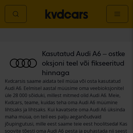
Auto
Kasutatud Audi A6 – ostke
oksjoni teel või fikseeritud
hinnaga
Kvdcarsis saame aidata teil müüa või osta kasutatud
Audi A6. Eelmisel aastal müüsime oma veebioksjonitel
üle 28 000 sõiduki, millest mitmed olid Audi A6. Meie,
Kvdcars, teame, kuidas teha oma Audi A6 müümine
lihtsaks ja lihtsaks. Kui kavatsete oma Audi A6 üksinda
maha müüa, on teil ees palju aeganõudvaid
jõupingutusi, mille eest saame teie eest hoolitseda! Kas
soovite tõesti oma Audi A6 pesta ja puhastada nii seest