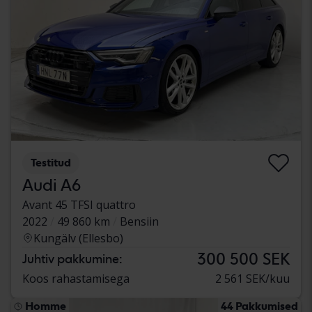
Testitud
Audi A6
Avant 45 TFSI quattro
2022
49 860 km
Bensiin
Kungälv (Ellesbo)
300 500 SEK
Juhtiv pakkumine:
Koos rahastamisega
2 561 SEK/kuu
Homme
44 Pakkumised