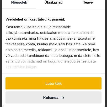
Nõusolek
Üksikasjad
Teave
Audi A6
Sedan 45 TFSI quattro
Veebilehel on kasutatud küpsiseid.
2020
120 090 km
Bensiin
Kasutame küpsiseid sisu ja reklaamide
Linköping (Jägarvallen)
isikupärastamiseks, sotsiaalse meedia funktsioonide
Tulevad varsti
Alghind:
pakkumiseks ning liikluse analüüsimiseks. Edastame
Meie hindamine on teel
teavet selle kohta, kuidas meie saiti kasutate, ka oma
sotsiaalse meedia, reklaami- ja analüüsipartneritele, kes
Tulevad varsti
võivad seda kombineerida muu teabega, mida olete neile
esitanud või mida nad on kogunud teiepoolse teenuste
kasutamise käigus.
Luba kõik
Kohanda