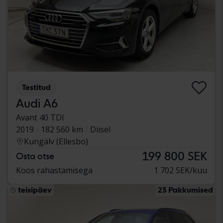
Testitud
Audi A6
Avant 40 TDI
2019
182 560 km
Diisel
Kungälv (Ellesbo)
199 800 SEK
Osta otse
Koos rahastamisega
1 702 SEK/kuu
teisipäev
23 Pakkumised