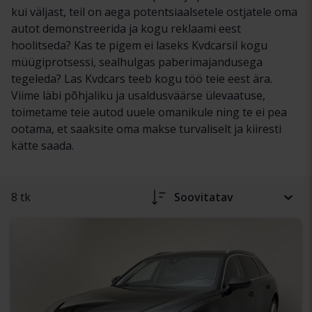
kui väljast, teil on aega potentsiaalsetele ostjatele oma
autot demonstreerida ja kogu reklaami eest
hoolitseda? Kas te pigem ei laseks Kvdcarsil kogu
müügiprotsessi, sealhulgas paberimajandusega
tegeleda? Las Kvdcars teeb kogu töö teie eest ära.
Viime läbi põhjaliku ja usaldusväärse ülevaatuse,
toimetame teie autod uuele omanikule ning te ei pea
ootama, et saaksite oma makse turvaliselt ja kiiresti
kätte saada.
8 tk
Soovitatav