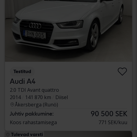
Testitud
Audi A4
2.0 TDI Avant quattro
2014
141 870 km
Diisel
Åkersberga (Runö)
90 500 SEK
Juhtiv pakkumine:
Koos rahastamisega
771 SEK/kuu
Tulevad varsti