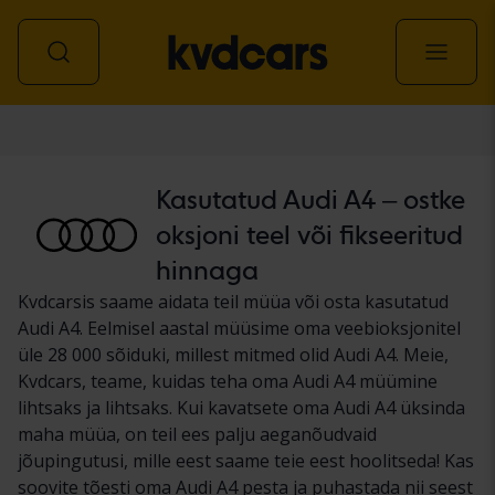
Auto
Kasutatud Audi A4 – ostke
oksjoni teel või fikseeritud
hinnaga
Kvdcarsis saame aidata teil müüa või osta kasutatud
Audi A4. Eelmisel aastal müüsime oma veebioksjonitel
üle 28 000 sõiduki, millest mitmed olid Audi A4. Meie,
Kvdcars, teame, kuidas teha oma Audi A4 müümine
lihtsaks ja lihtsaks. Kui kavatsete oma Audi A4 üksinda
maha müüa, on teil ees palju aeganõudvaid
jõupingutusi, mille eest saame teie eest hoolitseda! Kas
soovite tõesti oma Audi A4 pesta ja puhastada nii seest