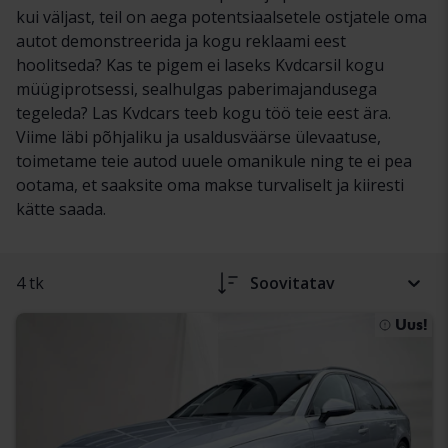
kui väljast, teil on aega potentsiaalsetele ostjatele oma
autot demonstreerida ja kogu reklaami eest
hoolitseda? Kas te pigem ei laseks Kvdcarsil kogu
müügiprotsessi, sealhulgas paberimajandusega
tegeleda? Las Kvdcars teeb kogu töö teie eest ära.
Viime läbi põhjaliku ja usaldusväärse ülevaatuse,
toimetame teie autod uuele omanikule ning te ei pea
ootama, et saaksite oma makse turvaliselt ja kiiresti
kätte saada.
4 tk
Soovitatav
Uus!