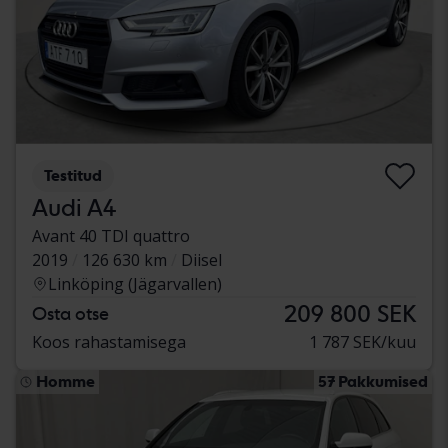
Testitud
Audi A4
Avant 40 TDI quattro
2019
126 630 km
Diisel
Linköping (Jägarvallen)
209 800 SEK
Osta otse
Koos rahastamisega
1 787 SEK/kuu
Homme
57 Pakkumised