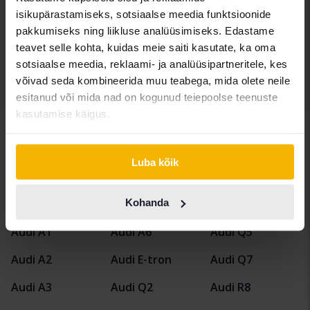
Kungälv (Ellesbo)
isikupärastamiseks, sotsiaalse meedia funktsioonide
Tulevad varsti
Alghind:
pakkumiseks ning liikluse analüüsimiseks. Edastame
Meie hindamine on teel
teavet selle kohta, kuidas meie saiti kasutate, ka oma
sotsiaalse meedia, reklaami- ja analüüsipartneritele, kes
võivad seda kombineerida muu teabega, mida olete neile
Näita 4 of 4 tabamust
esitanud või mida nad on kogunud teiepoolse teenuste
kasutamise käigus.
Luba kõik
Sõidukid
Audi
A4
Kohanda
Audimudelid
Audi A1
Audi A6
Audi Q5
Audi A2
Audi E-tron
Audi Q7
Audi A3
Audi Q2
Audi R8