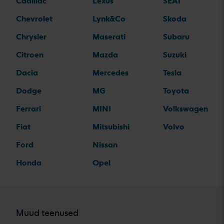
Cadillac
Lexus
SEAT
Chevrolet
Lynk&Co
Skoda
Chrysler
Maserati
Subaru
Citroen
Mazda
Suzuki
Dacia
Mercedes
Tesla
Dodge
MG
Toyota
Ferrari
MINI
Volkswagen
Fiat
Mitsubishi
Volvo
Ford
Nissan
Honda
Opel
Muud teenused