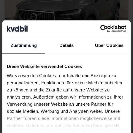
Zustimmung
Details
Über Cookies
Getestet
Diese Webseite verwendet Cookies
Volvo XC40
Wir verwenden Cookies, um Inhalte und Anzeigen zu
T4 FWD Twin Engine
personalisieren, Funktionen für soziale Medien anbieten
2021
119 480 Kilometer
Elektrisch/Benzin
zu können und die Zugriffe auf unsere Website zu
Åkersberga (Runö)
analysieren. Außerdem geben wir Informationen zu Ihrer
192 500 SEK
Verwendung unserer Website an unsere Partner für
Höchstgebot:
soziale Medien, Werbung und Analysen weiter. Unsere
Mit Finanzierung
1 640 SEK/Monat
Partner führen diese Informationen möglicherweise mit
weiteren Daten zusammen, die Sie ihnen bereitgestellt
Demnächst
haben oder die sie im Rahmen Ihrer Nutzung der Dienste