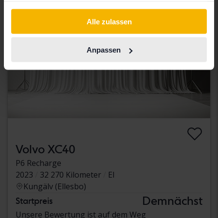
gesammelt haben.
Alle zulassen
Anpassen
Volvo XC40
P6 Recharge
2023
32 270 Kilometer
El
Kungälv (Ellesbo)
Demnächst
Startpreis
Unsere Bewertung ist auf dem Weg