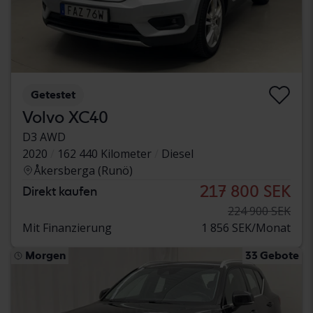
Getestet
Volvo XC40
D3 AWD
2020
162 440 Kilometer
Diesel
Åkersberga (Runö)
217 800 SEK
Direkt kaufen
224 900 SEK
Mit Finanzierung
1 856 SEK/Monat
Morgen
33 Gebote