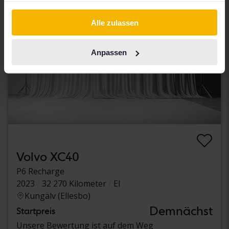
gesammelt haben.
Alle zulassen
Anpassen
Volvo XC40
P6 Recharge
2023
32 270 Kilometer
El
Kungälv (Ellesbo)
Demnächst
Startpreis
Unsere Bewertung ist auf dem Weg