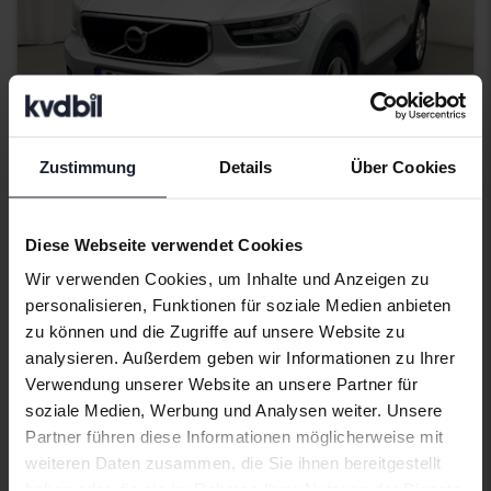
Zustimmung
Details
Über Cookies
Getestet
Volvo XC40
Diese Webseite verwendet Cookies
D3 AWD
Wir verwenden Cookies, um Inhalte und Anzeigen zu
2020
162 440 Kilometer
Diesel
personalisieren, Funktionen für soziale Medien anbieten
Åkersberga (Runö)
zu können und die Zugriffe auf unsere Website zu
217 800 SEK
analysieren. Außerdem geben wir Informationen zu Ihrer
Direkt kaufen
Verwendung unserer Website an unsere Partner für
224 900 SEK
soziale Medien, Werbung und Analysen weiter. Unsere
Mit Finanzierung
1 856 SEK/Monat
Partner führen diese Informationen möglicherweise mit
weiteren Daten zusammen, die Sie ihnen bereitgestellt
Demnächst
haben oder die sie im Rahmen Ihrer Nutzung der Dienste