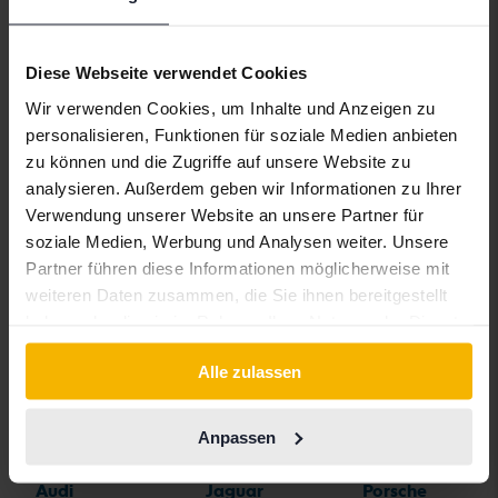
Volvo C40
Volvo V40
Volvo XC60
Volvo C70
Volvo V50
Volvo XC70
Diese Webseite verwendet Cookies
Wir verwenden Cookies, um Inhalte und Anzeigen zu
Volvo S40
Volvo V60
Volvo XC90
personalisieren, Funktionen für soziale Medien anbieten
Volvo S60
Volvo V70
zu können und die Zugriffe auf unsere Website zu
analysieren. Außerdem geben wir Informationen zu Ihrer
Volvo S80
Volvo V90
Verwendung unserer Website an unsere Partner für
soziale Medien, Werbung und Analysen weiter. Unsere
Partner führen diese Informationen möglicherweise mit
weiteren Daten zusammen, die Sie ihnen bereitgestellt
haben oder die sie im Rahmen Ihrer Nutzung der Dienste
Automarken
gesammelt haben.
Alle zulassen
Alfa Romeo
Hyundai
Peugeot
Anpassen
Aston Martin
Iveco
Polestar
Audi
Jaguar
Porsche