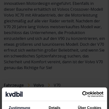
innovativen Motordesign eingeführt. Ebenfalls in
dieser Baureihe erhältlich ist Volvos Crossover-Modell
Volvo XC70 mit Allradantrieb, der die Motorleistung
gleichmäßig auf alle vier Räder verteilt. Nachdem der
V70 20 Jahre lang Volvos meistverkauftes Modell war,
beschloss das Unternehmen, die Produktion
einzustellen und sich auf den V90 zu konzentrieren, ein
etwas größeres und luxuriöseres Modell. Doch der V70
erfreut sich weiterhin großer Beliebtheit, und wenn Sie
ein schwedisches Spitzenfahrzeug suchen, das
Sicherheit und Komfort vereint, dann ist der Volvo V70
genau das Richtige für Sie!
Fahrzeuge
Volvo
V70
VolvoModelle
Volvo C30
Volvo S90
Volvo XC40
Zustimmung
Details
Über Cookies