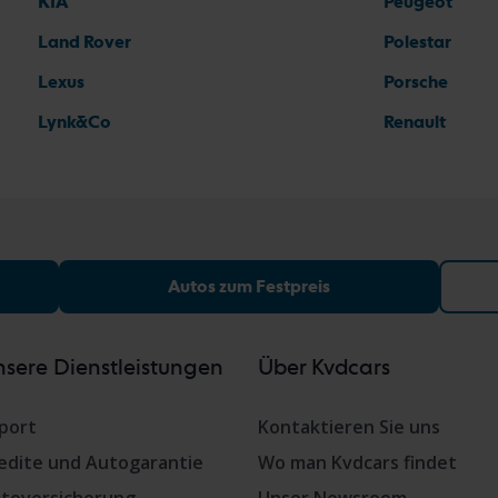
KIA
Peugeot
Land Rover
Polestar
Lexus
Porsche
Lynk&Co
Renault
Autos zum Festpreis
sere Dienstleistungen
Über Kvdcars
port
Kontaktieren Sie uns
edite und Autogarantie
Wo man Kvdcars findet