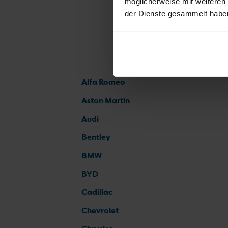
möglicherweise mit weiteren
der Dienste gesammelt habe
Alfa Romeo
Aston Martin
Audi
Bentley
BMW
BYD
Cadillac
Chevrolet