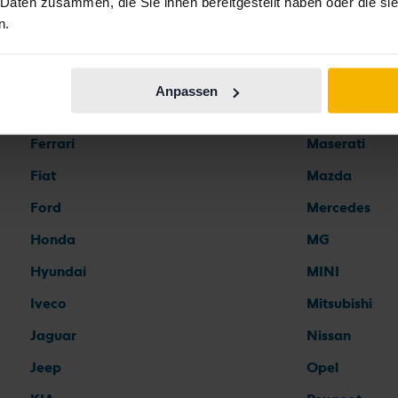
 Daten zusammen, die Sie ihnen bereitgestellt haben oder die s
n.
Automarken
Anpassen
Ferrari
Maserati
Fiat
Mazda
Ford
Mercedes
Honda
MG
Hyundai
MINI
Iveco
Mitsubishi
Jaguar
Nissan
Jeep
Opel