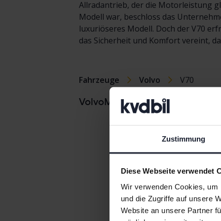
Allradantrieb, der die Motorleistung g
Modell war, beschloss das Unternehme
luxuriöseres Modell. Doch der V70 erf
das Sicherheit und Komfort vereint, da
Fahrzeuge
Volvo
V70
Volvo C
VolvoModelle
Volvo C
Volvo C
Zustimmung
Volvo S
Diese Webseite verwendet 
Wir verwenden Cookies, um I
und die Zugriffe auf unsere 
Website an unsere Partner fü