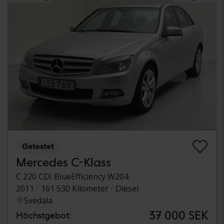
Getestet
Mercedes C-Klass
C 220 CDI BlueEfficiency W204
2011
161 530 Kilometer
Diesel
Svedala
37 000 SEK
Höchstgebot: