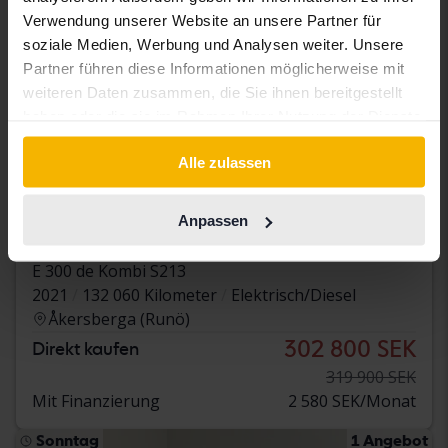
Verwendung unserer Website an unsere Partner für
soziale Medien, Werbung und Analysen weiter. Unsere
Partner führen diese Informationen möglicherweise mit
weiteren Daten zusammen, die Sie ihnen bereitgestellt
haben oder die sie im Rahmen Ihrer Nutzung der Dienste
gesammelt haben.
Alle zulassen
Getestet
Anpassen
Mercedes E-Klass
E 300 de Kombi S213
2021
132 060 Kilometer
Elektrisch/Diesel
Åkersberga (Runö)
302 800 SEK
Direkt kaufen
319 900 SEK
Mit Finanzierung
2 580 SEK/Monat
Sonntag
1 Angebot