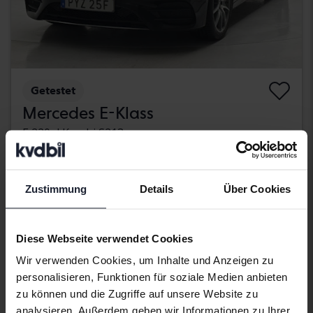
Getestet
Mercedes E-Klass
E 220 d Kombi S213
2020
114 480 Kilometer
Diesel
Svedala
302 900 SEK
Direkt kaufen
Zustimmung
Details
Über Cookies
305 900 SEK
Mit Finanzierung
2 581 SEK/Monat
Diese Webseite verwendet Cookies
Ermäßigter Preis
Wir verwenden Cookies, um Inhalte und Anzeigen zu
personalisieren, Funktionen für soziale Medien anbieten
zu können und die Zugriffe auf unsere Website zu
analysieren. Außerdem geben wir Informationen zu Ihrer