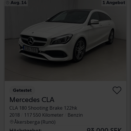
Aug. 14
1 Angebot
Getestet
Mercedes CLA
CLA 180 Shooting Brake 122hk
2018
117 550 Kilometer
Benzin
Åkersberga (Runö)
93 000 SEK
Höchstgebot: