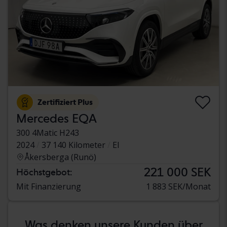
Zertifiziert Plus
Mercedes EQA
300 4Matic H243
2024
37 140 Kilometer
El
Åkersberga (Runö)
221 000 SEK
Höchstgebot:
Mit Finanzierung
1 883 SEK/Monat
Was denken unsere Kunden über