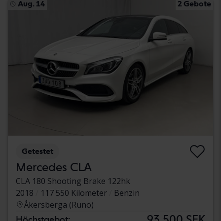
Aug. 14
2 Gebote
Getestet
Mercedes CLA
CLA 180 Shooting Brake 122hk
2018
117 550 Kilometer
Benzin
Åkersberga (Runö)
93 500 SEK
Höchstgebot: