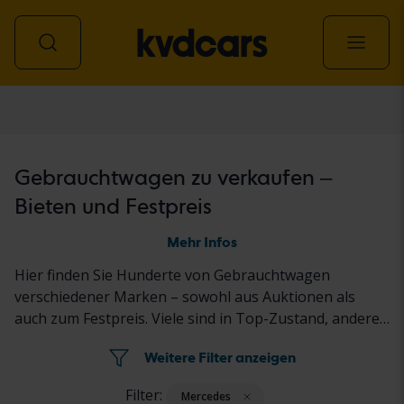
Personenwagen
Gebrauchtwagen zu verkaufen –
Bieten und Festpreis
Mehr Infos
Hier finden Sie Hunderte von Gebrauchtwagen
verschiedener Marken – sowohl aus Auktionen als
auch zum Festpreis. Viele sind in Top-Zustand, andere
benötigen eventuell kleinere Reparaturen. Alle
Weitere Filter anzeigen
Fahrzeuge werden gründlich geprüft; die Ergebnisse
finden Sie in der jeweiligen Anzeige.
Filter:
Mercedes