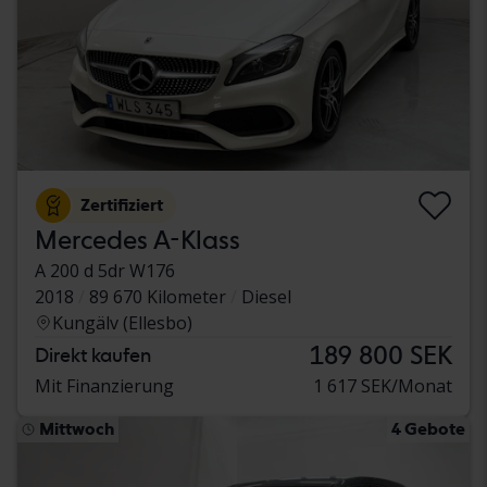
Zertifiziert
Mercedes A-Klass
A 200 d 5dr W176
2018
89 670 Kilometer
Diesel
Kungälv (Ellesbo)
189 800 SEK
Direkt kaufen
Mit Finanzierung
1 617 SEK/Monat
Mittwoch
4 Gebote