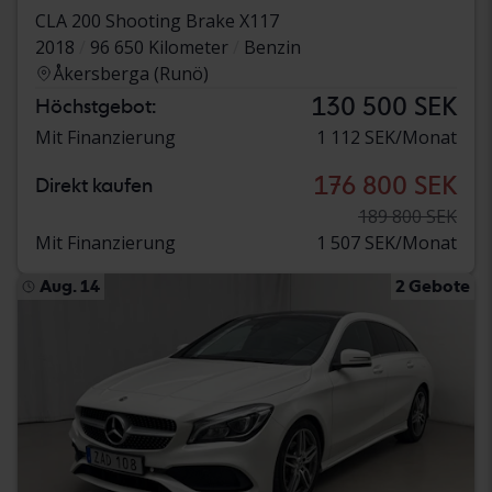
CLA 200 Shooting Brake X117
2018
96 650 Kilometer
Benzin
Åkersberga (Runö)
130 500 SEK
Höchstgebot:
Mit Finanzierung
1 112 SEK/Monat
176 800 SEK
Direkt kaufen
189 800 SEK
Mit Finanzierung
1 507 SEK/Monat
Aug. 14
2 Gebote