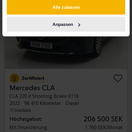
gesammelt haben.
Alle zulassen
Anpassen
Zertifiziert
Mercedes CLA
CLA 220 d Shooting Brake X118
2022
98 410 Kilometer
Diesel
Svedala
206 500 SEK
Höchstgebot:
Mit Finanzierung
1 760 SEK/Monat