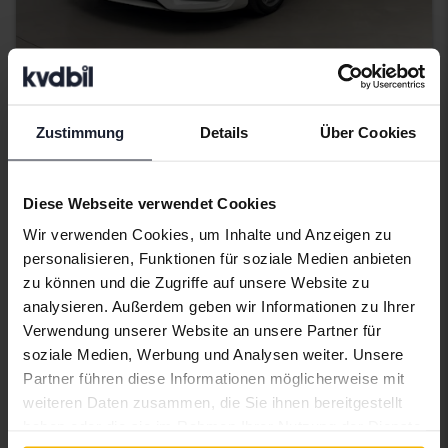
Getestet
Zustimmung
Details
Über Cookies
Mercedes CLA
CLA 180 Shooting Brake 122hk
2018
117 550 Kilometer
Benzin
Diese Webseite verwendet Cookies
Åkersberga (Runö)
Wir verwenden Cookies, um Inhalte und Anzeigen zu
93 500 SEK
Höchstgebot:
personalisieren, Funktionen für soziale Medien anbieten
Mit Finanzierung
796 SEK/Monat
zu können und die Zugriffe auf unsere Website zu
analysieren. Außerdem geben wir Informationen zu Ihrer
166 800 SEK
Direkt kaufen
Verwendung unserer Website an unsere Partner für
182 800 SEK
soziale Medien, Werbung und Analysen weiter. Unsere
Mit Finanzierung
1 421 SEK/Monat
Partner führen diese Informationen möglicherweise mit
weiteren Daten zusammen, die Sie ihnen bereitgestellt
Montag
7 Gebote
haben oder die sie im Rahmen Ihrer Nutzung der Dienste