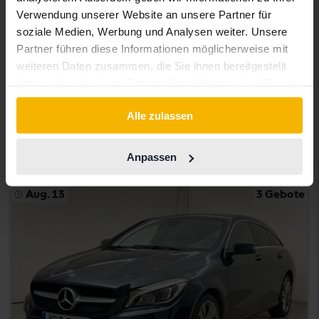
Verwendung unserer Website an unsere Partner für
soziale Medien, Werbung und Analysen weiter. Unsere
Getestet
Partner führen diese Informationen möglicherweise mit
weiteren Daten zusammen, die Sie ihnen bereitgestellt
Mercedes CLA
haben oder die sie im Rahmen Ihrer Nutzung der Dienste
CLA 250 Coupé C118
gesammelt haben.
2021
125 480 Kilometer
Benzin
Alle zulassen
Uppsala
165 000 SEK
Startpreis
Anpassen
Mit Finanzierung
1 406 SEK/Monat
Aug. 13
3 Gebote