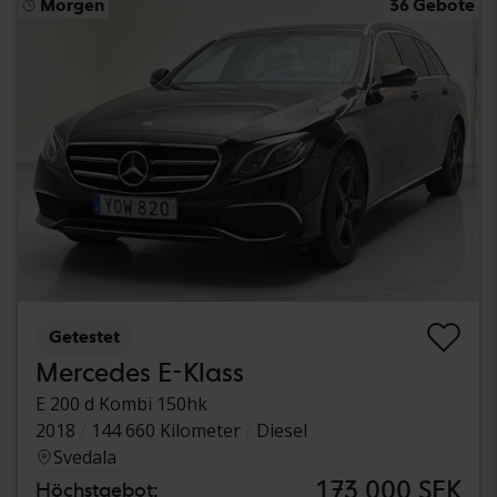
Morgen
36 Gebote
Getestet
Mercedes E-Klass
E 200 d Kombi 150hk
2018
144 660 Kilometer
Diesel
Svedala
173 000 SEK
Höchstgebot: