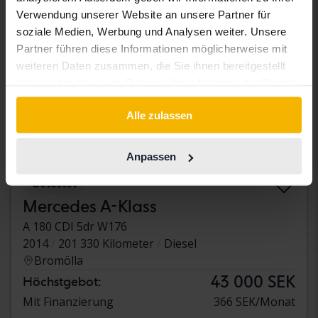
Verwendung unserer Website an unsere Partner für
soziale Medien, Werbung und Analysen weiter. Unsere
Partner führen diese Informationen möglicherweise mit
weiteren Daten zusammen, die Sie ihnen bereitgestellt
haben oder die sie im Rahmen Ihrer Nutzung der Dienste
gesammelt haben.
Alle zulassen
Anpassen
Getestet
Mercedes A-Klass
A 180 CDI 5dr W176
2014
201 330 Kilometer
Diesel
Bromölla
43 000 SEK
Höchstgebot:
Mit Finanzierung
366 SEK/Monat