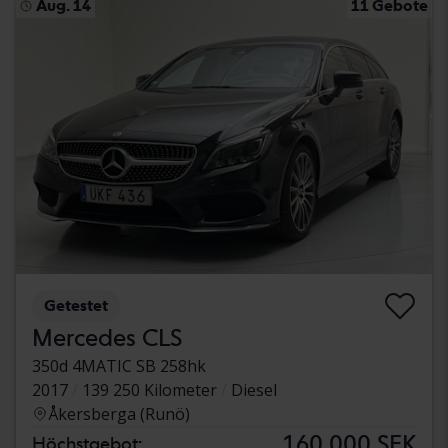
Aug. 14
11 Gebote
Getestet
Mercedes CLS
350d 4MATIC SB 258hk
2017
139 250 Kilometer
Diesel
Åkersberga (Runö)
160 000 SEK
Höchstgebot: