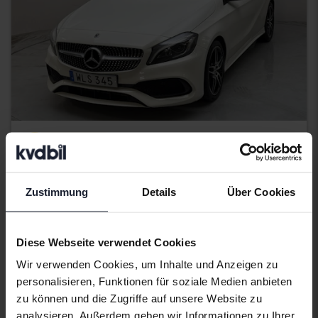
Zertifiziert
Mercedes A-Klass
A 200 d 5dr W176
Zustimmung
Details
Über Cookies
2018
89 670 Kilometer
Diesel
Kungälv (Ellesbo)
189 800 SEK
Direkt kaufen
Diese Webseite verwendet Cookies
Mit Finanzierung
1 617 SEK/Monat
Wir verwenden Cookies, um Inhalte und Anzeigen zu
personalisieren, Funktionen für soziale Medien anbieten
Mittwoch
16 Gebote
zu können und die Zugriffe auf unsere Website zu
analysieren. Außerdem geben wir Informationen zu Ihrer