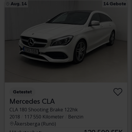
Aug. 14
14 Gebote
Getestet
Mercedes CLA
CLA 180 Shooting Brake 122hk
2018
117 550 Kilometer
Benzin
Åkersberga (Runö)