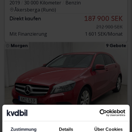
2019
30 000 Kilometer
Benzin
Åkersberga (Runö)
187 900 SEK
Direkt kaufen
212 900 SEK
Mit Finanzierung
1 601 SEK/Monat
Morgen
9 Gebote
Zustimmung
Details
Über Cookies