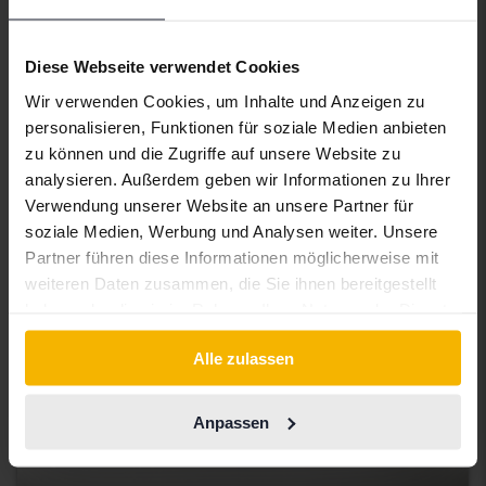
Getestet
Mercedes A-Klass
Diese Webseite verwendet Cookies
A 180 5dr W176
2014
184 540 Kilometer
Benzin
Wir verwenden Cookies, um Inhalte und Anzeigen zu
Åkersberga (Runö)
personalisieren, Funktionen für soziale Medien anbieten
19 500 SEK
zu können und die Zugriffe auf unsere Website zu
Höchstgebot:
analysieren. Außerdem geben wir Informationen zu Ihrer
Demnächst
Verwendung unserer Website an unsere Partner für
soziale Medien, Werbung und Analysen weiter. Unsere
Partner führen diese Informationen möglicherweise mit
weiteren Daten zusammen, die Sie ihnen bereitgestellt
haben oder die sie im Rahmen Ihrer Nutzung der Dienste
gesammelt haben.
Alle zulassen
Anpassen