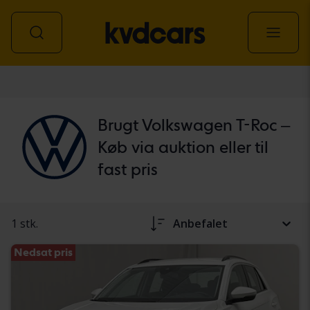
personbil
Brugt Volkswagen T-Roc –
Køb via auktion eller til
fast pris
1 stk.
Anbefalet
Nedsat pris