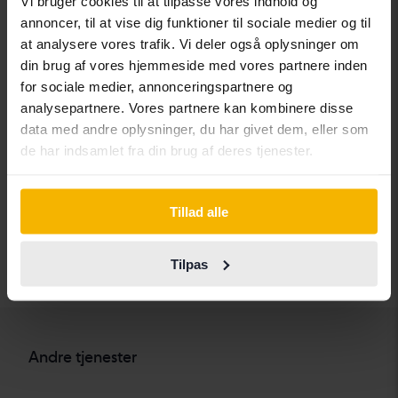
Vi bruger cookies til at tilpasse vores indhold og
Chevrolet
Lynk&Co
Skoda
annoncer, til at vise dig funktioner til sociale medier og til
at analysere vores trafik. Vi deler også oplysninger om
Chrysler
Maserati
Subaru
din brug af vores hjemmeside med vores partnere inden
Citroen
Mazda
Suzuki
for sociale medier, annonceringspartnere og
analysepartnere. Vores partnere kan kombinere disse
Dacia
Mercedes
Tesla
data med andre oplysninger, du har givet dem, eller som
Dodge
MG
Toyota
de har indsamlet fra din brug af deres tjenester.
Ferrari
MINI
Volkswagen
Fiat
Mitsubishi
Volvo
Tillad alle
Ford
Nissan
Tilpas
Honda
Opel
Andre tjenester