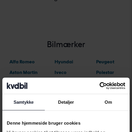
Bilmærker
Alfa Romeo
Hyundai
Peugeot
Aston Martin
Iveco
Polestar
Audi
Jaguar
Porsche
Bentley
Jeep
Renault
Samtykke
Detaljer
Om
BMW
KIA
Rolls-Royce
BYD
Land Rover
Saab
Denne hjemmeside bruger cookies
Cadillac
Lexus
SEAT