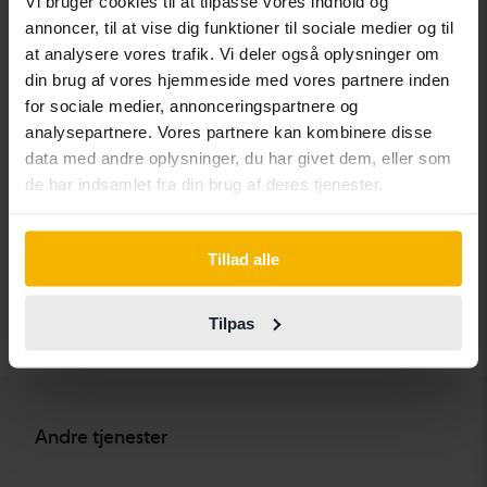
Vi bruger cookies til at tilpasse vores indhold og
Chevrolet
Lynk&Co
Skoda
annoncer, til at vise dig funktioner til sociale medier og til
at analysere vores trafik. Vi deler også oplysninger om
Chrysler
Maserati
Subaru
din brug af vores hjemmeside med vores partnere inden
Citroen
Mazda
Suzuki
for sociale medier, annonceringspartnere og
analysepartnere. Vores partnere kan kombinere disse
Dacia
Mercedes
Tesla
data med andre oplysninger, du har givet dem, eller som
Dodge
MG
Toyota
de har indsamlet fra din brug af deres tjenester.
Ferrari
MINI
Volkswagen
Fiat
Mitsubishi
Volvo
Tillad alle
Ford
Nissan
Tilpas
Honda
Opel
Andre tjenester