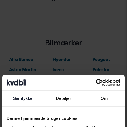
Bilmærker
Alfa Romeo
Hyundai
Peugeot
Aston Martin
Iveco
Polestar
Audi
Jaguar
Porsche
Bentley
Jeep
Renault
Samtykke
Detaljer
Om
BMW
KIA
Rolls-Royce
BYD
Land Rover
Saab
Denne hjemmeside bruger cookies
Cadillac
Lexus
SEAT