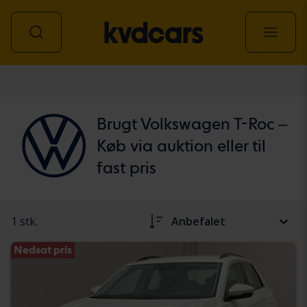
personbil
Brugt Volkswagen T-Roc –
Køb via auktion eller til
fast pris
1 stk.
Anbefalet
Nedsat pris