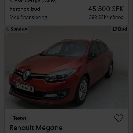
Åkersberga (Runö)
45 500 SEK
Førende bud
Med finansiering
388 SEK/måned
Sunday
17 Bud
Testet
Renault Mégane