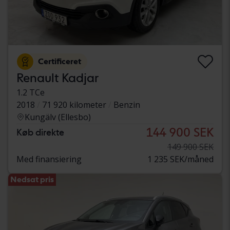
Certificeret
Renault Kadjar
1.2 TCe
2018
71 920 kilometer
Benzin
Kungälv (Ellesbo)
144 900 SEK
Køb direkte
149 900 SEK
Med finansiering
1 235 SEK/måned
Nedsat pris