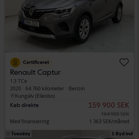
Certificeret
Renault Captur
1.3 TCe
2020
64 760 kilometer
Benzin
Kungälv (Ellesbo)
159 900 SEK
Køb direkte
164 900 SEK
Med finansiering
1 363 SEK/måned
Tuesday
1 Byd ind