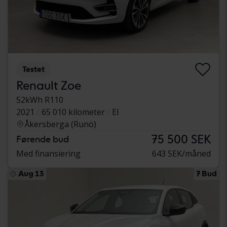
Testet
Renault Zoe
52kWh R110
2021
65 010 kilometer
El
Åkersberga (Runö)
75 500 SEK
Førende bud
Med finansiering
643 SEK/måned
Aug 13
7 Bud