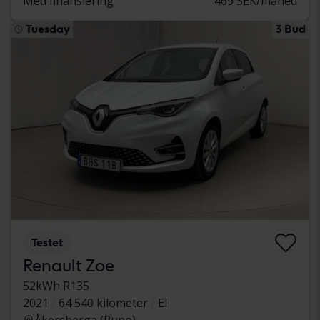
Med finansiering
469 SEK/måned
Tuesday
3 Bud
Testet
Renault Zoe
52kWh R135
2021
64 540 kilometer
El