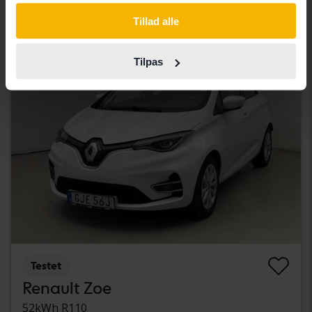
75 000 SEK
Førende bud
Tillad alle
Med finansiering
639 SEK/måned
Monday
10 Bud
Tilpas
Testet
Renault Zoe
52kWh R110