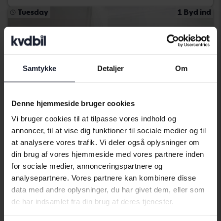
Tuesday
1 Byd ind
Samtykke
Detaljer
Om
Denne hjemmeside bruger cookies
Vi bruger cookies til at tilpasse vores indhold og
annoncer, til at vise dig funktioner til sociale medier og til
at analysere vores trafik. Vi deler også oplysninger om
din brug af vores hjemmeside med vores partnere inden
Certificeret
for sociale medier, annonceringspartnere og
Renault Mégane
analysepartnere. Vores partnere kan kombinere disse
1.5 dCi 5dr
data med andre oplysninger, du har givet dem, eller som
2023
69 810 kilometer
diesel
de har indsamlet fra din brug af deres tjenester.
Linköping (Jägarvallen)