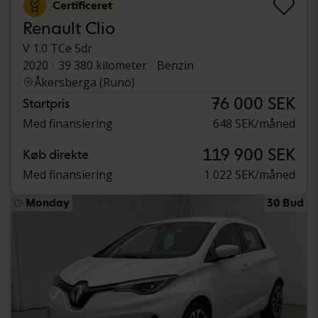
Certificeret
Renault Clio
V 1.0 TCe 5dr
2020
39 380 kilometer
Benzin
Åkersberga (Runö)
76 000 SEK
Startpris
Med finansiering
648 SEK/måned
119 900 SEK
Køb direkte
Med finansiering
1 022 SEK/måned
Monday
30 Bud