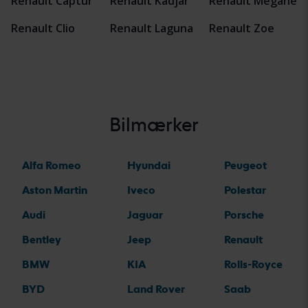
Renault Captur
Renault Kadjar
Renault Mégane
Renault Clio
Renault Laguna
Renault Zoe
Bilmærker
Alfa Romeo
Hyundai
Peugeot
Aston Martin
Iveco
Polestar
Audi
Jaguar
Porsche
Bentley
Jeep
Renault
BMW
KIA
Rolls-Royce
BYD
Land Rover
Saab