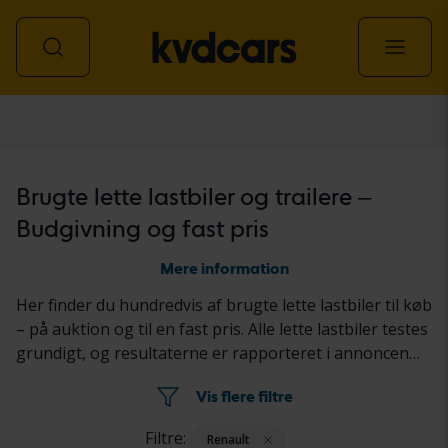
Let lastbil
Brugte lette lastbiler og trailere –
Budgivning og fast pris
Mere information
Her finder du hundredvis af brugte lette lastbiler til køb
– på auktion og til en fast pris. Alle lette lastbiler testes
grundigt, og resultaterne er rapporteret i annoncen
for hver bil. Læs mere om, hvordan du køber en brugt
Vis flere filtre
bil hos Kvdcars
her.
Filtre:
Renault