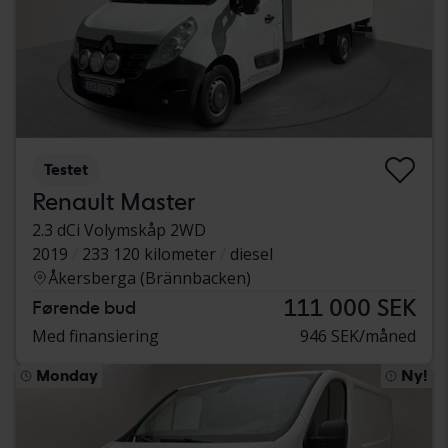
Testet
Renault Master
2.3 dCi Volymskåp 2WD
2019
233 120 kilometer
diesel
Åkersberga (Brännbacken)
111 000 SEK
Førende bud
Med finansiering
946 SEK/måned
Monday
Ny!