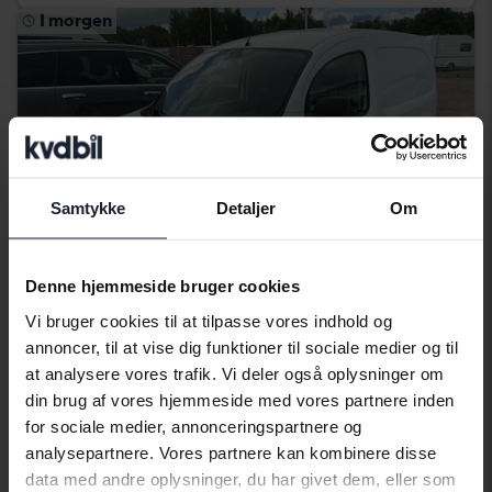
I morgen
Samtykke
Detaljer
Om
Denne hjemmeside bruger cookies
Vi bruger cookies til at tilpasse vores indhold og
annoncer, til at vise dig funktioner til sociale medier og til
Reparation af objekt
at analysere vores trafik. Vi deler også oplysninger om
Renault Kangoo
din brug af vores hjemmeside med vores partnere inden
Express II Z.E. Skåp
for sociale medier, annonceringspartnere og
2012
45 000 kilometer
El
analysepartnere. Vores partnere kan kombinere disse
Linköping (Jägarvallen)
data med andre oplysninger, du har givet dem, eller som