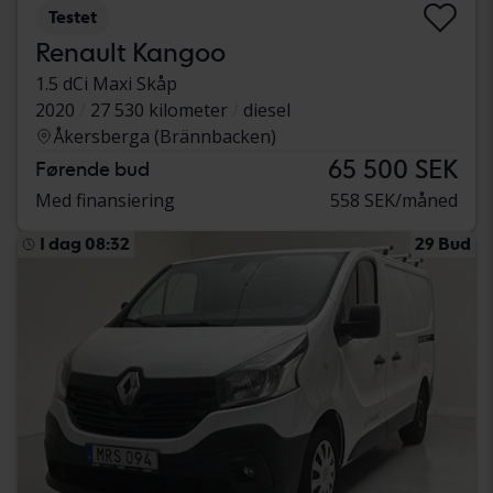
Testet
Renault Kangoo
1.5 dCi Maxi Skåp
2020
27 530 kilometer
diesel
Åkersberga (Brännbacken)
65 500 SEK
Førende bud
Med finansiering
558 SEK/måned
I dag 08:32
29 Bud