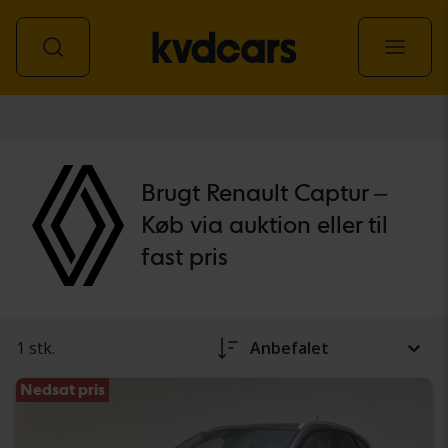
personbil
Brugt Renault Captur –
Køb via auktion eller til
fast pris
1 stk.
Anbefalet
Nedsat pris