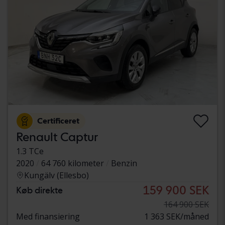
Certificeret
Renault Captur
1.3 TCe
2020
64 760 kilometer
Benzin
Kungälv (Ellesbo)
159 900 SEK
Køb direkte
164 900 SEK
Med finansiering
1 363 SEK/måned