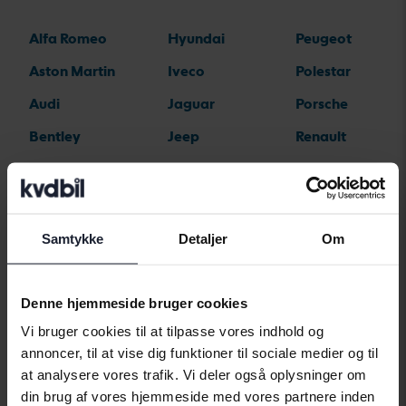
Alfa Romeo
Hyundai
Peugeot
Aston Martin
Iveco
Polestar
Audi
Jaguar
Porsche
Bentley
Jeep
Renault
BMW
KIA
Rolls-Royce
BYD
Land Rover
Saab
Cadillac
Lexus
SEAT
Samtykke
Detaljer
Om
Chevrolet
Lynk&Co
Skoda
Chrysler
Maserati
Subaru
Denne hjemmeside bruger cookies
Vi bruger cookies til at tilpasse vores indhold og
Citroen
Mazda
Suzuki
annoncer, til at vise dig funktioner til sociale medier og til
Dacia
Mercedes
Tesla
at analysere vores trafik. Vi deler også oplysninger om
din brug af vores hjemmeside med vores partnere inden
Dodge
MG
Toyota