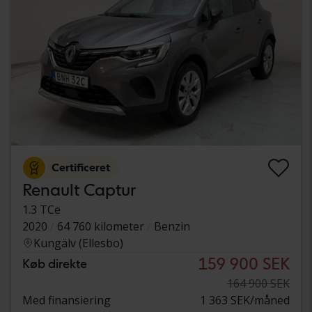
Certificeret
Renault Captur
1.3 TCe
2020
64 760 kilometer
Benzin
Kungälv (Ellesbo)
159 900 SEK
Køb direkte
164 900 SEK
Med finansiering
1 363 SEK/måned