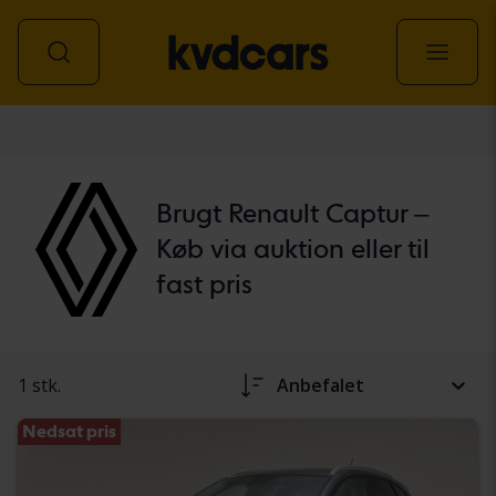
personbil
Brugt Renault Captur –
Køb via auktion eller til
fast pris
1 stk.
Anbefalet
Nedsat pris