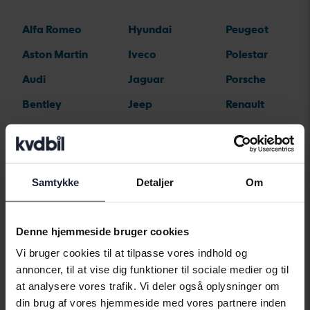
Alfa Romeo
Hyundai
Peugeot
Aston Martin
Iveco
Polestar
Audi
Jaguar
Porsche
Bentley
Jeep
Renault
BMW
KIA
Rolls-Royce
BYD
Land Rover
Saab
Cadillac
Lexus
SEAT
Samtykke
Detaljer
Om
Chevrolet
Lynk&Co
Skoda
Chrysler
Maserati
Subaru
Denne hjemmeside bruger cookies
Vi bruger cookies til at tilpasse vores indhold og
Citroen
Mazda
Suzuki
annoncer, til at vise dig funktioner til sociale medier og til
Dacia
Mercedes
Tesla
at analysere vores trafik. Vi deler også oplysninger om
din brug af vores hjemmeside med vores partnere inden
Dodge
MG
Toyota