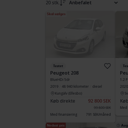
20 stk.
Anbefalet
Skal sælges
Testet
Tes
Peugeot 208
Peu
BlueHDi 5dr
1.2 
2019
48 940 kilometer
diesel
2020
Kungälv (Ellesbo)
S
Køb direkte
92 800 SEK
Køb
99 800 SEK
Med 
Med finansiering
791 SEK/måned
Nedsat pris
Aug