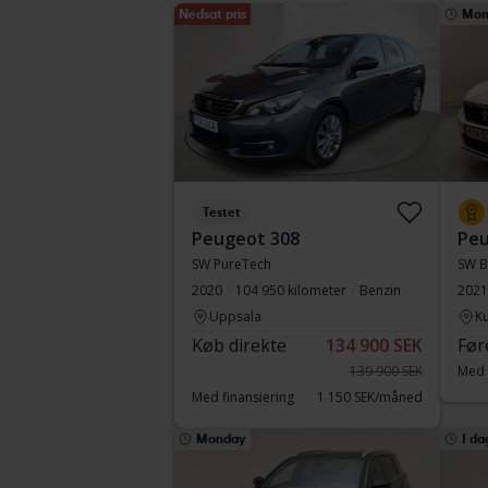
Nedsat pris
Mon
Testet
Peugeot 308
Peu
SW PureTech
SW B
2020
104 950 kilometer
Benzin
2021
Uppsala
Ku
Køb direkte
134 900 SEK
Før
139 900 SEK
Med 
Med finansiering
1 150 SEK/måned
Monday
I da