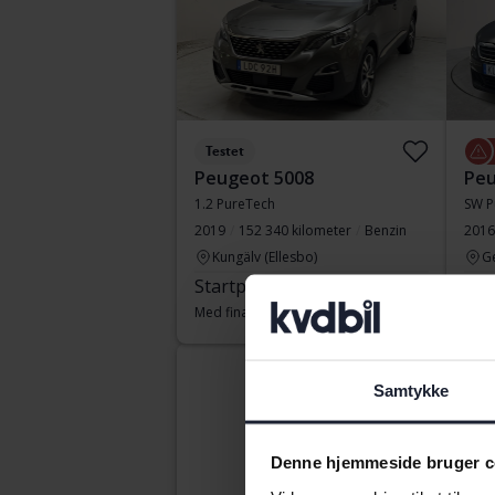
Testet
Peugeot 5008
Peu
1.2 PureTech
SW P
2019
152 340 kilometer
Benzin
2016
Kungälv (Ellesbo)
G
Startpris
90 000 SEK
Før
Med finansiering
767 SEK/måned
Kom
Samtykke
Denne hjemmeside bruger c