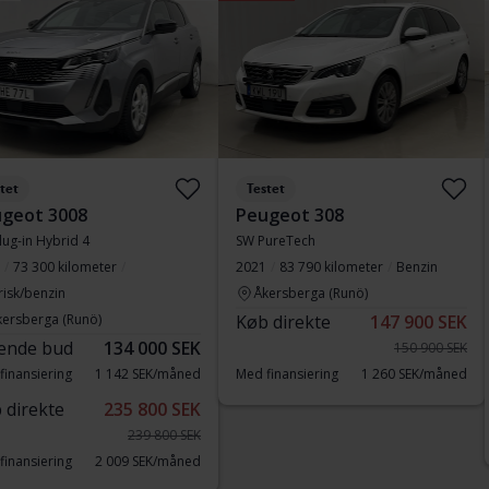
tet
Testet
geot 3008
Peugeot 308
lug-in Hybrid 4
SW PureTech
73 300 kilometer
2021
83 790 kilometer
Benzin
risk/benzin
Åkersberga (Runö)
kersberga (Runö)
Køb direkte
147 900 SEK
ende bud
134 000 SEK
150 900 SEK
finansiering
1 142 SEK/måned
Med finansiering
1 260 SEK/måned
 direkte
235 800 SEK
239 800 SEK
finansiering
2 009 SEK/måned