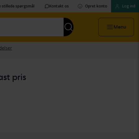
 stillede spørgsmål
Kontakt os
Opret konto
Log ind
Menu
st pris