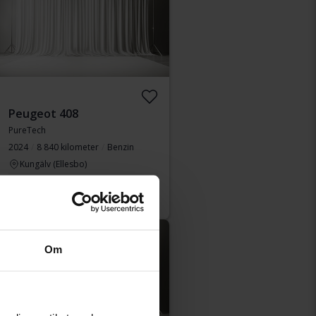
Peugeot 408
PureTech
2024
8 840 kilometer
Benzin
Kungälv (Ellesbo)
Startpris
Kommer snart
Vores værdiansættelse er på vej
Kommer snart
Om