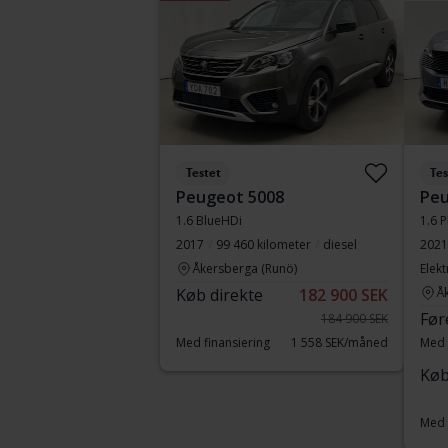
Testet
Tes
Peugeot 5008
Peu
1.6 BlueHDi
1.6 P
2017
99 460 kilometer
diesel
2021
Åkersberga (Runö)
Elekt
Køb direkte
182 900 SEK
Å
Før
184 900 SEK
Med finansiering
1 558 SEK/måned
Med 
Køb
Med 