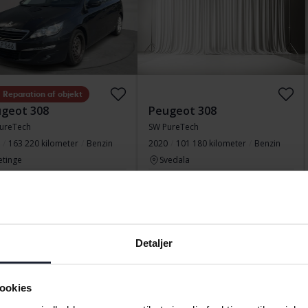
Reparation af objekt
geot 308
Peugeot 308
ureTech
SW PureTech
163 220 kilometer
Benzin
2020
101 180 kilometer
Benzin
etinge
Svedala
ende bud
9 000 SEK
Startpris
Kommer snart
Vores værdiansættelse er på vej
mer snart
Kommer snart
Detaljer
ookies