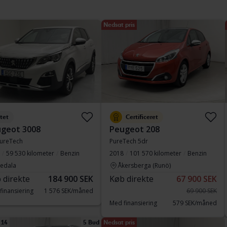
Nedsat pris
tet
Certificeret
geot 3008
Peugeot 208
PureTech
PureTech 5dr
59 530 kilometer
Benzin
2018
101 570 kilometer
Benzin
vedala
Åkersberga (Runö)
 direkte
184 900 SEK
Køb direkte
67 900 SEK
finansiering
1 576 SEK/måned
69 900 SEK
Med finansiering
579 SEK/måned
 14
5 Bud
Nedsat pris