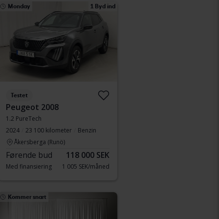
Monday
1 Byd ind
Testet
Peugeot 2008
1.2 PureTech
2024
23 100 kilometer
Benzin
Åkersberga (Runö)
Førende bud
118 000 SEK
Med finansiering
1 005 SEK/måned
Kommer snart