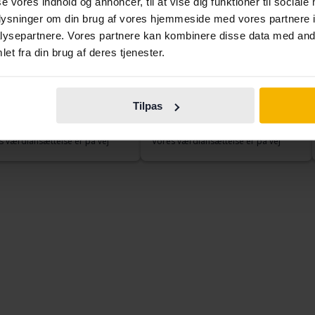
se vores indhold og annoncer, til at vise dig funktioner til sociale
oplysninger om din brug af vores hjemmeside med vores partnere i
ysepartnere. Vores partnere kan kombinere disse data med andr
et fra din brug af deres tjenester.
geot 408
Peugeot 208
Tech
1.2 PureTech 5dr
Benzin
2022
Benzin
ngälv (Ellesbo)
Kungälv (Ellesbo)
Tilpas
rtpris
Kommer snart
Startpris
Kommer snart
s værdiansættelse er på vej
Vores værdiansættelse er på vej