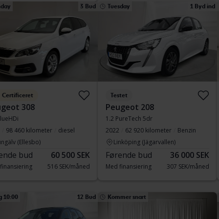
day
3 Bud
Tuesday
1 Byd ind
Certificeret
Testet
geot 308
Peugeot 208
lueHDi
1.2 PureTech 5dr
98 460 kilometer
diesel
2022
62 920 kilometer
Benzin
ngälv (Ellesbo)
Linköping (Jägarvallen)
ende bud
60 500 SEK
Førende bud
36 000 SEK
finansiering
516 SEK/måned
Med finansiering
307 SEK/måned
g 10:00
12 Bud
Kommer snart