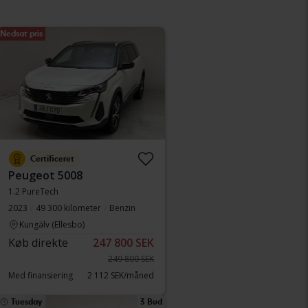
Nedsat pris
Certificeret
Peugeot 5008
1.2 PureTech
2023
49 300 kilometer
Benzin
Kungälv (Ellesbo)
Køb direkte
247 800 SEK
249 800 SEK
Med finansiering
2 112 SEK/måned
Tuesday
3 Bud