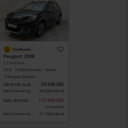
Certificeret
Peugeot 2008
1.2 PureTech
2018
73 880 kilometer
Benzin
Kungälv (Ellesbo)
Førende bud
50 500 SEK
Med finansiering
430 SEK/måned
Køb direkte
113 900 SEK
116 800 SEK
Med finansiering
971 SEK/måned