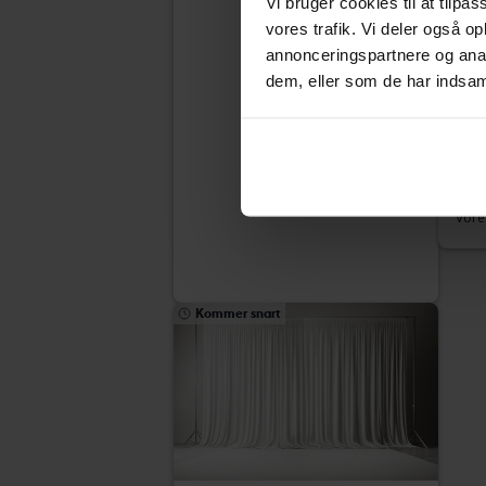
Vi bruger cookies til at tilpas
vores trafik. Vi deler også 
annonceringspartnere og anal
dem, eller som de har indsaml
Peu
Pure
2025
Ku
Sta
Vore
Kommer snart