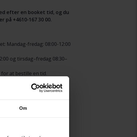
ed efter en booket tid, og du
er på +4610-167 30 00.
tet: Mandag-fredag: 08:00-12:00
2:00 og tirsdag–fredag 08:30–
r at bestille en tid.
der.
 efter den bookede tid:
Om
2:00 og tirsdag–fredag 08:30–