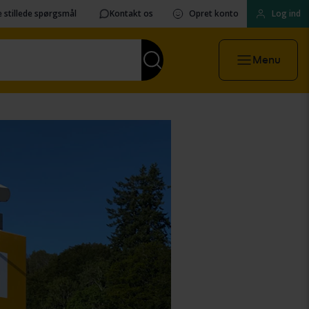
 stillede spørgsmål
Kontakt os
Opret konto
Log ind
Menu