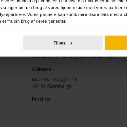
se vores indhold og annoncer, til at vise dig funktioner til sociale
Book din tid i kundecenteret på +4610-167 30
oplysninger om din brug af vores hjemmeside med vores partnere i
ysepartnere. Vores partnere kan kombinere disse data med andr
Betalingsmuligheder
et fra din brug af deres tjenester.
Her kan du betale via bankoverførsel eller S
Kontakt
Tilpas
Telefon
+4610-167 30 00
Fax
+4610-167 30 80 (Kundeservicecenter)
Adresse
Brännbacksvägen 11
184 91
Åkersberga
Find os