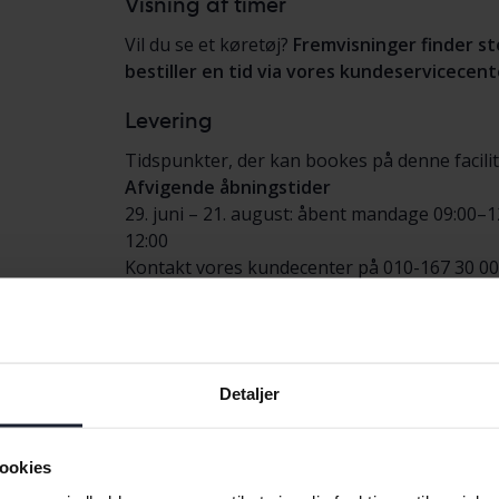
Visning af timer
Vil du se et køretøj?
Fremvisninger finder st
bestiller en tid via vores kundeservicecent
Levering
Tidspunkter, der kan bookes på denne facili
Afvigende åbningstider
29. juni – 21. august: åbent mandage 09:00–1
12:00
Kontakt vores kundecenter på 010-167 30 00 fo
Anlægget håndterer køretøjer fra virksomhe
Saml op
På denne facilitet kan du afhente dit køretøj
Detaljer
Mandag-fredag: 08:00-12:00
Afvigende åbningstider
29. juni – 21. august: åbent mandage 09:00–1
ookies
12:00