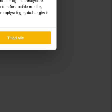
 medier og til at analysere
 00.
nden for sociale medier,
e oplysninger, du har givet
wish.
Tillad alle