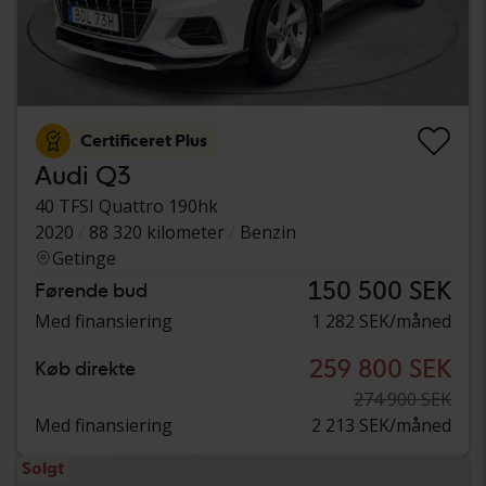
Certificeret Plus
Audi Q3
40 TFSI Quattro 190hk
2020
88 320 kilometer
Benzin
Getinge
150 500 SEK
Førende bud
Med finansiering
1 282 SEK/måned
259 800 SEK
Køb direkte
274 900 SEK
Med finansiering
2 213 SEK/måned
Solgt