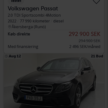
Testet
Volkswagen Passat
2.0 TDI Sportscombi 4Motion
2022
77 990 kilometer
diesel
Åkersberga (Runö)
292 900 SEK
Køb direkte
294 900 SEK
Med finansiering
2 496 SEK/måned
Aug 12
21 Bud