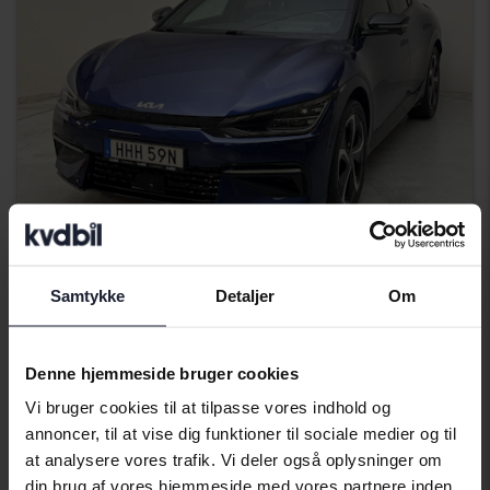
Certificeret Plus
KIA EV6
Samtykke
Detaljer
Om
AWD
2022
30 700 kilometer
El
Denne hjemmeside bruger cookies
Kungälv (Ellesbo)
406 900 SEK
Vi bruger cookies til at tilpasse vores indhold og
Køb direkte
annoncer, til at vise dig funktioner til sociale medier og til
409 900 SEK
at analysere vores trafik. Vi deler også oplysninger om
Med finansiering
3 467 SEK/måned
din brug af vores hjemmeside med vores partnere inden