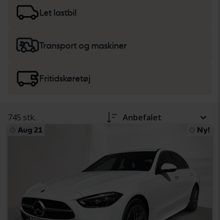
køretøjsbeskrivelsen. Læs mere om køb af
biler og
lette lastbiler
samt
tunge maskiner, lastbiler og
Let lastbil
fritidskøretøjer
.
Transport og maskiner
Fritidskøretøj
745 stk.
Anbefalet
Aug 21
Ny!