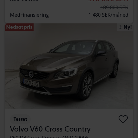
189 800 SEK
Med finansiering
1 480 SEK/måned
Nedsat pris
Ny!
Testet
Volvo V60 Cross Country
V60 D4 Cross Country AWD 190hk