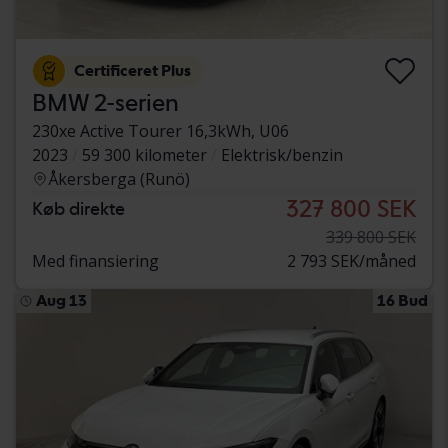
Certificeret Plus
BMW 2-serien
230xe Active Tourer 16,3kWh, U06
2023
59 300 kilometer
Elektrisk/benzin
Åkersberga (Runö)
327 800 SEK
Køb direkte
339 800 SEK
Med finansiering
2 793 SEK/måned
Aug 13
16 Bud