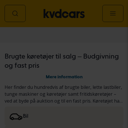
Alle køretøjer
Brugte køretøjer til salg – Budgivning
og fast pris
Mere information
Her finder du hundredvis af brugte biler, lette lastbiler,
tunge maskiner og køretøjer samt fritidskøretøjer –
ved at byde på auktion og til en fast pris. Køretøjet har
enten gennemgået vores grundige KVD-test eller er
blevet dokumenteret baseret på en standardiseret
Bil
protokol. Vi præsenterer resultaterne i