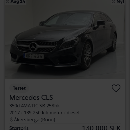
Aug 14
Ny!
Testet
Mercedes CLS
350d 4MATIC SB 258hk
2017
139 250 kilometer
diesel
Åkersberga (Runö)
130 000 SEK
Startpris