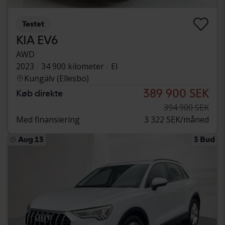
Testet
KIA EV6
AWD
2023
34 900 kilometer
El
Kungälv (Ellesbo)
389 900 SEK
Køb direkte
394 900 SEK
Med finansiering
3 322 SEK/måned
Aug 13
3 Bud