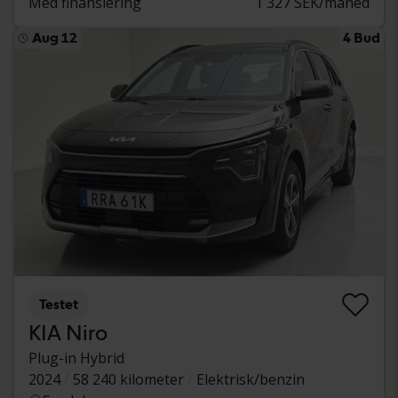
Med finansiering
1 327 SEK/måned
Aug 12
4 Bud
Testet
KIA Niro
Plug-in Hybrid
2024
58 240 kilometer
Elektrisk/benzin