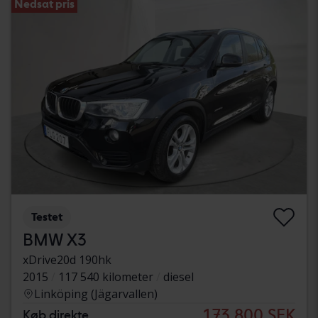
Nedsat pris
Testet
BMW X3
xDrive20d 190hk
2015
117 540 kilometer
diesel
Linköping (Jägarvallen)
173 800 SEK
Køb direkte