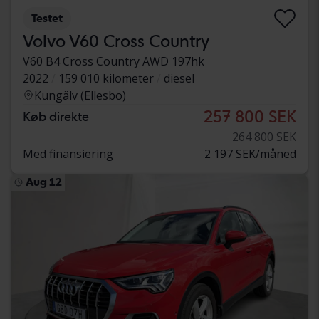
Testet
Volvo V60 Cross Country
V60 B4 Cross Country AWD 197hk
2022
159 010 kilometer
diesel
Kungälv (Ellesbo)
257 800 SEK
Køb direkte
264 800 SEK
Med finansiering
2 197 SEK/måned
Aug 12