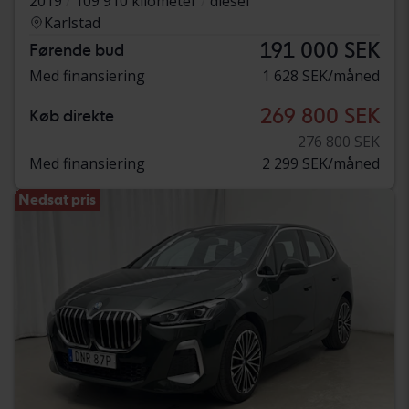
2019
109 910 kilometer
diesel
Karlstad
191 000 SEK
Førende bud
Med finansiering
1 628 SEK/måned
269 800 SEK
Køb direkte
276 800 SEK
Med finansiering
2 299 SEK/måned
Nedsat pris