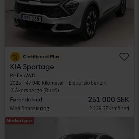
Certificeret Plus
KIA Sportage
PHEV AWD
2025
47 940 kilometer
Elektrisk/benzin
Åkersberga (Runö)
251 000 SEK
Førende bud
Med finansiering
2 139 SEK/måned
Nedsat pris