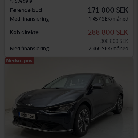
Svedala
171 000 SEK
Førende bud
Med finansiering
1 457 SEK/måned
288 800 SEK
Køb direkte
308 800 SEK
Med finansiering
2 460 SEK/måned
Nedsat pris