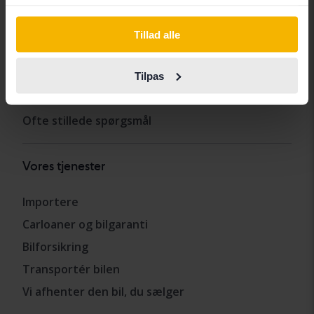
Andre tjenester
Tillad alle
Køb bil
Sælg bil
Tilpas
Hvordan vi tester
Ofte stillede spørgsmål
Vores tjenester
Importere
Carloaner og bilgaranti
Bilforsikring
Transportér bilen
Vi afhenter den bil, du sælger