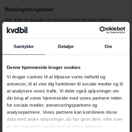
Betalingsmuligheder
Her kan du betale via bankoverførsel eller Swish.
Kontakt
Telefon
+4610-167 30 00
Samtykke
Detaljer
Om
Fax
Fax +4610-167 30 80 (Kundeservicecenter)
Adresse
Denne hjemmeside bruger cookies
Kung Birgers väg 5
Vi bruger cookies til at tilpasse vores indhold og
61131
Nyköping
annoncer, til at vise dig funktioner til sociale medier og til
at analysere vores trafik. Vi deler også oplysninger om
Find os
din brug af vores hjemmeside med vores partnere inden
Nærmeste stoppested: Spelhagsvägen
for sociale medier, annonceringspartnere og
Søg efter din rejse med offentlig transport.
analysepartnere. Vores partnere kan kombinere disse
data med andre oplysninger, du har givet dem, eller som
de har indsamlet fra din brug af deres tjenester.