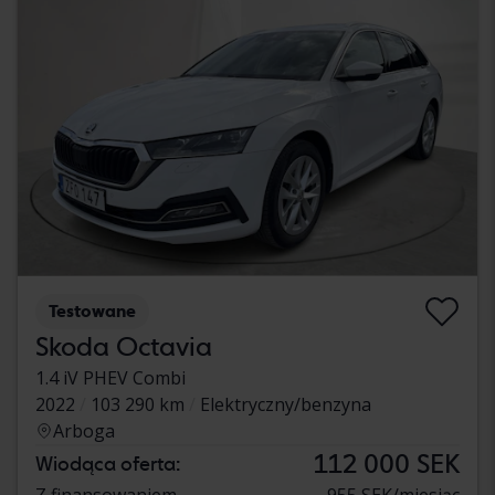
Testowane
Skoda Octavia
1.4 iV PHEV Combi
2022
103 290 km
Elektryczny/benzyna
Arboga
112 000 SEK
Wiodąca oferta:
Z finansowaniem
955 SEK/miesiąc