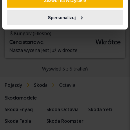
Zezwól na wszystkie
Skoda Octavia
Spersonalizuj
III 1.4 G-TEC Combi
2016
Benzyna/metan
Kungälv (Ellesbo)
Wkrótce
Cena startowa
Nasza wycena jest już w drodze
Wyświetl 5 z 5 trafień
Pojazdy
Skoda
Octavia
Skodamodele
Skoda Enyaq
Skoda Octavia
Skoda Yeti
Skoda Fabia
Skoda Roomster