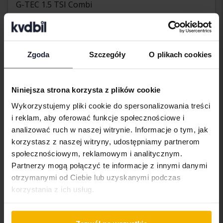
G-TEC 1.5 TSI Combi
2021
224 130 km
Metan
Åkersberga (Runö)
Wkrótce
Cena startowa
Zgoda
Szczegóły
O plikach cookies
Nasza wycena jest już w drodze
Wkrótce
Niniejsza strona korzysta z plików cookie
Wykorzystujemy pliki cookie do spersonalizowania treści
i reklam, aby oferować funkcje społecznościowe i
analizować ruch w naszej witrynie. Informacje o tym, jak
korzystasz z naszej witryny, udostępniamy partnerom
społecznościowym, reklamowym i analitycznym.
Partnerzy mogą połączyć te informacje z innymi danymi
otrzymanymi od Ciebie lub uzyskanymi podczas
korzystania z ich usług.