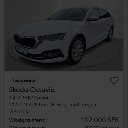
Testowane
Skoda Octavia
1.4 iV PHEV Combi
2022
103 290 km
Elektryczny/benzyna
Arboga
112 000 SEK
Wiodąca oferta:
Z finansowaniem
955 SEK/miesiąc