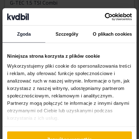
G-TEC 1.5 TSI Combi
2021
224 130 km
Metan
Åkersberga (Runö)
Wkrótce
Cena startowa
Zgoda
Szczegóły
O plikach cookies
Nasza wycena jest już w drodze
Wkrótce
Niniejsza strona korzysta z plików cookie
Wykorzystujemy pliki cookie do spersonalizowania treści
i reklam, aby oferować funkcje społecznościowe i
analizować ruch w naszej witrynie. Informacje o tym, jak
korzystasz z naszej witryny, udostępniamy partnerom
społecznościowym, reklamowym i analitycznym.
Partnerzy mogą połączyć te informacje z innymi danymi
otrzymanymi od Ciebie lub uzyskanymi podczas
korzystania z ich usług.