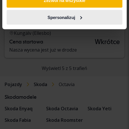
Zezwól na wszystkie
Skoda Octavia
Spersonalizuj
III 1.4 G-TEC Combi
2016
Benzyna/metan
Kungälv (Ellesbo)
Wkrótce
Cena startowa
Nasza wycena jest już w drodze
Wyświetl 5 z 5 trafień
Pojazdy
Skoda
Octavia
Skodamodele
Skoda Enyaq
Skoda Octavia
Skoda Yeti
Skoda Fabia
Skoda Roomster