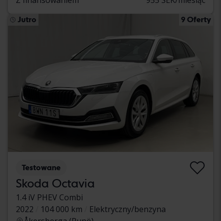
Jutro
9 Oferty
Testowane
Skoda Octavia
1.4 iV PHEV Combi
2022
104 000 km
Elektryczny/benzyna
Åkersberga (Runö)