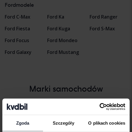
Fordmodele
Ford C-Max
Ford Ka
Ford Ranger
Ford Fiesta
Ford Kuga
Ford S-Max
Ford Focus
Ford Mondeo
Ford Galaxy
Ford Mustang
Marki samochodów
Alfa Romeo
Hyundai
Peugeot
Aston Martin
Iveco
Polestar
Zgoda
Szczegóły
O plikach cookies
Audi
Jaguar
Porsche