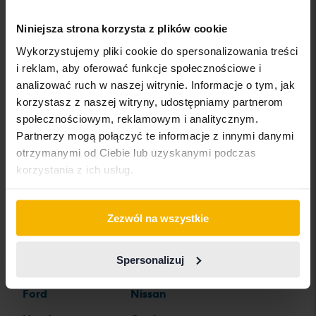
Bentley
Jeep
Renault
Niniejsza strona korzysta z plików cookie
BMW
KIA
Rolls-Royce
Wykorzystujemy pliki cookie do spersonalizowania treści
BYD
Land Rover
Saab
i reklam, aby oferować funkcje społecznościowe i
analizować ruch w naszej witrynie. Informacje o tym, jak
Cadillac
Lexus
SEAT
korzystasz z naszej witryny, udostępniamy partnerom
Chevrolet
Lynk&Co
Skoda
społecznościowym, reklamowym i analitycznym.
Partnerzy mogą połączyć te informacje z innymi danymi
Chrysler
Maserati
Subaru
otrzymanymi od Ciebie lub uzyskanymi podczas
Citroen
Mazda
Suzuki
korzystania z ich usług.
Dacia
Mercedes
Tesla
Dodge
MG
Toyota
Zezwól na wszystkie
Ferrari
MINI
Volkswagen
Spersonalizuj
Fiat
Mitsubishi
Volvo
Ford
Nissan