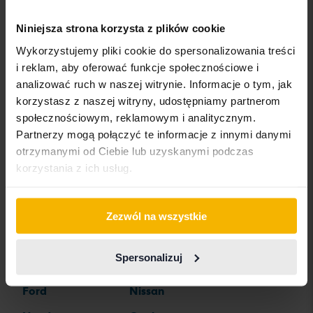
Bentley
Jeep
Renault
Niniejsza strona korzysta z plików cookie
BMW
KIA
Rolls-Royce
Wykorzystujemy pliki cookie do spersonalizowania treści
BYD
Land Rover
Saab
i reklam, aby oferować funkcje społecznościowe i
analizować ruch w naszej witrynie. Informacje o tym, jak
Cadillac
Lexus
SEAT
korzystasz z naszej witryny, udostępniamy partnerom
Chevrolet
Lynk&Co
Skoda
społecznościowym, reklamowym i analitycznym.
Partnerzy mogą połączyć te informacje z innymi danymi
Chrysler
Maserati
Subaru
otrzymanymi od Ciebie lub uzyskanymi podczas
Citroen
Mazda
Suzuki
korzystania z ich usług.
Dacia
Mercedes
Tesla
Dodge
MG
Toyota
Zezwól na wszystkie
Ferrari
MINI
Volkswagen
Spersonalizuj
Fiat
Mitsubishi
Volvo
Ford
Nissan