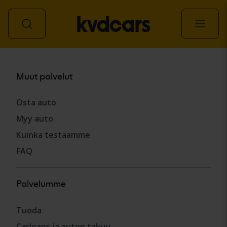
Kaikki ajoneuvot
Muut palvelut
Osta auto
Myy auto
Kuinka testaamme
FAQ
Palvelumme
Tuoda
Carloans ja auton takuu