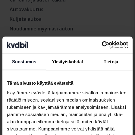
Autovakuutus
Kuljeta autoa
Noudamme myymäsi auton
Tietoja Kvdcarista
Suostumus
Yksityiskohdat
Tietoja
Ota meihin yhteyttä
Mistä löytää Kvdcars
Meidän uutishuone
Tämä sivusto käyttää evästeitä
Käytämme evästeitä tarjoamamme sisällön ja mainosten
räätälöimiseen, sosiaalisen median ominaisuuksien
Käytännöt ja ehdot
tukemiseen ja kävijämäärämme analysoimiseen. Lisäksi
jaamme sosiaalisen median, mainosalan ja analytiikka-
Meidän käyttöehdot
alan kumppaneillemme tietoja siitä, miten käytät
Käytäntö
sivustoamme. Kumppanimme voivat yhdistää näitä