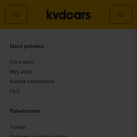
Kaikki ajoneuvot
Muut palvelut
Osta auto
Myy auto
Kuinka testaamme
FAQ
Palvelumme
Tuoda
Carloans ja auton takuu