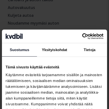
Autovakuutus
Kuljeta autoa
Noudamme myymäsi auton
Tietoja Kvdcarista
Suostumus
Yksityiskohdat
Tietoja
Ota meihin yhteyttä
Mistä löytää Kvdcars
Meidän uutishuone
Tämä sivusto käyttää evästeitä
Käytämme evästeitä tarjoamamme sisällön ja mainosten
räätälöimiseen, sosiaalisen median ominaisuuksien
Käytännöt ja ehdot
tukemiseen ja kävijämäärämme analysoimiseen. Lisäksi
jaamme sosiaalisen median, mainosalan ja analytiikka-
Meidän käyttöehdot
alan kumppaneillemme tietoja siitä, miten käytät
Käytäntö
sivustoamme. Kumppanimme voivat yhdistää näitä