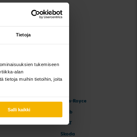
guan
ouran
Tietoja
 ominaisuuksien tukemiseen
tiikka-alan
ietoja muihin tietoihin, joita
Rolls-Royce
Salli kaikki
Saab
SEAT
Skoda