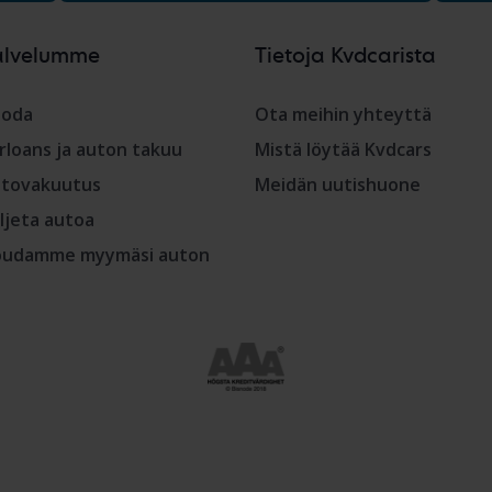
alvelumme
Tietoja Kvdcarista
oda
Ota meihin yhteyttä
rloans ja auton takuu
Mistä löytää Kvdcars
tovakuutus
Meidän uutishuone
ljeta autoa
udamme myymäsi auton