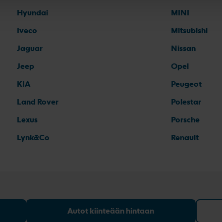
Hyundai
MINI
Iveco
Mitsubishi
Jaguar
Nissan
Jeep
Opel
KIA
Peugeot
Land Rover
Polestar
Lexus
Porsche
Lynk&Co
Renault
Autot kiinteään hintaan