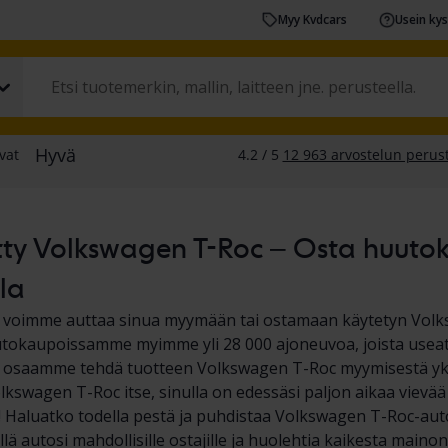
Myy Kvdcars
Usein ky
ty Volkswagen T-Roc – Osta huutoka
la
la voimme auttaa sinua myymään tai ostamaan käytetyn Vol
tokaupoissamme myimme yli 28 000 ajoneuvoa, joista useat
a osaamme tehdä tuotteen Volkswagen T-Roc myymisestä yksi
olkswagen T-Roc itse, sinulla on edessäsi paljon aikaa vievä
! Haluatko todella pestä ja puhdistaa Volkswagen T-Roc-autos
ellä autosi mahdollisille ostajille ja huolehtia kaikesta mai