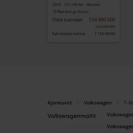
2019
121 190 km
Bensiini
Åkersberga (Runö)
Osta suoraan
134 900 SEK
139 900 SEK
Rahoituksen kanssa
1 150 SEK/kk
Ajoneuvot
Volkswagen
T-R
Volkswage
Volkswagenmallit
Volkswagen