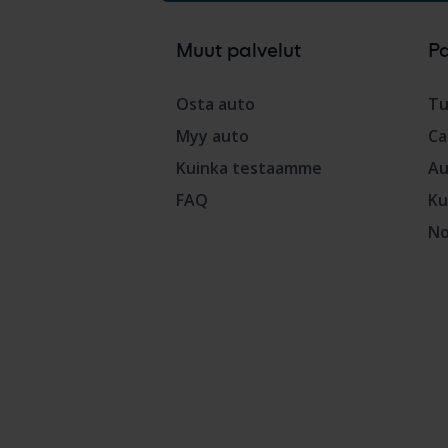
Muut palvelut
P
Osta auto
Tu
Myy auto
Ca
Kuinka testaamme
Au
FAQ
Ku
No