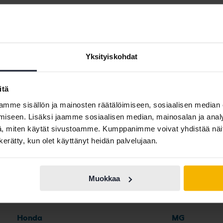
 ID.3
Volkswagen Passat
Volkswagen Ti
 ID.4
Volkswagen Polo
Volkswagen T
Yksityiskohdat
itä
mme sisällön ja mainosten räätälöimiseen, sosiaalisen median
iseen. Lisäksi jaamme sosiaalisen median, mainosalan ja analy
Automerkit
, miten käytät sivustoamme. Kumppanimme voivat yhdistää näitä t
n kerätty, kun olet käyttänyt heidän palvelujaan.
Ferrari
Maserati
Muokkaa
Fiat
Mazda
Ford
Mercedes
Honda
MG