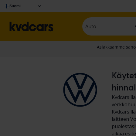
Suomi
Auto
Käytet
hinnal
Kvdcarsil
verkkohuu
Kvdcarsill
laitteen V
puolestasi
aikaa esit