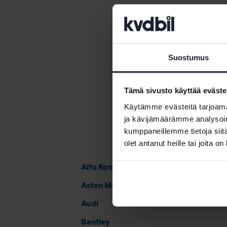
Volkswagen
Volkswagen
Suostumus
Tämä sivusto käyttää eväste
Käytämme evästeitä tarjoama
ja kävijämäärämme analysoim
kumppaneillemme tietoja siitä
olet antanut heille tai joita o
Alfa Romeo
Aston Martin
Audi
Bentley