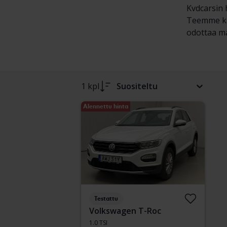
Kvdcarsin 
Teemme kat
odottaa ma
1 kpl
Suositeltu
Alennettu hinta
Testattu
Volkswagen T-Roc
1.0 TSI