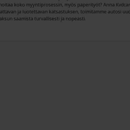
hoitaa koko myyntiprosessin, myös paperityöt? Anna Kvdcars
tavan ja luotettavan katsastuksen, toimitamme autosi uudell
ksun saamista turvallisesti ja nopeasti.