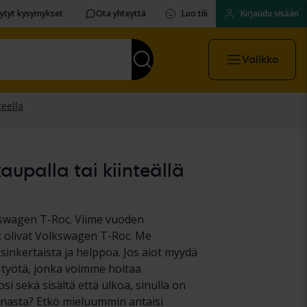
sytyt kysymykset
Ota yhteyttä
Luo tili
Kirjaudu sisään
Valikko
upalla tai kiinteällä
kswagen T-Roc. Viime vuoden
 olivat Volkswagen T-Roc. Me
nkertaista ja helppoa. Jos aiot myydä
ä työtä, jonka voimme hoitaa
i sekä sisältä että ulkoa, sinulla on
nonnasta? Etkö mieluummin antaisi