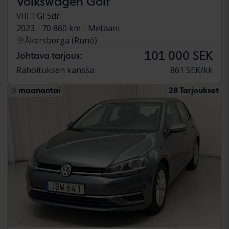
Volkswagen Golf
VIII TGI 5dr
2023
70 860 km
Metaani
Åkersberga (Runö)
101 000 SEK
Johtava tarjous:
Rahoituksen kanssa
861 SEK/kk
maanantai
28 Tarjoukset