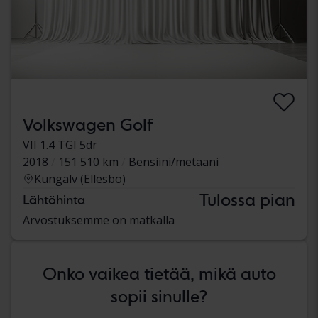
Volkswagen Golf
VII 1.4 TGI 5dr
2018
151 510 km
Bensiini/metaani
Kungälv (Ellesbo)
Tulossa pian
Lähtöhinta
Arvostuksemme on matkalla
Onko vaikea tietää, mikä auto
sopii sinulle?