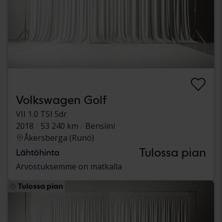
Volkswagen Golf
VII 1.0 TSI 5dr
2018
53 240 km
Bensiini
Åkersberga (Runö)
Tulossa pian
Lähtöhinta
Arvostuksemme on matkalla
Tulossa pian