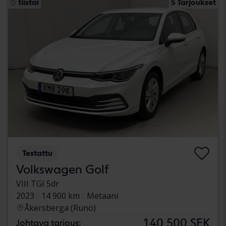
tiistai
5 Tarjoukset
Testattu
Volkswagen Golf
VIII TGI 5dr
2023
14 900 km
Metaani
Åkersberga (Runö)
140 500 SEK
Johtava tarjous: