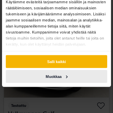
Käytämme evästeitä tarjoamamme sisällön ja mainosten
Svedala
räätälöimiseen, sosiaalisen median ominaisuuksien
185 500 SEK
Johtava tarjous:
tukemiseen ja kävijämäärämme analysoimiseen. Lisäksi
Rahoituksen kanssa
1 581 SEK/kk
jaamme sosiaalisen median, mainosalan ja analytiikka-
alan kumppaneillemme tietoja siitä, miten käytät
tiistai
7 Tarjoukset
sivustoamme. Kumppanimme voivat yhdistää näitä
tietoja muihin tietoihin, joita olet antanut heille tai joita on
kerätty, kun olet käyttänyt heidän palvelujaan.
Salli kaikki
Muokkaa
Testattu