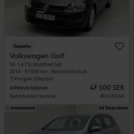
Testattu
Volkswagen Golf
VII 1.4 TSI Multifuel 5dr
2014
97 830 km
Bensiini/Etanoli
Kungälv (Ellesbo)
47 500 SEK
Johtava tarjous:
Rahoituksen kanssa
404 SEK/kk
maanantai
18 Tarjoukset