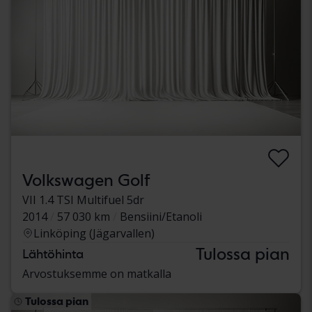
Volkswagen Golf
VII 1.4 TSI Multifuel 5dr
2014
57 030 km
Bensiini/Etanoli
Linköping (Jägarvallen)
Tulossa pian
Lähtöhinta
Arvostuksemme on matkalla
Tulossa pian