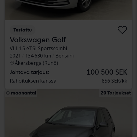
Testattu
Volkswagen Golf
VIII 1.5 eTSI Sportscombi
2021
134 630 km
Bensiini
Åkersberga (Runö)
100 500 SEK
Johtava tarjous:
Rahoituksen kanssa
856 SEK/kk
maanantai
20 Tarjoukset