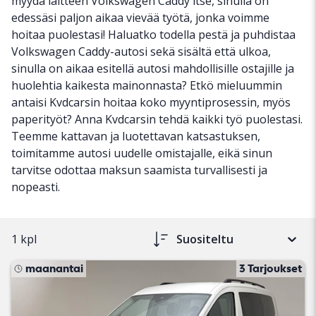
myydä laitteen Volkswagen Caddy itse, sinulla on
edessäsi paljon aikaa vievää työtä, jonka voimme
hoitaa puolestasi! Haluatko todella pestä ja puhdistaa
Volkswagen Caddy-autosi sekä sisältä että ulkoa,
sinulla on aikaa esitellä autosi mahdollisille ostajille ja
huolehtia kaikesta mainonnasta? Etkö mieluummin
antaisi Kvdcarsin hoitaa koko myyntiprosessin, myös
paperityöt? Anna Kvdcarsin tehdä kaikki työ puolestasi.
Teemme kattavan ja luotettavan katsastuksen,
toimitamme autosi uudelle omistajalle, eikä sinun
tarvitse odottaa maksun saamista turvallisesti ja
nopeasti.
1 kpl
Suositeltu
maanantai
3 Tarjoukset