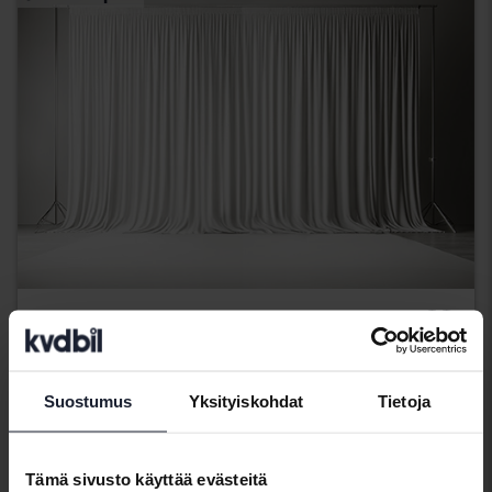
Volvo XC60
T6 AWD Recharge
Suostumus
Yksityiskohdat
Tietoja
2024
107 410 km
Sähkö/bensiini
Åkersberga (Runö)
Tulossa pian
Lähtöhinta
Tämä sivusto käyttää evästeitä