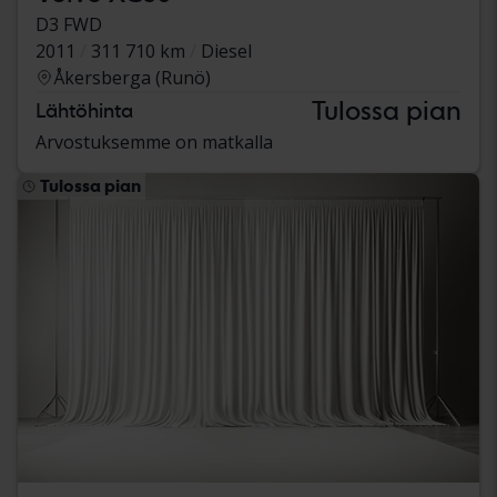
D3 FWD
2011
311 710 km
Diesel
Åkersberga (Runö)
Tulossa pian
Lähtöhinta
Arvostuksemme on matkalla
Tulossa pian