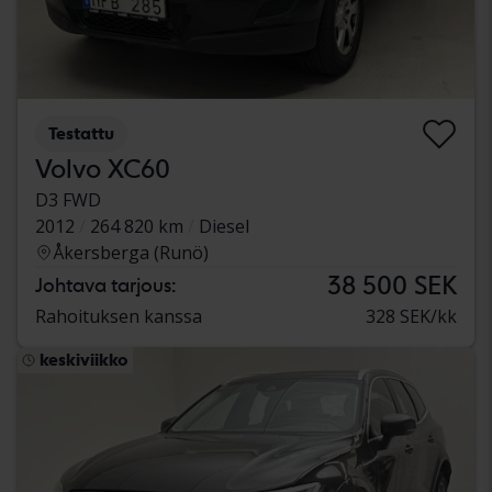
Testattu
Volvo XC60
D3 FWD
2012
264 820 km
Diesel
Åkersberga (Runö)
38 500 SEK
Johtava tarjous:
Rahoituksen kanssa
328 SEK/kk
keskiviikko