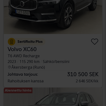
Sertifioitu Plus
Volvo XC60
T6 AWD Recharge
2023
115 290 km
Sähkö/bensiini
Åkersberga (Runö)
310 500 SEK
Johtava tarjous:
Rahoituksen kanssa
2 646 SEK/kk
Alennettu hinta