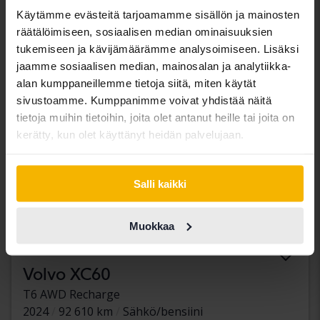
Arvostuksemme on matkalla
Käytämme evästeitä tarjoamamme sisällön ja mainosten
räätälöimiseen, sosiaalisen median ominaisuuksien
Tulossa pian
tukemiseen ja kävijämäärämme analysoimiseen. Lisäksi
jaamme sosiaalisen median, mainosalan ja analytiikka-
alan kumppaneillemme tietoja siitä, miten käytät
sivustoamme. Kumppanimme voivat yhdistää näitä
tietoja muihin tietoihin, joita olet antanut heille tai joita on
kerätty, kun olet käyttänyt heidän palvelujaan.
Salli kaikki
Muokkaa
Volvo XC60
T6 AWD Recharge
2024
92 610 km
Sähkö/bensiini