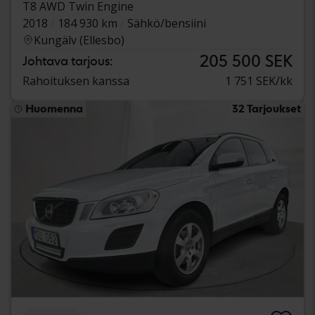
T8 AWD Twin Engine
2018
184 930 km
Sähkö/bensiini
Kungälv (Ellesbo)
205 500 SEK
Johtava tarjous:
Rahoituksen kanssa
1 751 SEK/kk
Huomenna
32 Tarjoukset