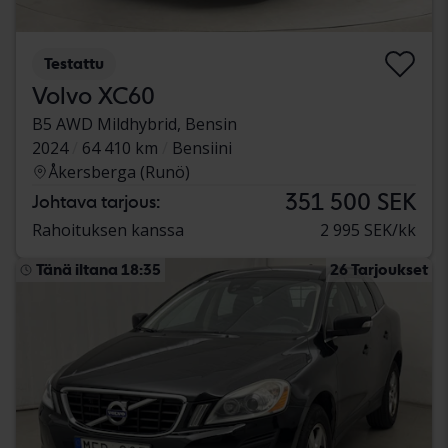
Testattu
Volvo XC60
B5 AWD Mildhybrid, Bensin
2024
64 410 km
Bensiini
Åkersberga (Runö)
351 500 SEK
Johtava tarjous:
Rahoituksen kanssa
2 995 SEK/kk
Tänä iltana 18:35
26 Tarjoukset