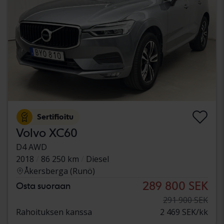
Sertifioitu
Volvo XC60
D4 AWD
2018
86 250 km
Diesel
Åkersberga (Runö)
289 800 SEK
Osta suoraan
291 900 SEK
Rahoituksen kanssa
2 469 SEK/kk