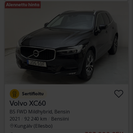
Alennettu hinta
Sertifioitu
Volvo XC60
B5 FWD Mildhybrid, Bensin
2021
92 240 km
Bensiini
Kungälv (Ellesbo)