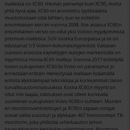
malleista on XC60. Hieman pienempi kuin XC90, mutta
yhtä hyvä ajaa, XC60 on arvostettu tyylikkäästä
muotoilustaan siitä lähtien, kun se esiteltiin
ensimmäisen kerran vuonna 2008. Itse asiassa XC60:n
ensimmäinen versio on ollut yksi Volvon myydyimmistä
premium-malleista. SUV-luokka Euroopassa ja se on
edustanut 1/3 Volvon kokonaismyynnistä. Valtavan
suosion ansiosta käytettyjen autojen markkinoilla on
myynnissä monia XC60-malleja. Vuonna 2017 esitellyllä
toisen sukupolven XC60:lla Volvo on parantanut jo
ennestään erittäin menestyvää malliaan lisäämällä
entistä älykkäämpää tekniikkaa ja korkeamman tason
turvallisuusominaisuuksia. Koska XC60:n myynti on
ollut niin laajaa, odotukset ovat olleet korkealla
uusimman sukupolven Volvo XC60:n suhteen. Monien
eri moottorivaihtoehtojen ja XC90:n tapaan ostajat
voivat valita suositun ja älykkään 407 hevosvoiman T8-
moottorin, joka yhdistää urheiluauton tehon
kaupunkiauton kestävään päästötasoon. Moottorin