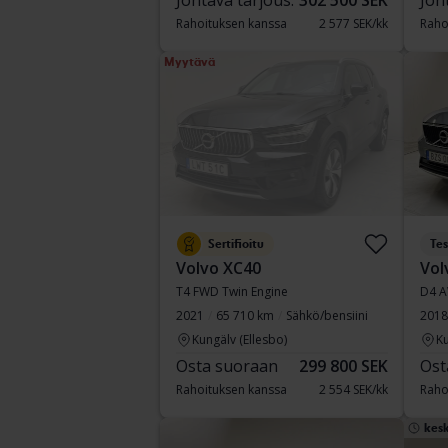
Johtava tarjous:
302 500 SEK
Joh
Rahoituksen kanssa
2 577 SEK/kk
Raho
Myytävä
Sertifioitu
Tes
Volvo XC40
Vol
T4 FWD Twin Engine
D4 
2021
65 710 km
Sähkö/bensiini
2018
Kungälv (Ellesbo)
Ku
Osta suoraan
299 800 SEK
Ost
Rahoituksen kanssa
2 554 SEK/kk
Raho
kesk