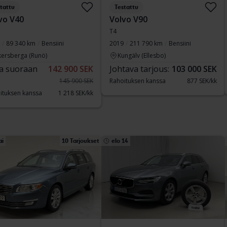
tattu
Testattu
vo V40
Volvo V90
T4
89 340 km
Bensiini
2019
211 790 km
Bensiini
kersberga (Runö)
Kungälv (Ellesbo)
a suoraan
142 900 SEK
Johtava tarjous:
103 000 SEK
145 900 SEK
Rahoituksen kanssa
877 SEK/kk
ituksen kanssa
1 218 SEK/kk
ai
10 Tarjoukset
elo 14