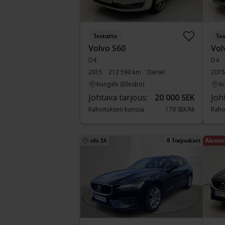
Testattu
Tes
Volvo S60
Vol
D4
D4
2015
212 590 km
Diesel
2015
Kungälv (Ellesbo)
Ku
Johtava tarjous:
20 000 SEK
Joh
Rahoituksen kanssa
170 SEK/kk
Raho
elo 14
8 Tarjoukset
Alenne