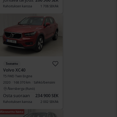
Johtava tarjous:
200 500 SEK
Rahoituksen kanssa
1 708 SEK/kk
Testattu
Volvo XC40
T5 FWD Twin Engine
2020
168 370 km
Sähkö/bensiini
Åkersberga (Runö)
Osta suoraan
234 900 SEK
Rahoituksen kanssa
2 002 SEK/kk
Alennettu hinta