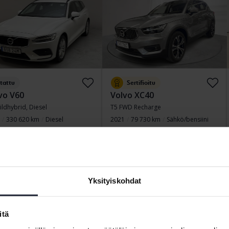
tattu
Sertifioitu
vo V60
Volvo XC40
ildhybrid, Diesel
T5 FWD Recharge
330 620 km
Diesel
2021
79 730 km
Sähkö/bensiini
ngälv (Ellesbo)
Arboga
töhinta
78 000 SEK
Osta suoraan
322 900 SEK
ituksen kanssa
664 SEK/kk
325 900 SEK
Rahoituksen kanssa
2 751 SEK/kk
Yksityiskohdat
iviikko
Alennettu hinta
itä