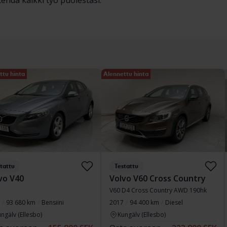
tehdä kaikki työ puolestasi.
ttu hinta
Alennettu hinta
tattu
Testattu
vo V40
Volvo V60 Cross Country
V60 D4 Cross Country AWD 190hk
93 680 km
Bensiini
2017
94 400 km
Diesel
ngälv (Ellesbo)
Kungälv (Ellesbo)