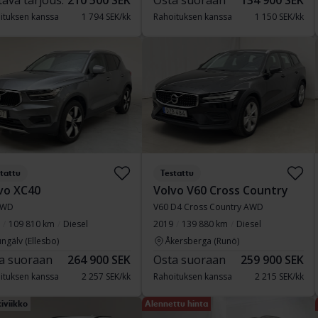
tava tarjous:
210 500 SEK
Osta suoraan
134 900 SEK
ituksen kanssa
1 794 SEK/kk
Rahoituksen kanssa
1 150 SEK/kk
tattu
Testattu
vo XC40
Volvo V60 Cross Country
AWD
V60 D4 Cross Country AWD
109 810 km
Diesel
2019
139 880 km
Diesel
ngälv (Ellesbo)
Åkersberga (Runö)
a suoraan
264 900 SEK
Osta suoraan
259 900 SEK
ituksen kanssa
2 257 SEK/kk
Rahoituksen kanssa
2 215 SEK/kk
iviikko
Alennettu hinta