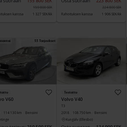
a suoraan
155 800 SEK
Osta suoraan
223 800 SEK
159 800 SEK
224 800 SEK
ituksen kanssa
1 327 SEK/kk
Rahoituksen kanssa
1 906 SEK/kk
nantai
33 Tarjoukset
tattu
Testattu
vo V60
Volvo V40
T3
114 130 km
Bensiini
2018
108 750 km
Bensiini
etinge
Kungälv (Ellesbo)