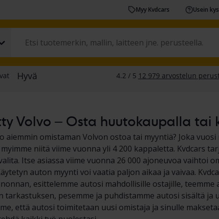
Myy Kvdcars
Usein ky
ty Volvo – Osta huutokaupalla tai k
ko aiemmin omistaman Volvon ostoa tai myyntiä? Joka vuos
myimme niitä viime vuonna yli 4 200 kappaletta. Kvdcars t
t valita. Itse asiassa viime vuonna 26 000 ajoneuvoa vaihto
Käytetyn auton myynti voi vaatia paljon aikaa ja vaivaa. Kvdc
nonnan, esittelemme autosi mahdollisille ostajille, teemme a
n tarkastuksen, pesemme ja puhdistamme autosi sisältä ja u
e, että autosi toimitetaan uusi omistaja ja sinulle maksetaa