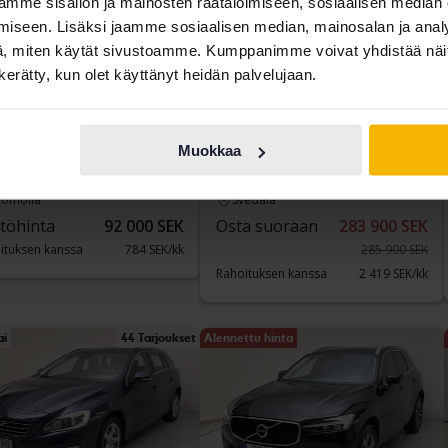
mme sisällön ja mainosten räätälöimiseen, sosiaalisen median
iseen. Lisäksi jaamme sosiaalisen median, mainosalan ja analy
, miten käytät sivustoamme. Kumppanimme voivat yhdistää näitä t
n kerätty, kun olet käyttänyt heidän palvelujaan.
tattu
Sertifioitu
vo S90
Volvo V60
Muokkaa
D4 AWD
223 280 km
Diesel
2020
82 470 km
Diesel
romölla
Svedala
töhinta
92 000 SEK
Osta suoraan
283 900 SEK
ituksen kanssa
784 SEK/kk
285 900 SEK
Rahoituksen kanssa
2 419 SEK/kk
ai
44 Tarjoukset
Alennettu hinta