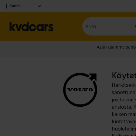
Suomi
Auto
Käytet
Harkitset
sanottuna 
joista voi
ansiosta. 
kaiken mai
luotettava
huolehdimm