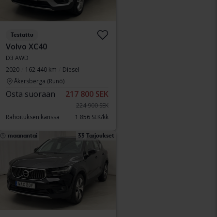
Testattu
Volvo XC40
D3 AWD
2020
162 440 km
Diesel
Åkersberga (Runö)
Osta suoraan
217 800 SEK
224 900 SEK
Rahoituksen kanssa
1 856 SEK/kk
maanantai
33 Tarjoukset