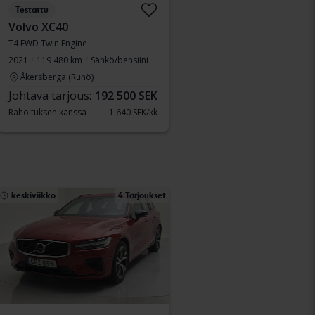
Testattu
Volvo XC40
T4 FWD Twin Engine
2021
119 480 km
Sähkö/bensiini
Åkersberga (Runö)
Johtava tarjous:
192 500 SEK
Rahoituksen kanssa
1 640 SEK/kk
keskiviikko
4 Tarjoukset