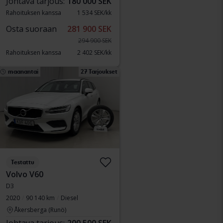
Johtava tarjous:
180 000 SEK
Rahoituksen kanssa
1 534 SEK/kk
Osta suoraan
281 900 SEK
294 900 SEK
Rahoituksen kanssa
2 402 SEK/kk
maanantai
27 Tarjoukset
Testattu
Volvo V60
D3
2020
90 140 km
Diesel
Åkersberga (Runö)