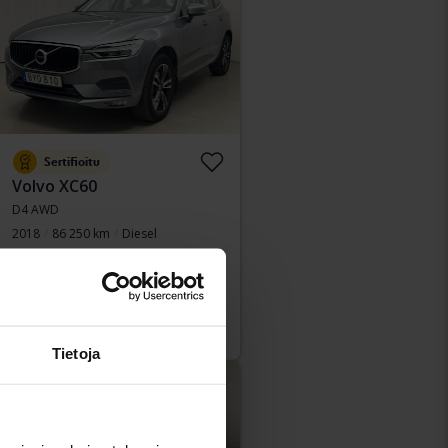
Sertifioitu
Volvo XC60
D4 AWD
2018
86 250 km
Diesel
Åkersberga (Runö)
Osta suoraan
289 800 SEK
291 900 SEK
Rahoituksen kanssa
2 469 SEK/kk
Tietoja
Alennettu hinta