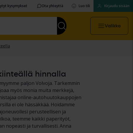
sytyt kysymykset
Ota yhteyttä
Luo tili
Kirjaudu sisään
Valikko
iinteällä hinnalla
i myymme paljon Volvoja. Tarkemmin
arjoaa myös monia muita merkkejä,
i omistajaa online-autohuutokauppojen
arsilla ei ole hässäkkää. Hoidamme
joneuvollesi perusteellisen ja
lkoa, teemme kaikki paperityöt,
n nopeasti ja turvallisesti. Anna