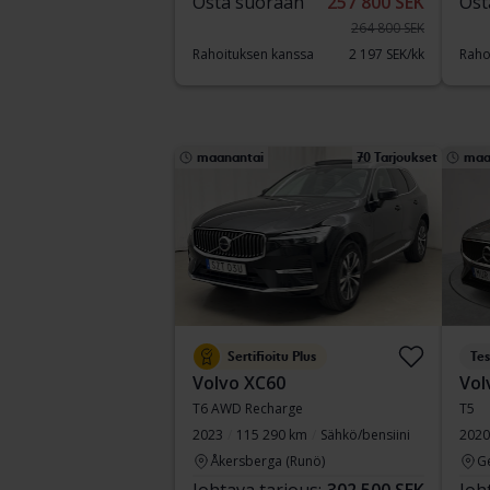
Osta suoraan
257 800 SEK
Ost
264 800 SEK
Rahoituksen kanssa
2 197 SEK/kk
Raho
maanantai
70 Tarjoukset
maa
Sertifioitu Plus
Tes
Volvo XC60
Vol
T6 AWD Recharge
T5
2023
115 290 km
Sähkö/bensiini
2020
Åkersberga (Runö)
G