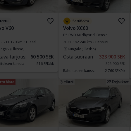
tattu
Sertifioitu
vo V60
Volvo XC60
B5 FWD Mildhybrid, Bensin
211 170 km
Diesel
2021
92 240 km
Bensiini
ngälv (Ellesbo)
Kungälv (Ellesbo)
tava tarjous:
60 500 SEK
Osta suoraan
323 900 SEK
ituksen kanssa
516 SEK/kk
325 900 SEK
Rahoituksen kanssa
2 760 SEK/kk
ttu hinta
tiistai
27 Tarjoukset