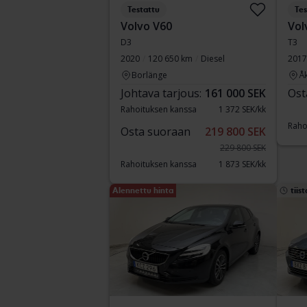
Testattu
Tes
Volvo V60
Vol
D3
T3
2020
120 650 km
Diesel
2017
Borlänge
Å
Johtava tarjous:
161 000 SEK
Ost
Rahoituksen kanssa
1 372 SEK/kk
Raho
Osta suoraan
219 800 SEK
229 800 SEK
Rahoituksen kanssa
1 873 SEK/kk
Alennettu hinta
tiist