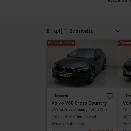
Kvdcarsin 
81 kpl
Suositeltu
Alennettu hinta
Alenne
Testattu
Tes
Volvo V60 Cross Country
Vol
V60 B4 Cross Country AWD 197hk
T2
2022
159 010 km
Diesel
2017
Kungälv (Ellesbo)
Ku