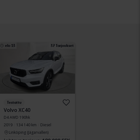
elo 13
37 Tarjoukset
Testattu
Volvo XC40
D4 AWD 190hk
2019
134 140 km
Diesel
Linköping (Jägarvallen)