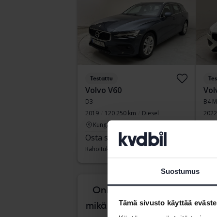
Testattu
Tes
Volvo V60
Vol
D3
B4 M
2019
120 250 km
Diesel
2022
Kungälv (Ellesbo)
Ku
Osta suoraan
219 900 SEK
Läh
Rahoituksen kanssa
1 874 SEK/kk
Raho
Suostumus
kesk
Onko vaikea tietää,
Tämä sivusto käyttää eväste
mikä auto sopii sinulle?