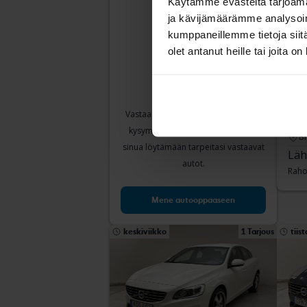
Käytämme evästeitä tarjoama
ja kävijämäärämme analysoim
kumppaneillemme tietoja siitä
olet antanut heille tai joita o
Tes
Vol
D4
Vastaa muutamaan yksinkertaiseen
2018
kysymykseen, niin voimme auttaa
B
sinua löytämään tarpeitasi vastaavat
Läh
autot.
Raho
Mene autooppaaseen
keskiviikko
1 Tarjous
tiist