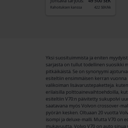
Johtava tarjous:
49 500 SEK
Rahoituksen kanssa
422 SEK/kk
Yksi suosituimmista ja eniten myydyis
sarjasta on tullut todellinen suosikki
pitkäikäistä. Se on synonyymi ajoturval
esiteltiin ensimmäisen kerran vuonna 
valikoiman lisävarustepaketteja. kute
erilaisilla polttoainevaihtoehdoilla, kut
esiteltiin V70:n päivitetty sukupolvi 
saatavana myös Volvon crossover-malli
pyörän kesken. Oltuaan 20 vuotta Volv
isompi ja deluxe-malli. Mutta V70 on e
mukavuutta, Volvo V70 on auto sinua 