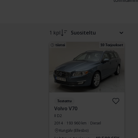
toimitamme
1 kpl
Suositeltu
tiistai
10 Tarjoukset
Testattu
Volvo V70
II D2
2014
193 960 km
Diesel
Kungälv (Ellesbo)