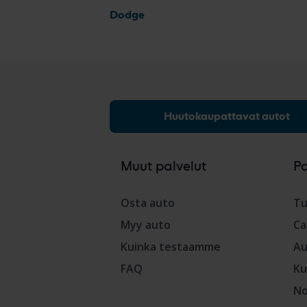
Dodge
Huutokaupattavat autot
Muut palvelut
P
Osta auto
Tu
Myy auto
Ca
Kuinka testaamme
Au
FAQ
Ku
No