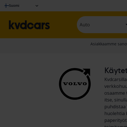
Suomi
Auto
Käytet
Kvdcarsill
verkkohuut
osaamme te
itse, sinu
puhdistaa V
huolehtia 
paperityöt