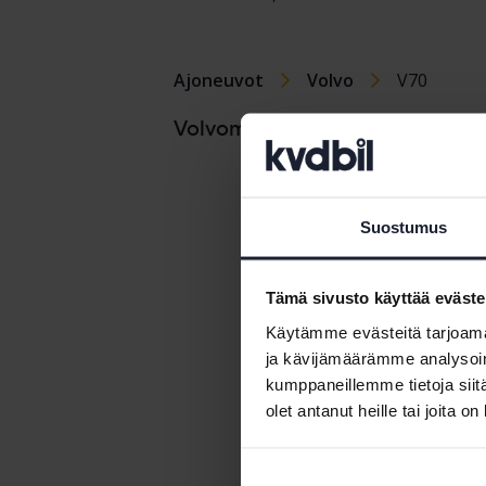
Ajoneuvot
Volvo
V70
Volvo C30
Volvomallit
Volvo C40
Volvo C70
Suostumus
Volvo S40
Tämä sivusto käyttää eväste
Käytämme evästeitä tarjoama
ja kävijämäärämme analysoim
kumppaneillemme tietoja siitä
olet antanut heille tai joita o