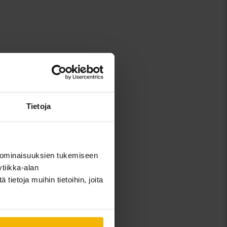
Volvo XC40
Volvo XC60
Volvo XC70
Tietoja
Volvo XC90
 ominaisuuksien tukemiseen
tiikka-alan
ietoja muihin tietoihin, joita