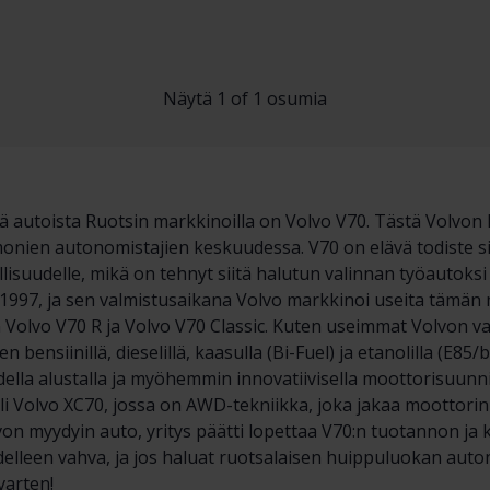
Näytä 1 of 1 osumia
tä autoista Ruotsin markkinoilla on Volvo V70. Tästä Volvon
 monien autonomistajien keskuudessa. V70 on elävä todiste si
lisuudelle, mikä on tehnyt siitä halutun valinnan työautoksi 
1997, ja sen valmistusaikana Volvo markkinoi useita tämän 
n Volvo V70 R ja Volvo V70 Classic. Kuten useimmat Volvon 
en bensiinillä, dieselillä, kaasulla (Bi-Fuel) ja etanolilla (E85
uudella alustalla ja myöhemmin innovatiivisella moottorisuunn
 Volvo XC70, jossa on AWD-tekniikka, joka jakaa moottorin 
on myydyin auto, yritys päätti lopettaa V70:n tuotannon ja 
delleen vahva, ja jos haluat ruotsalaisen huippuluokan auton,
varten!