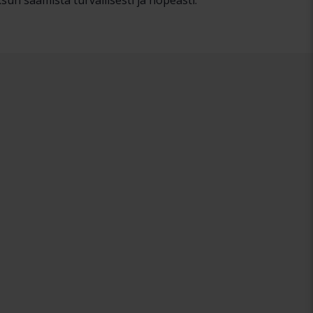
un saamista turvallisesti ja nopeasti.