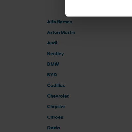
Alfa Romeo
Aston Martin
Audi
Bentley
BMW
BYD
Cadillac
Chevrolet
Chrysler
Citroen
Dacia