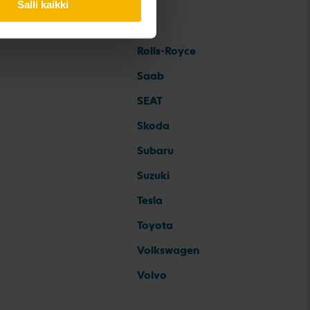
Salli kaikki
Rolls-Royce
Saab
SEAT
Skoda
Subaru
Suzuki
Tesla
Toyota
Volkswagen
Volvo