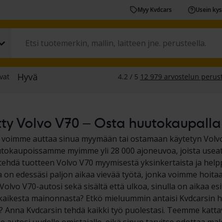
Myy Kvdcars
Usein ky
ty Volvo V70 – Osta huutokaupalla t
a voimme auttaa sinua myymään tai ostamaan käytetyn Volv
okaupoissamme myimme yli 28 000 ajoneuvoa, joista useat o
hdä tuotteen Volvo V70 myymisestä yksinkertaista ja helppo
lla on edessäsi paljon aikaa vievää työtä, jonka voimme hoitaa
olvo V70-autosi sekä sisältä että ulkoa, sinulla on aikaa esite
kaikesta mainonnasta? Etkö mieluummin antaisi Kvdcarsin 
? Anna Kvdcarsin tehdä kaikki työ puolestasi. Teemme katta