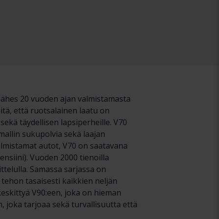
 lähes 20 vuoden ajan valmistamasta
itä, että ruotsalainen laatu on
sekä täydellisen lapsiperheille. V70
mallin sukupolvia sekä laajan
valmistamat autot, V70 on saatavana
/bensiini). Vuoden 2000 tienoilla
ittelulla. Samassa sarjassa on
tehon tasaisesti kaikkien neljän
keskittyä V90:een, joka on hieman
 joka tarjoaa sekä turvallisuutta että