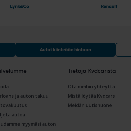
Lynk&Co
Renault
Autot kiinteään hintaan
alvelumme
Tietoja Kvdcarista
oda
Ota meihin yhteyttä
rloans ja auton takuu
Mistä löytää Kvdcars
tovakuutus
Meidän uutishuone
ljeta autoa
udamme myymäsi auton