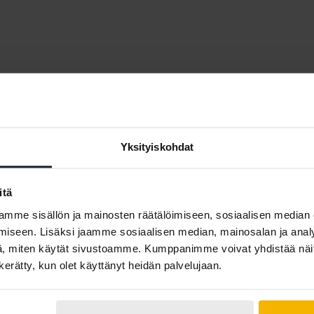
Volvo S60
Volvo V50
Volvo S80
Volvo V60
Volvo S90
Volvo V70
Yksityiskohdat
Volvo V40
Volvo V90
itä
mme sisällön ja mainosten räätälöimiseen, sosiaalisen median
iseen. Lisäksi jaamme sosiaalisen median, mainosalan ja analy
, miten käytät sivustoamme. Kumppanimme voivat yhdistää näitä t
n kerätty, kun olet käyttänyt heidän palvelujaan.