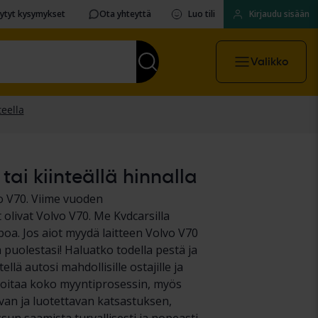
sytyt kysymykset
Ota yhteyttä
Luo tili
Kirjaudu sisään
Valikko
ai kiinteällä hinnalla
o V70. Viime vuoden
livat Volvo V70. Me Kvdcarsilla
a. Jos aiot myydä laitteen Volvo V70
 puolestasi! Haluatko todella pestä ja
llä autosi mahdollisille ostajille ja
hoitaa koko myyntiprosessin, myös
van ja luotettavan katsastuksen,