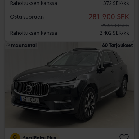
Rahoituksen kanssa
1 372 SEK/kk
281 900 SEK
Osta suoraan
294 900 SEK
Rahoituksen kanssa
2 402 SEK/kk
maanantai
60 Tarjoukset
Sertifioitu Plus