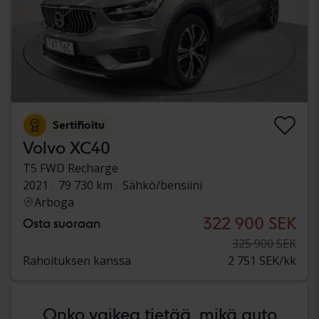
Sertifioitu
Volvo XC40
T5 FWD Recharge
2021
79 730 km
Sähkö/bensiini
Arboga
322 900 SEK
Osta suoraan
325 900 SEK
Rahoituksen kanssa
2 751 SEK/kk
Onko vaikea tietää, mikä auto