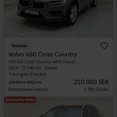
Testattu
Volvo V60 Cross Country
V60 B4 Cross Country AWD Diesel
2024
75 740 km
Diesel
Kungälv (Ellesbo)
210 000 SEK
Johtava tarjous:
Rahoituksen kanssa
1 789 SEK/kk
Alennettu hinta