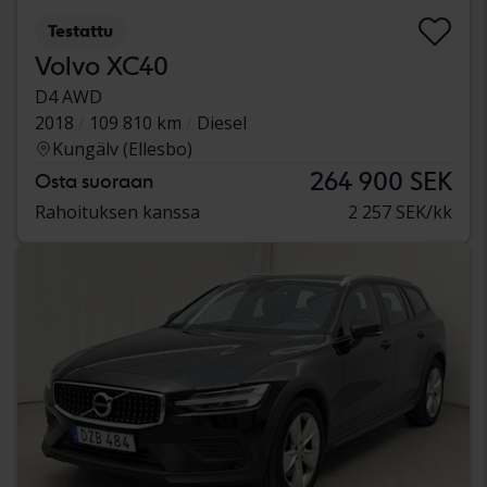
Testattu
Volvo XC40
D4 AWD
2018
109 810 km
Diesel
Kungälv (Ellesbo)
264 900 SEK
Osta suoraan
Rahoituksen kanssa
2 257 SEK/kk