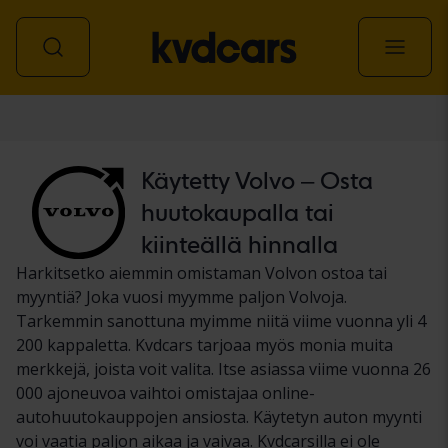
Auto
Käytetty Volvo – Osta
huutokaupalla tai
kiinteällä hinnalla
Harkitsetko aiemmin omistaman Volvon ostoa tai
myyntiä? Joka vuosi myymme paljon Volvoja.
Tarkemmin sanottuna myimme niitä viime vuonna yli 4
200 kappaletta. Kvdcars tarjoaa myös monia muita
merkkejä, joista voit valita. Itse asiassa viime vuonna 26
000 ajoneuvoa vaihtoi omistajaa online-
autohuutokauppojen ansiosta. Käytetyn auton myynti
voi vaatia paljon aikaa ja vaivaa. Kvdcarsilla ei ole