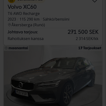
Volvo XC60
T6 AWD Recharge
2023
115 290 km
Sähkö/bensiini
Åkersberga (Runö)
271 500 SEK
Johtava tarjous:
Rahoituksen kanssa
2 314 SEK/kk
maanantai
17 Tarjoukset