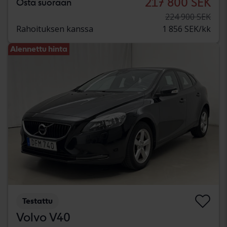
217 800 SEK
Osta suoraan
224 900 SEK
Rahoituksen kanssa
1 856 SEK/kk
Alennettu hinta
Testattu
Volvo V40