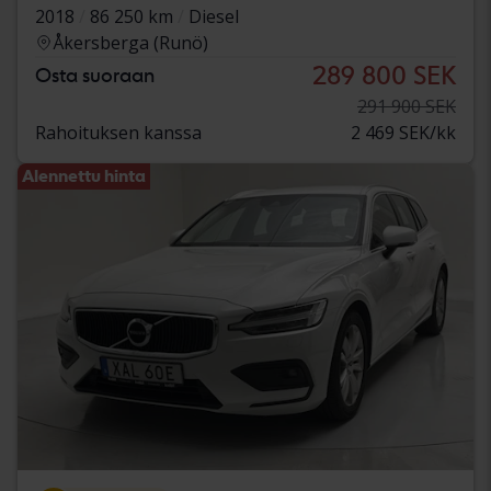
2018
86 250 km
Diesel
Åkersberga (Runö)
289 800 SEK
Osta suoraan
291 900 SEK
Rahoituksen kanssa
2 469 SEK/kk
Alennettu hinta