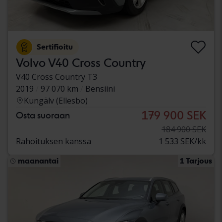
Sertifioitu
Volvo V40 Cross Country
V40 Cross Country T3
2019
97 070 km
Bensiini
Kungälv (Ellesbo)
179 900 SEK
Osta suoraan
184 900 SEK
Rahoituksen kanssa
1 533 SEK/kk
maanantai
1 Tarjous