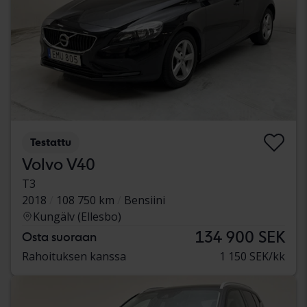
Testattu
Volvo V40
T3
2018
108 750 km
Bensiini
Kungälv (Ellesbo)
134 900 SEK
Osta suoraan
Rahoituksen kanssa
1 150 SEK/kk