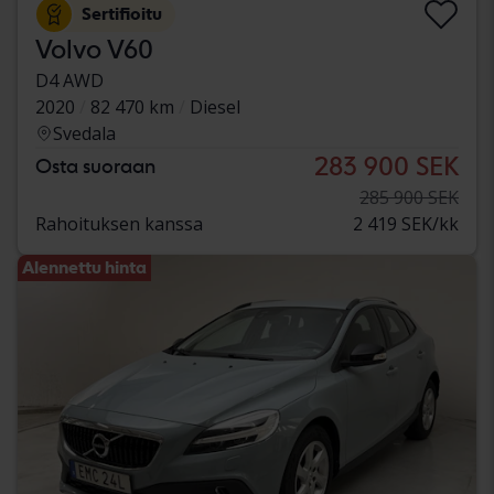
Sertifioitu
Volvo V60
D4 AWD
2020
82 470 km
Diesel
Svedala
283 900 SEK
Osta suoraan
285 900 SEK
Rahoituksen kanssa
2 419 SEK/kk
Alennettu hinta