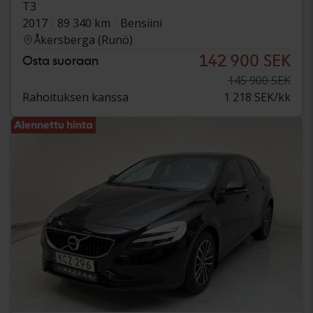
T3
2017
89 340 km
Bensiini
Åkersberga (Runö)
142 900 SEK
Osta suoraan
145 900 SEK
Rahoituksen kanssa
1 218 SEK/kk
Alennettu hinta