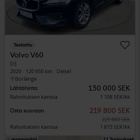
Testattu
Volvo V60
D3
2020
120 650 km
Diesel
Borlänge
130 000 SEK
Lähtöhinta
Rahoituksen kanssa
1 108 SEK/kk
219 800 SEK
Osta suoraan
229 800 SEK
Rahoituksen kanssa
1 873 SEK/kk
maanantai
11 Tarjoukset