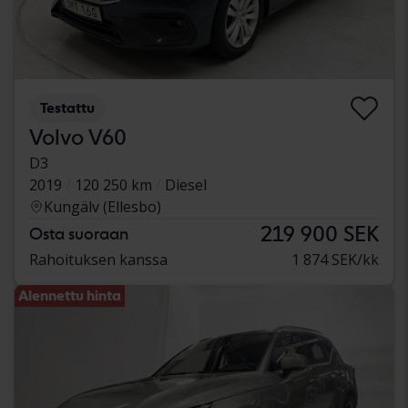
Testattu
Volvo V60
D3
2019
120 250 km
Diesel
Kungälv (Ellesbo)
219 900 SEK
Osta suoraan
Rahoituksen kanssa
1 874 SEK/kk
Alennettu hinta