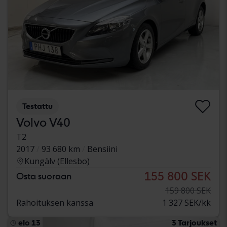
Testattu
Volvo V40
T2
2017
93 680 km
Bensiini
Kungälv (Ellesbo)
155 800 SEK
Osta suoraan
159 800 SEK
Rahoituksen kanssa
1 327 SEK/kk
elo 13
3 Tarjoukset