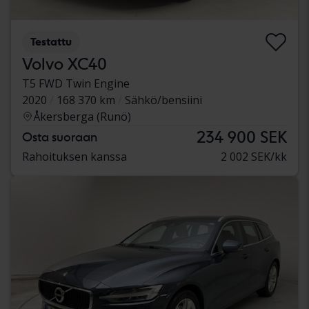
Testattu
Volvo XC40
T5 FWD Twin Engine
2020
168 370 km
Sähkö/bensiini
Åkersberga (Runö)
234 900 SEK
Osta suoraan
Rahoituksen kanssa
2 002 SEK/kk