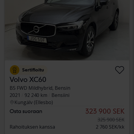
Sertifioitu
Volvo XC60
B5 FWD Mildhybrid, Bensin
2021
92 240 km
Bensiini
Kungälv (Ellesbo)
323 900 SEK
Osta suoraan
325 900 SEK
Rahoituksen kanssa
2 760 SEK/kk