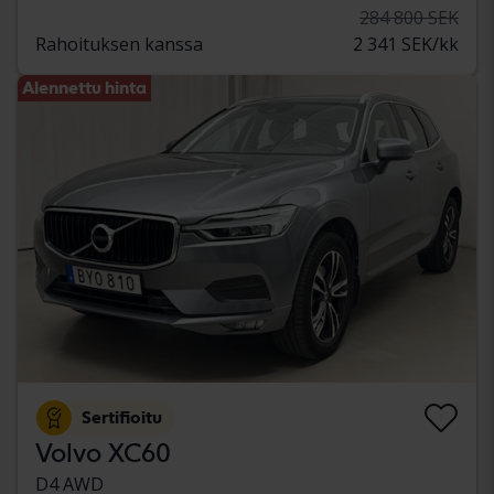
284 800 SEK
Rahoituksen kanssa
2 341 SEK/kk
Alennettu hinta
Sertifioitu
Volvo XC60
D4 AWD