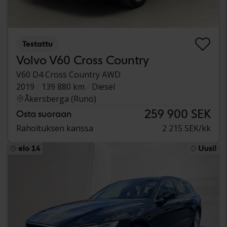
Testattu
Volvo V60 Cross Country
V60 D4 Cross Country AWD
2019
139 880 km
Diesel
Åkersberga (Runö)
259 900 SEK
Osta suoraan
Rahoituksen kanssa
2 215 SEK/kk
elo 14
Uusi!