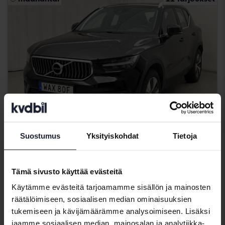
Suostumus
Yksityiskohdat
Tietoja
Testattu
Volvo XC40
Tämä sivusto käyttää evästeitä
T4 FWD Twin Engine
Käytämme evästeitä tarjoamamme sisällön ja mainosten
2021
119 480 km
Sähkö/bensiini
räätälöimiseen, sosiaalisen median ominaisuuksien
Åkersberga (Runö)
tukemiseen ja kävijämäärämme analysoimiseen. Lisäksi
152 000 SEK
Johtava tarjous:
jaamme sosiaalisen median, mainosalan ja analytiikka-