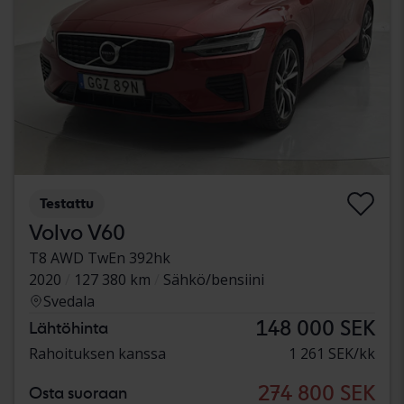
Testattu
Volvo V60
T8 AWD TwEn 392hk
2020
127 380 km
Sähkö/bensiini
Svedala
148 000 SEK
Lähtöhinta
Rahoituksen kanssa
1 261 SEK/kk
274 800 SEK
Osta suoraan