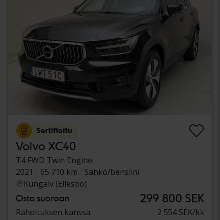
Sertifioitu
Volvo XC40
T4 FWD Twin Engine
2021
65 710 km
Sähkö/bensiini
Kungälv (Ellesbo)
299 800 SEK
Osta suoraan
Rahoituksen kanssa
2 554 SEK/kk